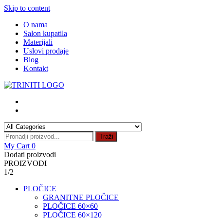
Skip to content
O nama
Salon kupatila
Materijali
Uslovi prodaje
Blog
Kontakt
Traži
My Cart
0
Dodati proizvodi
PROIZVODI
1/2
PLOČICE
GRANITNE PLOČICE
PLOČICE 60×60
PLOČICE 60×120