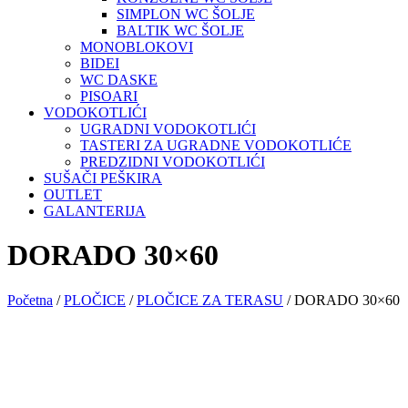
SIMPLON WC ŠOLJE
BALTIK WC ŠOLJE
MONOBLOKOVI
BIDEI
WC DASKE
PISOARI
VODOKOTLIĆI
UGRADNI VODOKOTLIĆI
TASTERI ZA UGRADNE VODOKOTLIĆE
PREDZIDNI VODOKOTLIĆI
SUŠAČI PEŠKIRA
OUTLET
GALANTERIJA
DORADO 30×60
Početna
/
PLOČICE
/
PLOČICE ZA TERASU
/ DORADO 30×60