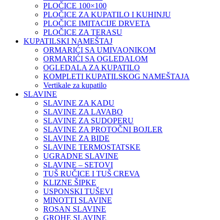
PLOČICE 100×100
PLOČICE ZA KUPATILO I KUHINJU
PLOČICE IMITACIJE DRVETA
PLOČICE ZA TERASU
KUPATILSKI NAMEŠTAJ
ORMARIĆI SA UMIVAONIKOM
ORMARIĆI SA OGLEDALOM
OGLEDALA ZA KUPATILO
KOMPLETI KUPATILSKOG NAMEŠTAJA
Vertikale za kupatilo
SLAVINE
SLAVINE ZA KADU
SLAVINE ZA LAVABO
SLAVINE ZA SUDOPERU
SLAVINE ZA PROTOČNI BOJLER
SLAVINE ZA BIDE
SLAVINE TERMOSTATSKE
UGRADNE SLAVINE
SLAVINE – SETOVI
TUŠ RUČICE I TUŠ CREVA
KLIZNE ŠIPKE
USPONSKI TUŠEVI
MINOTTI SLAVINE
ROSAN SLAVINE
GROHE SLAVINE