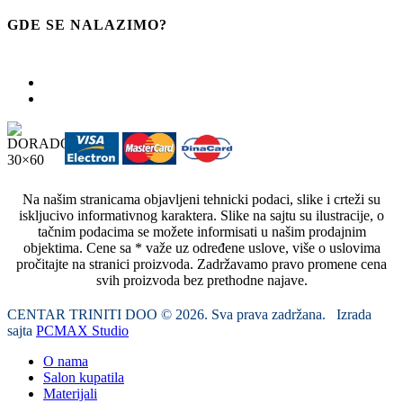
GDE SE NALAZIMO?
Na našim stranicama objavljeni tehnicki podaci, slike i crteži su
iskljucivo informativnog karaktera. Slike na sajtu su ilustracije, o
tačnim podacima se možete informisati u našim prodajnim
objektima. Cene sa * važe uz određene uslove, više o uslovima
pročitajte na stranici proizvoda. Zadržavamo pravo promene cena
svih proizvoda bez prethodne najave.
CENTAR TRINITI DOO © 2026. Sva prava zadržana. Izrada
sajta
PCMAX Studio
O nama
Salon kupatila
Materijali