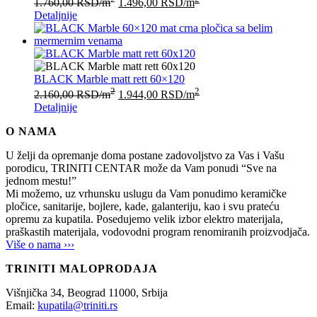
1.760,00
RSD
/m
1.496,00
RSD
/m
Detaljnije
BLACK Marble matt rett 60×120
2
2
2.160,00
RSD
/m
1.944,00
RSD
/m
Detaljnije
O NAMA
U želji da opremanje doma postane zadovoljstvo za Vas i Vašu
porodicu, TRINITI CENTAR može da Vam ponudi “Sve na
jednom mestu!”
Mi možemo, uz vrhunsku uslugu da Vam ponudimo keramičke
pločice, sanitarije, bojlere, kade, galanteriju, kao i svu prateću
opremu za kupatila. Posedujemo velik izbor elektro materijala,
praškastih materijala, vodovodni program renomiranih proizvodjača.
Više o nama ›››
TRINITI MALOPRODAJA
Višnjička 34,
Beograd
11000,
Srbija
Email:
kupatila@triniti.rs