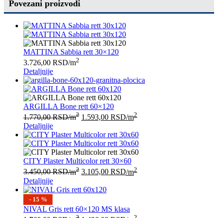
Povezani proizvodi
MATTINA Sabbia rett 30×120
2
3.726,00
RSD
/m
Detaljnije
ARGILLA Bone rett 60×120
2
2
1.770,00
RSD
/m
1.593,00
RSD
/m
Detaljnije
CITY Plaster Multicolor rett 30×60
2
2
3.450,00
RSD
/m
3.105,00
RSD
/m
Detaljnije
- 15 %
NIVAL Gris rett 60×120 MS klasa
2
2