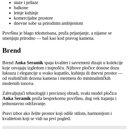
staze i prilaze
balkone
letnje kuhinje
komercijalne prostore
dnevne sobe sa prirodnim ambijentom
Površina je blago teksturisana, pruža prijanjanje, a nijanse se
smenjuju prirodno — baš kao kod pravog kamena.
Brend
Brend
Anka Seramik
spaja kvalitet i savremeni dizajn u kolekcije
koje osvajaju izgledom i trajnošću. Njihove pločice donose dozu
luksuza i elegancije u svako kupatilo, kuhinju ili dnevni prostor —
od realističnih dezena kamena i mermera do minimalističkih
modernih tonova.
Zahvaljujući tehnologiji i preciznoj obradi, svaki model pločica
Anka Seramik
pruža besprekornu površinu, dug vek trajanja i
jednostavno održavanje.
Pravi izbor ako želite prostor koji odiše stilom, harmonijom i
kvalitetom koji se vidi na prvi pogled.