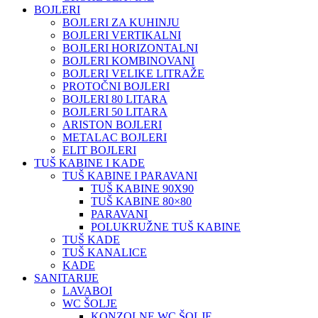
BOJLERI
BOJLERI ZA KUHINJU
BOJLERI VERTIKALNI
BOJLERI HORIZONTALNI
BOJLERI KOMBINOVANI
BOJLERI VELIKE LITRAŽE
PROTOČNI BOJLERI
BOJLERI 80 LITARA
BOJLERI 50 LITARA
ARISTON BOJLERI
METALAC BOJLERI
ELIT BOJLERI
TUŠ KABINE I KADE
TUŠ KABINE I PARAVANI
TUŠ KABINE 90X90
TUŠ KABINE 80×80
PARAVANI
POLUKRUŽNE TUŠ KABINE
TUŠ KADE
TUŠ KANALICE
KADE
SANITARIJE
LAVABOI
WC ŠOLJE
KONZOLNE WC ŠOLJE