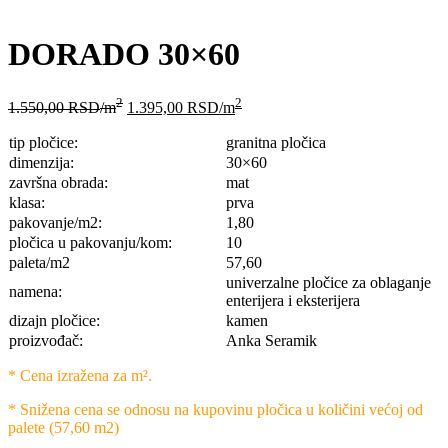
DORADO 30×60
2
2
1.550,00
RSD
/m
1.395,00
RSD
/m
tip pločice:
granitna pločica
dimenzija:
30×60
završna obrada:
mat
klasa:
prva
pakovanje/m2:
1,80
pločica u pakovanju/kom:
10
paleta/m2
57,60
univerzalne pločice za oblaganje
namena:
enterijera i eksterijera
dizajn pločice:
kamen
proizvođač:
Anka Seramik
* Cena izražena za m².
* Snižena cena se odnosu na kupovinu pločica u količini većoj od
palete (57,60 m2)