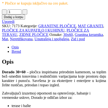
* Pločice se kupuju isključivo na ceo paket.
Dodaj u korpu
Uporedi
SKU:
7173
Kategorije:
GRANITNE PLOČICE
,
MAT GRANITI
,
PLOČICE ZA KUPATILO I KUHINJU
,
PLOČICE ZA
TERASU
,
ZIDNE PLOČICE
Oznake:
30x60
,
Granitna keramika
,
Mat
,
Neretifikovana
,
Unutrašnja i spoljašnja
,
Zid i pod
Opis
Brend
Opis
Dorado 30×60
– pločica inspirisana prirodnim kamenom, sa toplim
bež–smeđim tonovima i realističnim varijacijama koje prostoru daju
karakter i punoću. Savršena je za eksterijere i enterijere u kojima
želite rustičan, prirodan i topao izgled.
Zahvaljujući izuzetnoj otpornosti na opterećenje, habanje i
vremenske uslove, Dorado je odličan izbor za:
terase i bašte