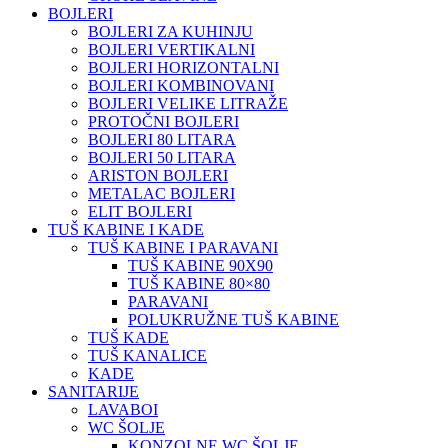
BOJLERI
BOJLERI ZA KUHINJU
BOJLERI VERTIKALNI
BOJLERI HORIZONTALNI
BOJLERI KOMBINOVANI
BOJLERI VELIKE LITRAŽE
PROTOČNI BOJLERI
BOJLERI 80 LITARA
BOJLERI 50 LITARA
ARISTON BOJLERI
METALAC BOJLERI
ELIT BOJLERI
TUŠ KABINE I KADE
TUŠ KABINE I PARAVANI
TUŠ KABINE 90X90
TUŠ KABINE 80×80
PARAVANI
POLUKRUŽNE TUŠ KABINE
TUŠ KADE
TUŠ KANALICE
KADE
SANITARIJE
LAVABOI
WC ŠOLJE
KONZOLNE WC ŠOLJE