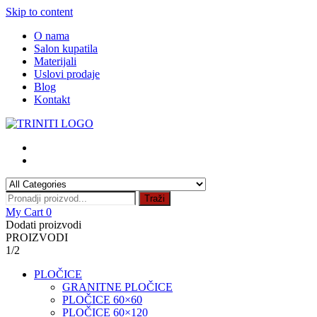
Skip to content
O nama
Salon kupatila
Materijali
Uslovi prodaje
Blog
Kontakt
Traži
My Cart
0
Dodati proizvodi
PROIZVODI
1/2
PLOČICE
GRANITNE PLOČICE
PLOČICE 60×60
PLOČICE 60×120