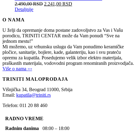
2.490,00
RSD
2.241,00
RSD
Detaljnije
O NAMA
U želji da opremanje doma postane zadovoljstvo za Vas i Vašu
porodicu, TRINITI CENTAR može da Vam ponudi “Sve na
jednom mestu!”
Mi možemo, uz vrhunsku uslugu da Vam ponudimo keramičke
pločice, sanitarije, bojlere, kade, galanteriju, kao i svu prateću
opremu za kupatila. Posedujemo velik izbor elektro materijala,
praškastih materijala, vodovodni program renomiranih proizvodjača.
Više o nama ›››
TRINITI MALOPRODAJA
Višnjička 34,
Beograd
11000,
Srbija
Email:
kupatila@triniti.rs
Telefon: 011 20 88 460
RADNO VREME
Radnim danima
08:00 – 18:00