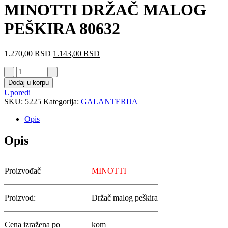
MINOTTI DRŽAČ MALOG
PEŠKIRA 80632
1.270,00
RSD
1.143,00
RSD
Dodaj u korpu
Uporedi
SKU:
5225
Kategorija:
GALANTERIJA
Opis
Opis
Proizvođač
MINOTTI
Proizvod:
Držač malog peškira
Cena izražena po
kom