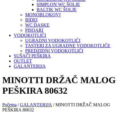
SIMPLON WC ŠOLJE
BALTIK WC ŠOLJE
MONOBLOKOVI
BIDEI
WC DASKE
PISOARI
VODOKOTLIĆI
UGRADNI VODOKOTLIĆI
TASTERI ZA UGRADNE VODOKOTLIĆE
PREDZIDNI VODOKOTLIĆI
SUŠAČI PEŠKIRA
OUTLET
GALANTERIJA
MINOTTI DRŽAČ MALOG
PEŠKIRA 80632
Početna
/
GALANTERIJA
/ MINOTTI DRŽAČ MALOG
PEŠKIRA 80632