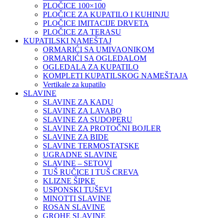
PLOČICE 100×100
PLOČICE ZA KUPATILO I KUHINJU
PLOČICE IMITACIJE DRVETA
PLOČICE ZA TERASU
KUPATILSKI NAMEŠTAJ
ORMARIĆI SA UMIVAONIKOM
ORMARIĆI SA OGLEDALOM
OGLEDALA ZA KUPATILO
KOMPLETI KUPATILSKOG NAMEŠTAJA
Vertikale za kupatilo
SLAVINE
SLAVINE ZA KADU
SLAVINE ZA LAVABO
SLAVINE ZA SUDOPERU
SLAVINE ZA PROTOČNI BOJLER
SLAVINE ZA BIDE
SLAVINE TERMOSTATSKE
UGRADNE SLAVINE
SLAVINE – SETOVI
TUŠ RUČICE I TUŠ CREVA
KLIZNE ŠIPKE
USPONSKI TUŠEVI
MINOTTI SLAVINE
ROSAN SLAVINE
GROHE SLAVINE