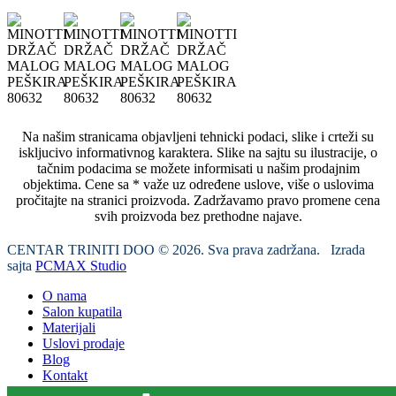
Na našim stranicama objavljeni tehnicki podaci, slike i crteži su
iskljucivo informativnog karaktera. Slike na sajtu su ilustracije, o
tačnim podacima se možete informisati u našim prodajnim
objektima. Cene sa * važe uz određene uslove, više o uslovima
pročitajte na stranici proizvoda. Zadržavamo pravo promene cena
svih proizvoda bez prethodne najave.
CENTAR TRINITI DOO © 2026. Sva prava zadržana. Izrada
sajta
PCMAX Studio
O nama
Salon kupatila
Materijali
Uslovi prodaje
Blog
Kontakt