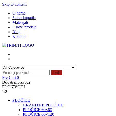
Skip to content
O nama
Salon kupatila
Materijali
Uslovi prodaje
Blog
Kontakt
Traži
My Cart
0
Dodati proizvodi
PROIZVODI
1/2
PLOČICE
GRANITNE PLOČICE
PLOČICE 60×60
PLOČICE 60×120