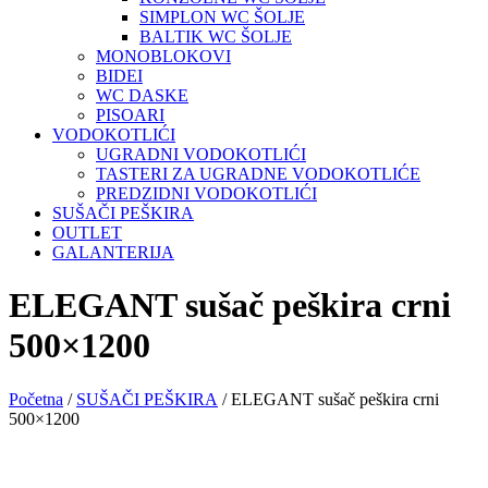
SIMPLON WC ŠOLJE
BALTIK WC ŠOLJE
MONOBLOKOVI
BIDEI
WC DASKE
PISOARI
VODOKOTLIĆI
UGRADNI VODOKOTLIĆI
TASTERI ZA UGRADNE VODOKOTLIĆE
PREDZIDNI VODOKOTLIĆI
SUŠAČI PEŠKIRA
OUTLET
GALANTERIJA
ELEGANT sušač peškira crni
500×1200
Početna
/
SUŠAČI PEŠKIRA
/ ELEGANT sušač peškira crni
500×1200