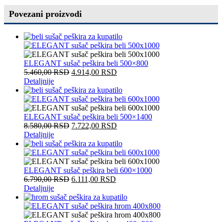
Povezani proizvodi
ELEGANT sušač peškira beli 500×800
5.460,00
RSD
4.914,00
RSD
Detaljnije
ELEGANT sušač peškira beli 500×1400
8.580,00
RSD
7.722,00
RSD
Detaljnije
ELEGANT sušač peškira beli 600×1000
6.790,00
RSD
6.111,00
RSD
Detaljnije