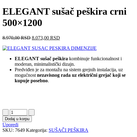
ELEGANT sušač peškira crni
500×1200
8.970,00
RSD
8.073,00
RSD
ELEGANT sušač peškira
kombinuje funkcionalnost i
moderan, minimalistički dizajn.
Predviđen je za montažu na sistem grejnih instalacija, uz
mogućnost
nezavisnog rada uz električni grejač koji se
kupuje posebno
.
Dodaj u korpu
Uporedi
SKU:
7649
Kategorija:
SUŠAČI PEŠKIRA