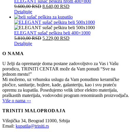
ELEGANT sušač peškira hrom 400×800
9.600,00
RSD
8.640,00
RSD
Detaljnije
ELEGANT sušač peškira beli 400×1000
5.810,00
RSD
5.229,00
RSD
Detaljnije
O NAMA
U želji da opremanje doma postane zadovoljstvo za Vas i Vašu
porodicu, TRINITI CENTAR može da Vam ponudi “Sve na
jednom mestu!”
Mi možemo, uz vrhunsku uslugu da Vam ponudimo keramičke
pločice, sanitarije, bojlere, kade, galanteriju, kao i svu prateću
opremu za kupatila. Posedujemo velik izbor elektro materijala,
praškastih materijala, vodovodni program renomiranih proizvodjača.
Više o nama ›››
TRINITI MALOPRODAJA
Višnjička 34,
Beograd
11000,
Srbija
Email:
kupatila@triniti.rs