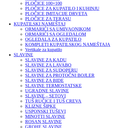
PLOČICE 100×100
PLOČICE ZA KUPATILO I KUHINJU
PLOČICE IMITACIJE DRVETA
PLOČICE ZA TERASU
KUPATILSKI NAMEŠTAJ
ORMARIĆI SA UMIVAONIKOM
ORMARIĆI SA OGLEDALOM
OGLEDALA ZA KUPATILO
KOMPLETI KUPATILSKOG NAMEŠTAJA
Vertikale za kupatilo
SLAVINE
SLAVINE ZA KADU
SLAVINE ZA LAVABO
SLAVINE ZA SUDOPERU
SLAVINE ZA PROTOČNI BOJLER
SLAVINE ZA BIDE
SLAVINE TERMOSTATSKE
UGRADNE SLAVINE
SLAVINE – SETOVI
TUŠ RUČICE I TUŠ CREVA
KLIZNE ŠIPKE
USPONSKI TUŠEVI
MINOTTI SLAVINE
ROSAN SLAVINE
GROHE SLAVINE