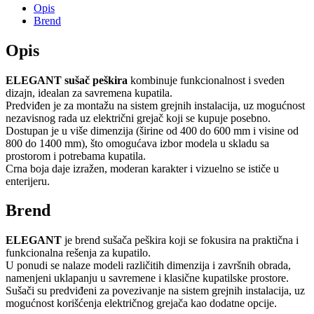
Opis
Brend
Opis
ELEGANT sušač peškira
kombinuje funkcionalnost i sveden
dizajn, idealan za savremena kupatila.
Predviđen je za montažu na sistem grejnih instalacija, uz mogućnost
nezavisnog rada uz električni grejač koji se kupuje posebno.
Dostupan je u više dimenzija (širine od 400 do 600 mm i visine od
800 do 1400 mm), što omogućava izbor modela u skladu sa
prostorom i potrebama kupatila.
Crna boja daje izražen, moderan karakter i vizuelno se ističe u
enterijeru.
Brend
ELEGANT
je brend sušača peškira koji se fokusira na praktična i
funkcionalna rešenja za kupatilo.
U ponudi se nalaze modeli različitih dimenzija i završnih obrada,
namenjeni uklapanju u savremene i klasične kupatilske prostore.
Sušači su predviđeni za povezivanje na sistem grejnih instalacija, uz
mogućnost korišćenja električnog grejača kao dodatne opcije.