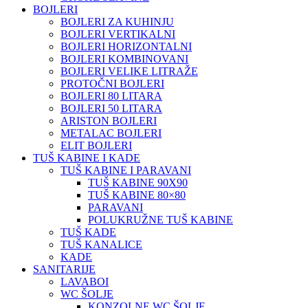
BOJLERI
BOJLERI ZA KUHINJU
BOJLERI VERTIKALNI
BOJLERI HORIZONTALNI
BOJLERI KOMBINOVANI
BOJLERI VELIKE LITRAŽE
PROTOČNI BOJLERI
BOJLERI 80 LITARA
BOJLERI 50 LITARA
ARISTON BOJLERI
METALAC BOJLERI
ELIT BOJLERI
TUŠ KABINE I KADE
TUŠ KABINE I PARAVANI
TUŠ KABINE 90X90
TUŠ KABINE 80×80
PARAVANI
POLUKRUŽNE TUŠ KABINE
TUŠ KADE
TUŠ KANALICE
KADE
SANITARIJE
LAVABOI
WC ŠOLJE
KONZOLNE WC ŠOLJE