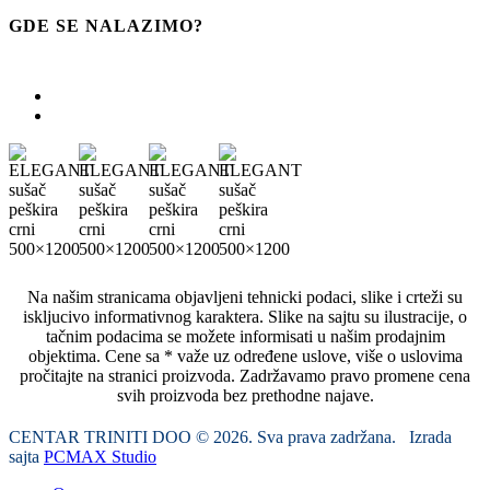
GDE SE NALAZIMO?
Na našim stranicama objavljeni tehnicki podaci, slike i crteži su
iskljucivo informativnog karaktera. Slike na sajtu su ilustracije, o
tačnim podacima se možete informisati u našim prodajnim
objektima. Cene sa * važe uz određene uslove, više o uslovima
pročitajte na stranici proizvoda. Zadržavamo pravo promene cena
svih proizvoda bez prethodne najave.
CENTAR TRINITI DOO © 2026. Sva prava zadržana. Izrada
sajta
PCMAX Studio