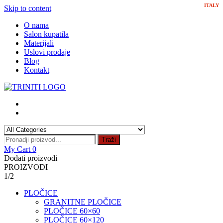
ITALY
Skip to content
O nama
Salon kupatila
Materijali
Uslovi prodaje
Blog
Kontakt
Traži
My Cart
0
Dodati proizvodi
PROIZVODI
1/2
PLOČICE
GRANITNE PLOČICE
PLOČICE 60×60
PLOČICE 60×120