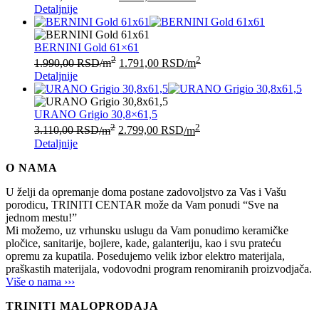
Detaljnije
BERNINI Gold 61×61
2
2
1.990,00
RSD
/m
1.791,00
RSD
/m
Detaljnije
URANO Grigio 30,8×61,5
2
2
3.110,00
RSD
/m
2.799,00
RSD
/m
Detaljnije
O NAMA
U želji da opremanje doma postane zadovoljstvo za Vas i Vašu
porodicu, TRINITI CENTAR može da Vam ponudi “Sve na
jednom mestu!”
Mi možemo, uz vrhunsku uslugu da Vam ponudimo keramičke
pločice, sanitarije, bojlere, kade, galanteriju, kao i svu prateću
opremu za kupatila. Posedujemo velik izbor elektro materijala,
praškastih materijala, vodovodni program renomiranih proizvodjača.
Više o nama ›››
TRINITI MALOPRODAJA