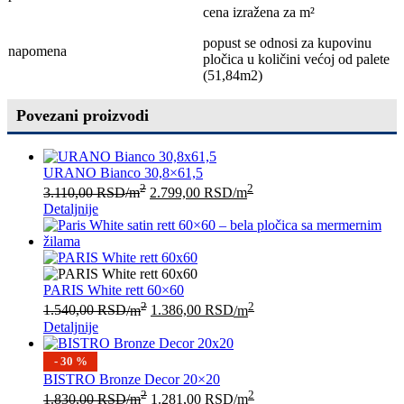
cena izražena za m²
popust se odnosi za kupovinu
napomena
pločica u količini većoj od palete
(51,84m2)
Povezani proizvodi
URANO Bianco 30,8×61,5
2
2
3.110,00
RSD
/m
2.799,00
RSD
/m
Detaljnije
PARIS White rett 60×60
2
2
1.540,00
RSD
/m
1.386,00
RSD
/m
Detaljnije
- 30 %
BISTRO Bronze Decor 20×20
2
2
1.830,00
RSD
/m
1.281,00
RSD
/m