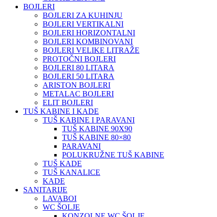
BOJLERI
BOJLERI ZA KUHINJU
BOJLERI VERTIKALNI
BOJLERI HORIZONTALNI
BOJLERI KOMBINOVANI
BOJLERI VELIKE LITRAŽE
PROTOČNI BOJLERI
BOJLERI 80 LITARA
BOJLERI 50 LITARA
ARISTON BOJLERI
METALAC BOJLERI
ELIT BOJLERI
TUŠ KABINE I KADE
TUŠ KABINE I PARAVANI
TUŠ KABINE 90X90
TUŠ KABINE 80×80
PARAVANI
POLUKRUŽNE TUŠ KABINE
TUŠ KADE
TUŠ KANALICE
KADE
SANITARIJE
LAVABOI
WC ŠOLJE
KONZOLNE WC ŠOLJE