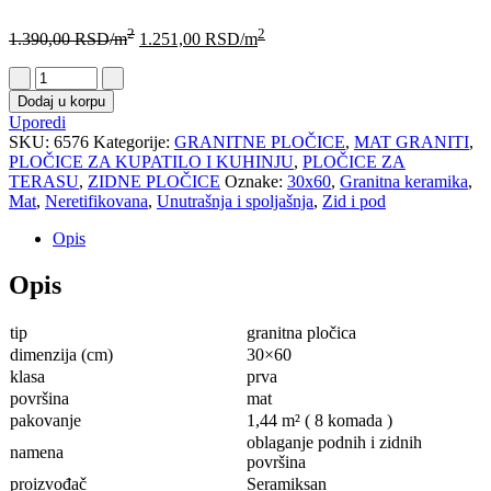
2
2
1.390,00
RSD
/m
1.251,00
RSD
/m
Dodaj u korpu
Uporedi
SKU:
6576
Kategorije:
GRANITNE PLOČICE
,
MAT GRANITI
,
PLOČICE ZA KUPATILO I KUHINJU
,
PLOČICE ZA
TERASU
,
ZIDNE PLOČICE
Oznake:
30x60
,
Granitna keramika
,
Mat
,
Neretifikovana
,
Unutrašnja i spoljašnja
,
Zid i pod
Opis
Opis
tip
granitna pločica
dimenzija (cm)
30×60
klasa
prva
površina
mat
pakovanje
1,44 m² ( 8 komada )
oblaganje podnih i zidnih
namena
površina
proizvođač
Seramiksan