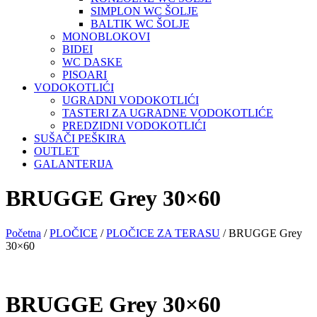
SIMPLON WC ŠOLJE
BALTIK WC ŠOLJE
MONOBLOKOVI
BIDEI
WC DASKE
PISOARI
VODOKOTLIĆI
UGRADNI VODOKOTLIĆI
TASTERI ZA UGRADNE VODOKOTLIĆE
PREDZIDNI VODOKOTLIĆI
SUŠAČI PEŠKIRA
OUTLET
GALANTERIJA
BRUGGE Grey 30×60
Početna
/
PLOČICE
/
PLOČICE ZA TERASU
/ BRUGGE Grey
30×60
BRUGGE Grey 30×60