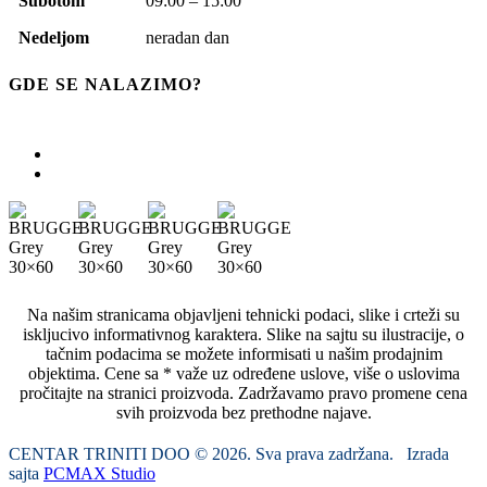
Subotom
09:00 – 15:00
Nedeljom
neradan dan
GDE SE NALAZIMO?
Na našim stranicama objavljeni tehnicki podaci, slike i crteži su
iskljucivo informativnog karaktera. Slike na sajtu su ilustracije, o
tačnim podacima se možete informisati u našim prodajnim
objektima. Cene sa * važe uz određene uslove, više o uslovima
pročitajte na stranici proizvoda. Zadržavamo pravo promene cena
svih proizvoda bez prethodne najave.
CENTAR TRINITI DOO © 2026. Sva prava zadržana. Izrada
sajta
PCMAX Studio