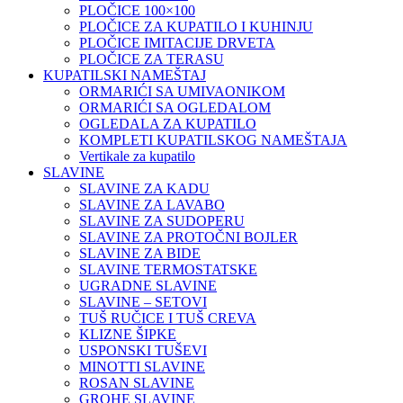
PLOČICE 100×100
PLOČICE ZA KUPATILO I KUHINJU
PLOČICE IMITACIJE DRVETA
PLOČICE ZA TERASU
KUPATILSKI NAMEŠTAJ
ORMARIĆI SA UMIVAONIKOM
ORMARIĆI SA OGLEDALOM
OGLEDALA ZA KUPATILO
KOMPLETI KUPATILSKOG NAMEŠTAJA
Vertikale za kupatilo
SLAVINE
SLAVINE ZA KADU
SLAVINE ZA LAVABO
SLAVINE ZA SUDOPERU
SLAVINE ZA PROTOČNI BOJLER
SLAVINE ZA BIDE
SLAVINE TERMOSTATSKE
UGRADNE SLAVINE
SLAVINE – SETOVI
TUŠ RUČICE I TUŠ CREVA
KLIZNE ŠIPKE
USPONSKI TUŠEVI
MINOTTI SLAVINE
ROSAN SLAVINE
GROHE SLAVINE