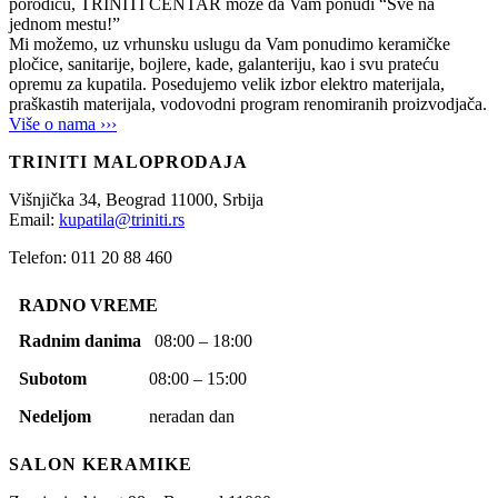
porodicu, TRINITI CENTAR može da Vam ponudi “Sve na
jednom mestu!”
Mi možemo, uz vrhunsku uslugu da Vam ponudimo keramičke
pločice, sanitarije, bojlere, kade, galanteriju, kao i svu prateću
opremu za kupatila. Posedujemo velik izbor elektro materijala,
praškastih materijala, vodovodni program renomiranih proizvodjača.
Više o nama ›››
TRINITI MALOPRODAJA
Višnjička 34,
Beograd
11000,
Srbija
Email:
kupatila@triniti.rs
Telefon: 011 20 88 460
RADNO VREME
Radnim danima
08:00 – 18:00
Subotom
08:00 – 15:00
Nedeljom
neradan dan
SALON KERAMIKE