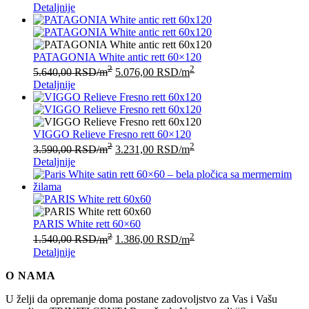
Detaljnije
PATAGONIA White antic rett 60×120
2
2
5.640,00
RSD
/m
5.076,00
RSD
/m
Detaljnije
VIGGO Relieve Fresno rett 60×120
2
2
3.590,00
RSD
/m
3.231,00
RSD
/m
Detaljnije
PARIS White rett 60×60
2
2
1.540,00
RSD
/m
1.386,00
RSD
/m
Detaljnije
O NAMA
U želji da opremanje doma postane zadovoljstvo za Vas i Vašu