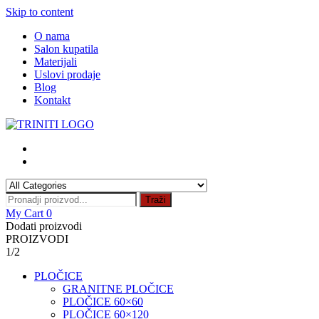
Skip to content
O nama
Salon kupatila
Materijali
Uslovi prodaje
Blog
Kontakt
Traži
My Cart
0
Dodati proizvodi
PROIZVODI
1/2
PLOČICE
GRANITNE PLOČICE
PLOČICE 60×60
PLOČICE 60×120