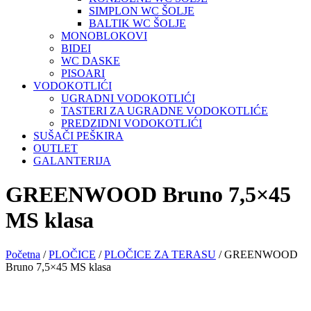
SIMPLON WC ŠOLJE
BALTIK WC ŠOLJE
MONOBLOKOVI
BIDEI
WC DASKE
PISOARI
VODOKOTLIĆI
UGRADNI VODOKOTLIĆI
TASTERI ZA UGRADNE VODOKOTLIĆE
PREDZIDNI VODOKOTLIĆI
SUŠAČI PEŠKIRA
OUTLET
GALANTERIJA
GREENWOOD Bruno 7,5×45
MS klasa
Početna
/
PLOČICE
/
PLOČICE ZA TERASU
/ GREENWOOD
Bruno 7,5×45 MS klasa