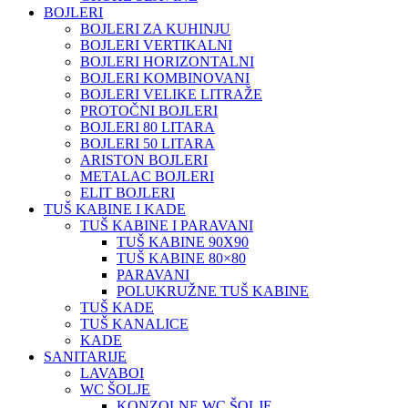
BOJLERI
BOJLERI ZA KUHINJU
BOJLERI VERTIKALNI
BOJLERI HORIZONTALNI
BOJLERI KOMBINOVANI
BOJLERI VELIKE LITRAŽE
PROTOČNI BOJLERI
BOJLERI 80 LITARA
BOJLERI 50 LITARA
ARISTON BOJLERI
METALAC BOJLERI
ELIT BOJLERI
TUŠ KABINE I KADE
TUŠ KABINE I PARAVANI
TUŠ KABINE 90X90
TUŠ KABINE 80×80
PARAVANI
POLUKRUŽNE TUŠ KABINE
TUŠ KADE
TUŠ KANALICE
KADE
SANITARIJE
LAVABOI
WC ŠOLJE
KONZOLNE WC ŠOLJE