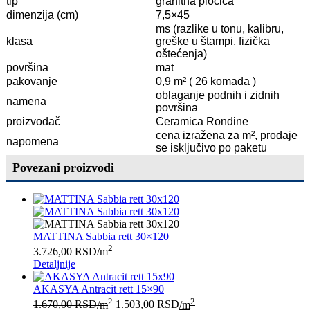
tip
granitna pločica
dimenzija (cm)
7,5×45
ms (razlike u tonu, kalibru,
klasa
greške u štampi, fizička
oštećenja)
površina
mat
pakovanje
0,9 m² ( 26 komada )
oblaganje podnih i zidnih
namena
površina
proizvođač
Ceramica Rondine
cena izražena za m², prodaje
napomena
se isključivo po paketu
Povezani proizvodi
MATTINA Sabbia rett 30×120
2
3.726,00
RSD
/m
Detaljnije
AKASYA Antracit rett 15×90
2
2
1.670,00
RSD
/m
1.503,00
RSD
/m