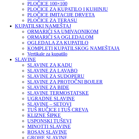
PLOČICE 100×100
PLOČICE ZA KUPATILO I KUHINJU
PLOČICE IMITACIJE DRVETA
PLOČICE ZA TERASU
KUPATILSKI NAMEŠTAJ
ORMARIĆI SA UMIVAONIKOM
ORMARIĆI SA OGLEDALOM
OGLEDALA ZA KUPATILO
KOMPLETI KUPATILSKOG NAMEŠTAJA
Vertikale za kupatilo
SLAVINE
SLAVINE ZA KADU
SLAVINE ZA LAVABO
SLAVINE ZA SUDOPERU
SLAVINE ZA PROTOČNI BOJLER
SLAVINE ZA BIDE
SLAVINE TERMOSTATSKE
UGRADNE SLAVINE
SLAVINE – SETOVI
TUŠ RUČICE I TUŠ CREVA
KLIZNE ŠIPKE
USPONSKI TUŠEVI
MINOTTI SLAVINE
ROSAN SLAVINE
GROHE SLAVINE