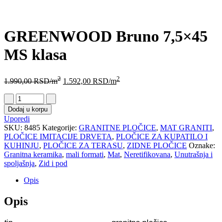
GREENWOOD Bruno 7,5×45
MS klasa
2
2
1.990,00
RSD
/m
1.592,00
RSD
/m
Dodaj u korpu
Uporedi
SKU:
8485
Kategorije:
GRANITNE PLOČICE
,
MAT GRANITI
,
PLOČICE IMITACIJE DRVETA
,
PLOČICE ZA KUPATILO I
KUHINJU
,
PLOČICE ZA TERASU
,
ZIDNE PLOČICE
Oznake:
Granitna keramika
,
mali formati
,
Mat
,
Neretifikovana
,
Unutrašnja i
spoljašnja
,
Zid i pod
Opis
Opis