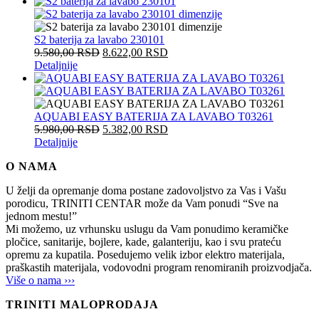
S2 baterija za lavabo 230101
9.580,00
RSD
8.622,00
RSD
Detaljnije
AQUABI EASY BATERIJA ZA LAVABO T03261
5.980,00
RSD
5.382,00
RSD
Detaljnije
O NAMA
U želji da opremanje doma postane zadovoljstvo za Vas i Vašu
porodicu, TRINITI CENTAR može da Vam ponudi “Sve na
jednom mestu!”
Mi možemo, uz vrhunsku uslugu da Vam ponudimo keramičke
pločice, sanitarije, bojlere, kade, galanteriju, kao i svu prateću
opremu za kupatila. Posedujemo velik izbor elektro materijala,
praškastih materijala, vodovodni program renomiranih proizvodjača.
Više o nama ›››
TRINITI MALOPRODAJA