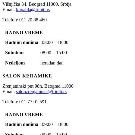
Višnjička 34,
Beograd
11000,
Srbija
Email:
kupatila@triniti.rs
Telefon: 011 20 88 460
RADNO VREME
Radnim danima
08:00 – 18:00
Subotom
08:00 – 15:00
Nedeljom
neradan dan
SALON KERAMIKE
Zrenjaninski put 98n,
Beograd
11000
Email:
salonzrenjaninac@triniti.rs
Telefon: 011 77 01 591
RADNO VREME
Radnim danima
09:00 – 18:00
Subotom
09:00 – 15:00