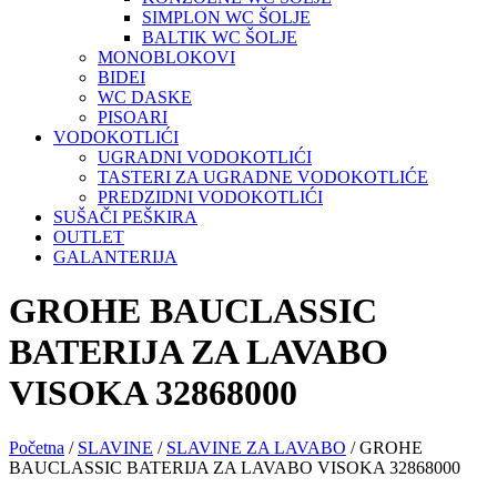
SIMPLON WC ŠOLJE
BALTIK WC ŠOLJE
MONOBLOKOVI
BIDEI
WC DASKE
PISOARI
VODOKOTLIĆI
UGRADNI VODOKOTLIĆI
TASTERI ZA UGRADNE VODOKOTLIĆE
PREDZIDNI VODOKOTLIĆI
SUŠAČI PEŠKIRA
OUTLET
GALANTERIJA
GROHE BAUCLASSIC
BATERIJA ZA LAVABO
VISOKA 32868000
Početna
/
SLAVINE
/
SLAVINE ZA LAVABO
/ GROHE
BAUCLASSIC BATERIJA ZA LAVABO VISOKA 32868000