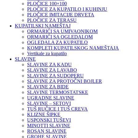
PLOČICE 100×100
PLOČICE ZA KUPATILO I KUHINJU
PLOČICE IMITACIJE DRVETA
PLOČICE ZA TERASU
KUPATILSKI NAMEŠTAJ
ORMARIĆI SA UMIVAONIKOM
ORMARIĆI SA OGLEDALOM
OGLEDALA ZA KUPATILO
KOMPLETI KUPATILSKOG NAMEŠTAJA
Vertikale za kupatilo
SLAVINE
SLAVINE ZA KADU
SLAVINE ZA LAVABO
SLAVINE ZA SUDOPERU
SLAVINE ZA PROTOČNI BOJLER
SLAVINE ZA BIDE
SLAVINE TERMOSTATSKE
UGRADNE SLAVINE
SLAVINE – SETOVI
TUŠ RUČICE I TUŠ CREVA
KLIZNE ŠIPKE
USPONSKI TUŠEVI
MINOTTI SLAVINE
ROSAN SLAVINE
GROHE SLAVINE