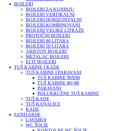
BOJLERI
BOJLERI ZA KUHINJU
BOJLERI VERTIKALNI
BOJLERI HORIZONTALNI
BOJLERI KOMBINOVANI
BOJLERI VELIKE LITRAŽE
PROTOČNI BOJLERI
BOJLERI 80 LITARA
BOJLERI 50 LITARA
ARISTON BOJLERI
METALAC BOJLERI
ELIT BOJLERI
TUŠ KABINE I KADE
TUŠ KABINE I PARAVANI
TUŠ KABINE 90X90
TUŠ KABINE 80×80
PARAVANI
POLUKRUŽNE TUŠ KABINE
TUŠ KADE
TUŠ KANALICE
KADE
SANITARIJE
LAVABOI
WC ŠOLJE
KONZOLNE WC ŠOLJE