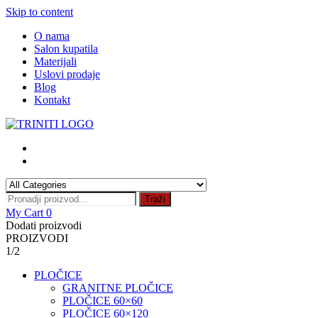
Skip to content
O nama
Salon kupatila
Materijali
Uslovi prodaje
Blog
Kontakt
Traži
My Cart
0
Dodati proizvodi
PROIZVODI
1/2
PLOČICE
GRANITNE PLOČICE
PLOČICE 60×60
PLOČICE 60×120