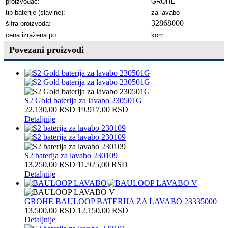
proizvođać:
GROHE
tip baterije (slavine):
za lavabo
32868000
šifra proizvoda:
cena izražena po:
kom
Povezani proizvodi
S2 Gold baterija za lavabo 230501G
22.130,00
RSD
19.917,00
RSD
Detaljnije
S2 baterija za lavabo 230109
13.250,00
RSD
11.925,00
RSD
Detaljnije
GROHE BAULOOP BATERIJA ZA LAVABO 23335000
13.500,00
RSD
12.150,00
RSD
Detaljnije