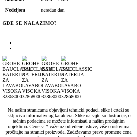
Nedeljom
neradan dan
GDE SE NALAZIMO?
Na našim stranicama objavljeni tehnicki podaci, slike i crteži su
iskljucivo informativnog karaktera. Slike na sajtu su ilustracije, o
tačnim podacima se možete informisati u našim prodajnim
objektima. Cene sa * važe uz određene uslove, više o uslovima
pročitajte na stranici proizvoda. Zadržavamo pravo promene cena