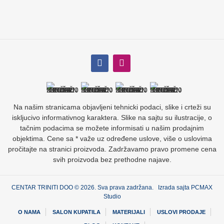
Na našim stranicama objavljeni tehnicki podaci, slike i crteži su
iskljucivo informativnog karaktera. Slike na sajtu su ilustracije, o
tačnim podacima se možete informisati u našim prodajnim
objektima. Cene sa * važe uz određene uslove, više o uslovima
pročitajte na stranici proizvoda. Zadržavamo pravo promene cena
svih proizvoda bez prethodne najave.
CENTAR TRINITI DOO © 2026. Sva prava zadržana. Izrada sajta
PCMAX
Studio
O NAMA
SALON KUPATILA
MATERIJALI
USLOVI PRODAJE