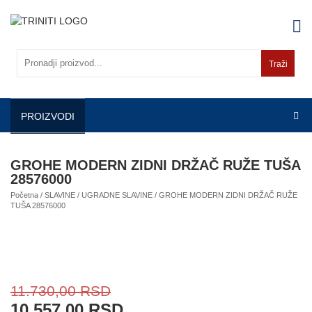
Skip
to
content
Traži
PROIZVODI
GROHE MODERN ZIDNI DRŽAČ RUŽE TUŠA
28576000
Početna
/
SLAVINE
/
UGRADNE SLAVINE
/ GROHE MODERN ZIDNI DRŽAČ RUŽE
TUŠA 28576000
11.730,00
RSD
10.557,00
RSD