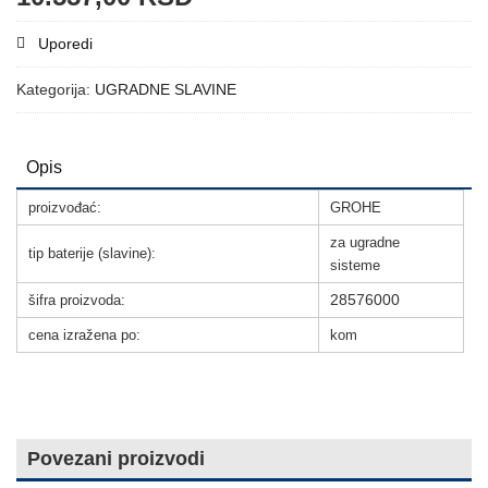
Uporedi
Kategorija:
UGRADNE SLAVINE
Opis
proizvođać:
GROHE
za ugradne
tip baterije (slavine):
sisteme
28576000
šifra proizvoda:
cena izražena po:
kom
Povezani proizvodi