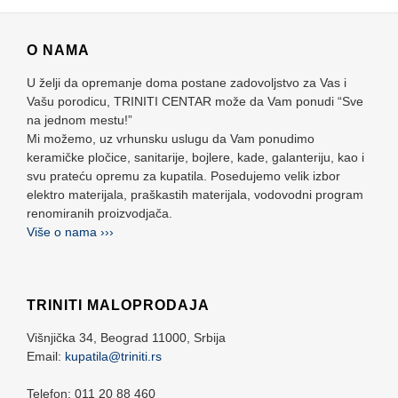
O NAMA
U želji da opremanje doma postane zadovoljstvo za Vas i
Vašu porodicu, TRINITI CENTAR može da Vam ponudi “Sve
na jednom mestu!”
Mi možemo, uz vrhunsku uslugu da Vam ponudimo
keramičke pločice, sanitarije, bojlere, kade, galanteriju, kao i
svu prateću opremu za kupatila. Posedujemo velik izbor
elektro materijala, praškastih materijala, vodovodni program
renomiranih proizvodjača.
Više o nama ›››
TRINITI MALOPRODAJA
Višnjička 34,
Beograd
11000,
Srbija
Email:
kupatila@triniti.rs
Telefon: 011 20 88 460