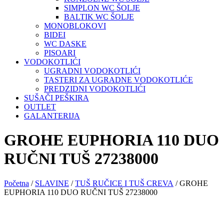
SIMPLON WC ŠOLJE
BALTIK WC ŠOLJE
MONOBLOKOVI
BIDEI
WC DASKE
PISOARI
VODOKOTLIĆI
UGRADNI VODOKOTLIĆI
TASTERI ZA UGRADNE VODOKOTLIĆE
PREDZIDNI VODOKOTLIĆI
SUŠAČI PEŠKIRA
OUTLET
GALANTERIJA
GROHE EUPHORIA 110 DUO
RUČNI TUŠ 27238000
Početna
/
SLAVINE
/
TUŠ RUČICE I TUŠ CREVA
/ GROHE
EUPHORIA 110 DUO RUČNI TUŠ 27238000