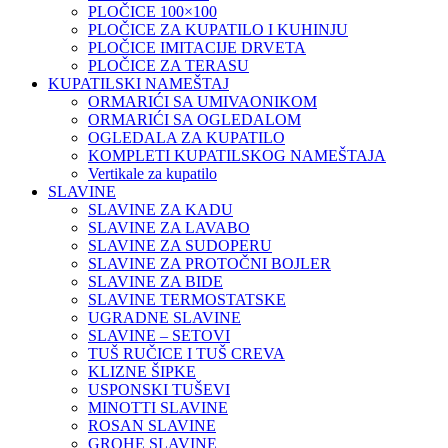
PLOČICE 100×100
PLOČICE ZA KUPATILO I KUHINJU
PLOČICE IMITACIJE DRVETA
PLOČICE ZA TERASU
KUPATILSKI NAMEŠTAJ
ORMARIĆI SA UMIVAONIKOM
ORMARIĆI SA OGLEDALOM
OGLEDALA ZA KUPATILO
KOMPLETI KUPATILSKOG NAMEŠTAJA
Vertikale za kupatilo
SLAVINE
SLAVINE ZA KADU
SLAVINE ZA LAVABO
SLAVINE ZA SUDOPERU
SLAVINE ZA PROTOČNI BOJLER
SLAVINE ZA BIDE
SLAVINE TERMOSTATSKE
UGRADNE SLAVINE
SLAVINE – SETOVI
TUŠ RUČICE I TUŠ CREVA
KLIZNE ŠIPKE
USPONSKI TUŠEVI
MINOTTI SLAVINE
ROSAN SLAVINE
GROHE SLAVINE