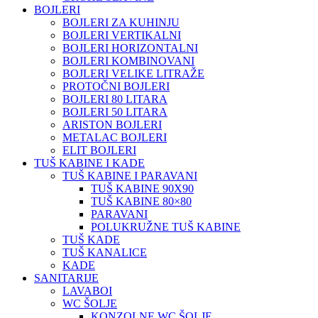
BOJLERI
BOJLERI ZA KUHINJU
BOJLERI VERTIKALNI
BOJLERI HORIZONTALNI
BOJLERI KOMBINOVANI
BOJLERI VELIKE LITRAŽE
PROTOČNI BOJLERI
BOJLERI 80 LITARA
BOJLERI 50 LITARA
ARISTON BOJLERI
METALAC BOJLERI
ELIT BOJLERI
TUŠ KABINE I KADE
TUŠ KABINE I PARAVANI
TUŠ KABINE 90X90
TUŠ KABINE 80×80
PARAVANI
POLUKRUŽNE TUŠ KABINE
TUŠ KADE
TUŠ KANALICE
KADE
SANITARIJE
LAVABOI
WC ŠOLJE
KONZOLNE WC ŠOLJE