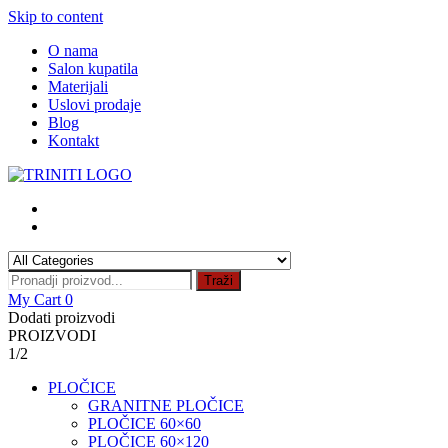
Skip to content
O nama
Salon kupatila
Materijali
Uslovi prodaje
Blog
Kontakt
Traži
My Cart
0
Dodati proizvodi
PROIZVODI
1/2
PLOČICE
GRANITNE PLOČICE
PLOČICE 60×60
PLOČICE 60×120