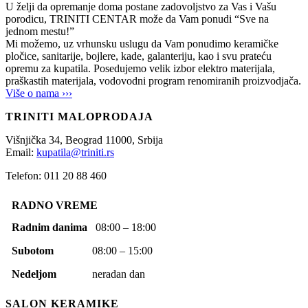
U želji da opremanje doma postane zadovoljstvo za Vas i Vašu
porodicu, TRINITI CENTAR može da Vam ponudi “Sve na
jednom mestu!”
Mi možemo, uz vrhunsku uslugu da Vam ponudimo keramičke
pločice, sanitarije, bojlere, kade, galanteriju, kao i svu prateću
opremu za kupatila. Posedujemo velik izbor elektro materijala,
praškastih materijala, vodovodni program renomiranih proizvodjača.
Više o nama ›››
TRINITI MALOPRODAJA
Višnjička 34,
Beograd
11000,
Srbija
Email:
kupatila@triniti.rs
Telefon: 011 20 88 460
RADNO VREME
Radnim danima
08:00 – 18:00
Subotom
08:00 – 15:00
Nedeljom
neradan dan
SALON KERAMIKE