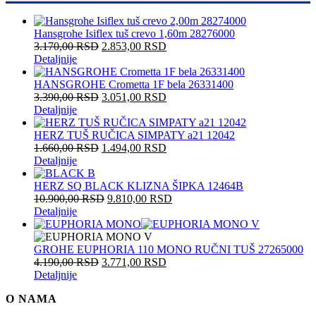
Hansgrohe Isiflex tuš crevo 1,60m 28276000
3.170,00
RSD
2.853,00
RSD
Detaljnije
HANSGROHE Crometta 1F bela 26331400
3.390,00
RSD
3.051,00
RSD
Detaljnije
HERZ TUŠ RUČICA SIMPATY a21 12042
1.660,00
RSD
1.494,00
RSD
Detaljnije
HERZ SQ BLACK KLIZNA ŠIPKA 12464B
10.900,00
RSD
9.810,00
RSD
Detaljnije
GROHE EUPHORIA 110 MONO RUČNI TUŠ 27265000
4.190,00
RSD
3.771,00
RSD
Detaljnije
O NAMA