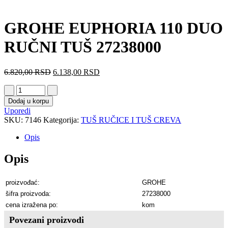
GROHE EUPHORIA 110 DUO
RUČNI TUŠ 27238000
6.820,00
RSD
6.138,00
RSD
Dodaj u korpu
Uporedi
SKU:
7146
Kategorija:
TUŠ RUČICE I TUŠ CREVA
Opis
Opis
proizvođać:
GROHE
šifra proizvoda:
27238000
cena izražena po:
kom
Povezani proizvodi