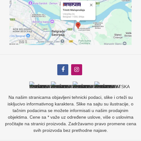
Na našim stranicama objavljeni tehnicki podaci, slike i crteži su
iskljucivo informativnog karaktera. Slike na sajtu su ilustracije, o
tačnim podacima se možete informisati u našim prodajnim
objektima. Cene sa * važe uz određene uslove, više o uslovima
pročitajte na stranici proizvoda. Zadržavamo pravo promene cena
svih proizvoda bez prethodne najave.