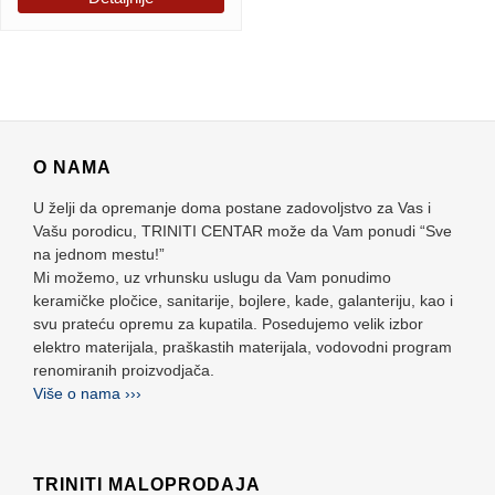
O NAMA
U želji da opremanje doma postane zadovoljstvo za Vas i
Vašu porodicu, TRINITI CENTAR može da Vam ponudi “Sve
na jednom mestu!”
Mi možemo, uz vrhunsku uslugu da Vam ponudimo
keramičke pločice, sanitarije, bojlere, kade, galanteriju, kao i
svu prateću opremu za kupatila. Posedujemo velik izbor
elektro materijala, praškastih materijala, vodovodni program
renomiranih proizvodjača.
Više o nama ›››
TRINITI MALOPRODAJA