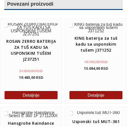
Povezani proizvodi
KING baterija za tuš
ROSAN ZERRO BATERIJA
kadu sa usponskim
ZA TUŠ KADU SA
tušem J371252
USPONSKIM TUŠEM
JZ37251
16.760,00
RSD
15.084,00
RSD
21.650,00
RSD
19.485,00
RSD
Detaljnije
Detaljnije
Usponski tuš MUT-361
Hansgrohe Raindance