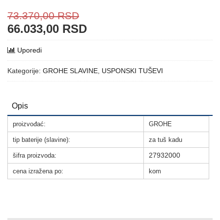
73.370,00
RSD
66.033,00
RSD
Uporedi
Kategorije:
GROHE SLAVINE
,
USPONSKI TUŠEVI
Opis
proizvođać:
GROHE
tip baterije (slavine):
za tuš kadu
27932000
šifra proizvoda:
cena izražena po:
kom