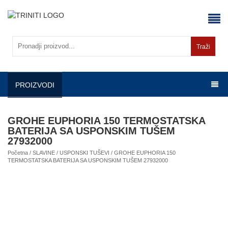
Skip
to
content
Traži
PROIZVODI
GROHE EUPHORIA 150 TERMOSTATSKA
BATERIJA SA USPONSKIM TUŠEM
27932000
Početna
/
SLAVINE
/
USPONSKI TUŠEVI
/ GROHE EUPHORIA 150
TERMOSTATSKA BATERIJA SA USPONSKIM TUŠEM 27932000