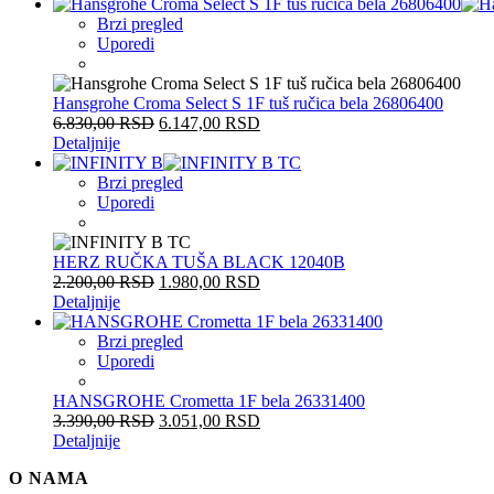
Brzi pregled
Uporedi
Hansgrohe Croma Select S 1F tuš ručica bela 26806400
6.830,00
RSD
6.147,00
RSD
Detaljnije
Brzi pregled
Uporedi
HERZ RUČKA TUŠA BLACK 12040B
2.200,00
RSD
1.980,00
RSD
Detaljnije
Brzi pregled
Uporedi
HANSGROHE Crometta 1F bela 26331400
3.390,00
RSD
3.051,00
RSD
Detaljnije
O NAMA