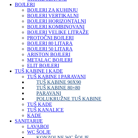
BOJLERI
BOJLERI ZA KUHINJU
BOJLERI VERTIKALNI
BOJLERI HORIZONTALNI
BOJLERI KOMBINOVANI
BOJLERI VELIKE LITRAŽE
PROTOČNI BOJLERI
BOJLERI 80 LITARA
BOJLERI 50 LITARA
ARISTON BOJLERI
METALAC BOJLERI
ELIT BOJLERI
TUŠ KABINE I KADE
TUŠ KABINE I PARAVANI
TUŠ KABINE 90X90
TUŠ KABINE 80×80
PARAVANI
POLUKRUŽNE TUŠ KABINE
TUŠ KADE
TUŠ KANALICE
KADE
SANITARIJE
LAVABOI
WC ŠOLJE
KONZOLNE WC ŠOLJE