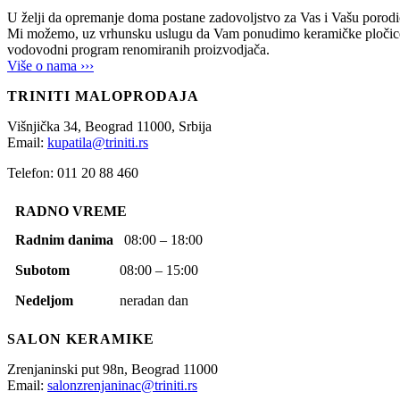
U želji da opremanje doma postane zadovoljstvo za Vas i Vašu po
Mi možemo, uz vrhunsku uslugu da Vam ponudimo keramičke pločice, sani
vodovodni program renomiranih proizvodjača.
Više o nama ›››
TRINITI MALOPRODAJA
Višnjička 34,
Beograd
11000,
Srbija
Email:
kupatila@triniti.rs
Telefon: 011 20 88 460
RADNO VREME
Radnim danima
08:00 – 18:00
Subotom
08:00 – 15:00
Nedeljom
neradan dan
SALON KERAMIKE
Zrenjaninski put 98n,
Beograd
11000
Email:
salonzrenjaninac@triniti.rs