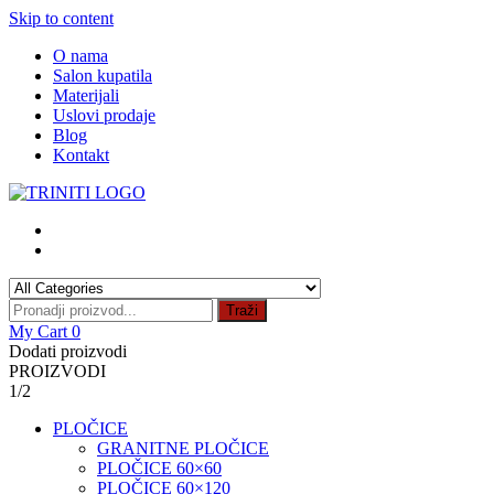
Skip to content
O nama
Salon kupatila
Materijali
Uslovi prodaje
Blog
Kontakt
Traži
My Cart
0
Dodati proizvodi
PROIZVODI
1/2
PLOČICE
GRANITNE PLOČICE
PLOČICE 60×60
PLOČICE 60×120