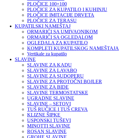
PLOČICE 100×100
PLOČICE ZA KUPATILO I KUHINJU
PLOČICE IMITACIJE DRVETA
PLOČICE ZA TERASU
KUPATILSKI NAMEŠTAJ
ORMARIĆI SA UMIVAONIKOM
ORMARIĆI SA OGLEDALOM
OGLEDALA ZA KUPATILO
KOMPLETI KUPATILSKOG NAMEŠTAJA
Vertikale za kupatilo
SLAVINE
SLAVINE ZA KADU
SLAVINE ZA LAVABO
SLAVINE ZA SUDOPERU
SLAVINE ZA PROTOČNI BOJLER
SLAVINE ZA BIDE
SLAVINE TERMOSTATSKE
UGRADNE SLAVINE
SLAVINE – SETOVI
TUŠ RUČICE I TUŠ CREVA
KLIZNE ŠIPKE
USPONSKI TUŠEVI
MINOTTI SLAVINE
ROSAN SLAVINE
GROHE SLAVINE