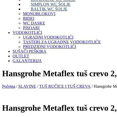
SIMPLON WC ŠOLJE
BALTIK WC ŠOLJE
MONOBLOKOVI
BIDEI
WC DASKE
PISOARI
VODOKOTLIĆI
UGRADNI VODOKOTLIĆI
TASTERI ZA UGRADNE VODOKOTLIĆE
PREDZIDNI VODOKOTLIĆI
SUŠAČI PEŠKIRA
OUTLET
GALANTERIJA
Hansgrohe Metaflex tuš crevo 
Početna
/
SLAVINE
/
TUŠ RUČICE I TUŠ CREVA
/ Hansgrohe Me
Hansgrohe Metaflex tuš crevo 