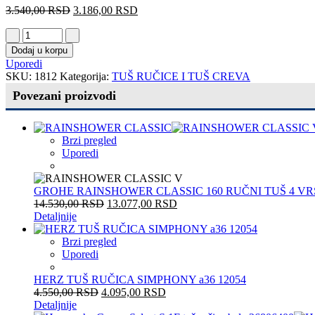
3.540,00
RSD
3.186,00
RSD
Dodaj u korpu
Uporedi
SKU:
1812
Kategorija:
TUŠ RUČICE I TUŠ CREVA
Povezani proizvodi
Brzi pregled
Uporedi
GROHE RAINSHOWER CLASSIC 160 RUČNI TUŠ 4 VR
14.530,00
RSD
13.077,00
RSD
Detaljnije
Brzi pregled
Uporedi
HERZ TUŠ RUČICA SIMPHONY a36 12054
4.550,00
RSD
4.095,00
RSD
Detaljnije