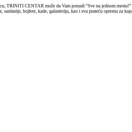
rodicu, TRINITI CENTAR može da Vam ponudi “Sve na jednom mestu!”
tarije, bojlere, kade, galanteriju, kao i svu prateću opremu za kupati