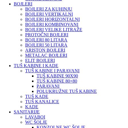
BOJLERI
BOJLERI ZA KUHINJU
BOJLERI VERTIKALNI
BOJLERI HORIZONTALNI
BOJLERI KOMBINOVANI
BOJLERI VELIKE LITRAŽE
PROTOČNI BOJLERI
BOJLERI 80 LITARA
BOJLERI 50 LITARA
ARISTON BOJLERI
METALAC BOJLERI
ELIT BOJLERI
TUŠ KABINE I KADE
TUŠ KABINE I PARAVANI
TUŠ KABINE 90X90
TUŠ KABINE 80×80
PARAVANI
POLUKRUŽNE TUŠ KABINE
TUŠ KADE
TUŠ KANALICE
KADE
SANITARIJE
LAVABOI
WC ŠOLJE
KONZOLNE WC ŠOLJE