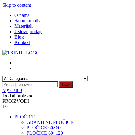
Skip to content
O nama
Salon kupatila
Materijali
Uslovi prodaje
Blog
Kontakt
Traži
My Cart
0
Dodati proizvodi
PROIZVODI
1/2
PLOČICE
GRANITNE PLOČICE
PLOČICE 60×60
PLOČICE 60×120