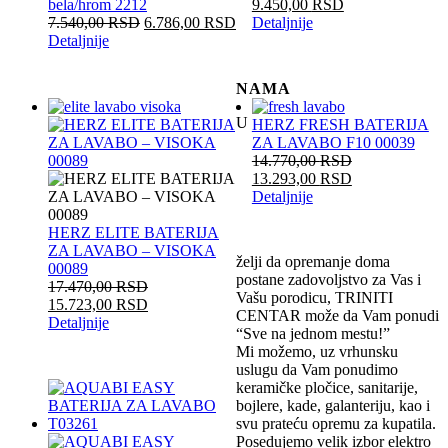
bela/hrom 2212
9.450,00
RSD
7.540,00
RSD
6.786,00
RSD
Detaljnije
Detaljnije
NAMA
U
HERZ FRESH BATERIJA
ZA LAVABO F10 00039
14.770,00
RSD
13.293,00
RSD
Detaljnije
HERZ ELITE BATERIJA
ZA LAVABO – VISOKA
želji da opremanje doma
00089
postane zadovoljstvo za Vas i
17.470,00
RSD
Vašu porodicu, TRINITI
15.723,00
RSD
CENTAR može da Vam ponudi
Detaljnije
“Sve na jednom mestu!”
Mi možemo, uz vrhunsku
uslugu da Vam ponudimo
keramičke pločice, sanitarije,
bojlere, kade, galanteriju, kao i
svu prateću opremu za kupatila.
Posedujemo velik izbor elektro