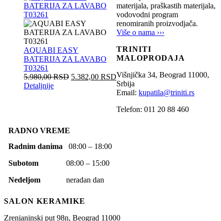
materijala, praškastih materijala,
vodovodni program
renomiranih proizvodjača.
Više o nama ›››
TRINITI
AQUABI EASY
MALOPRODAJA
BATERIJA ZA LAVABO
T03261
Višnjička 34,
Beograd
11000,
5.980,00
RSD
5.382,00
RSD
Srbija
Detaljnije
Email:
kupatila@triniti.rs
Telefon: 011 20 88 460
RADNO VREME
Radnim danima
08:00 – 18:00
Subotom
08:00 – 15:00
Nedeljom
neradan dan
SALON KERAMIKE
Zrenjaninski put 98n,
Beograd
11000