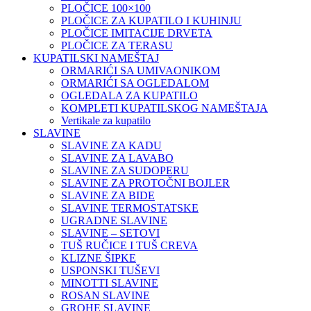
PLOČICE 100×100
PLOČICE ZA KUPATILO I KUHINJU
PLOČICE IMITACIJE DRVETA
PLOČICE ZA TERASU
KUPATILSKI NAMEŠTAJ
ORMARIĆI SA UMIVAONIKOM
ORMARIĆI SA OGLEDALOM
OGLEDALA ZA KUPATILO
KOMPLETI KUPATILSKOG NAMEŠTAJA
Vertikale za kupatilo
SLAVINE
SLAVINE ZA KADU
SLAVINE ZA LAVABO
SLAVINE ZA SUDOPERU
SLAVINE ZA PROTOČNI BOJLER
SLAVINE ZA BIDE
SLAVINE TERMOSTATSKE
UGRADNE SLAVINE
SLAVINE – SETOVI
TUŠ RUČICE I TUŠ CREVA
KLIZNE ŠIPKE
USPONSKI TUŠEVI
MINOTTI SLAVINE
ROSAN SLAVINE
GROHE SLAVINE