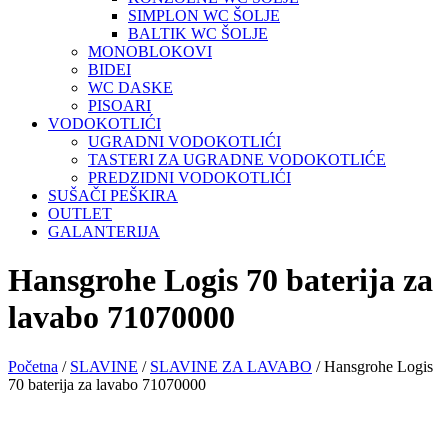
SIMPLON WC ŠOLJE
BALTIK WC ŠOLJE
MONOBLOKOVI
BIDEI
WC DASKE
PISOARI
VODOKOTLIĆI
UGRADNI VODOKOTLIĆI
TASTERI ZA UGRADNE VODOKOTLIĆE
PREDZIDNI VODOKOTLIĆI
SUŠAČI PEŠKIRA
OUTLET
GALANTERIJA
Hansgrohe Logis 70 baterija za
lavabo 71070000
Početna
/
SLAVINE
/
SLAVINE ZA LAVABO
/ Hansgrohe Logis
70 baterija za lavabo 71070000