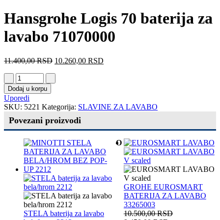
Hansgrohe Logis 70 baterija za
lavabo 71070000
11.400,00
RSD
10.260,00
RSD
Dodaj u korpu
Uporedi
SKU:
5221
Kategorija:
SLAVINE ZA LAVABO
Povezani proizvodi
O
GROHE EUROSMART
BATERIJA ZA LAVABO
33265003
STELA baterija za lavabo
10.500,00
RSD