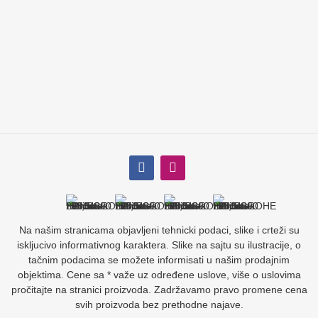
Na našim stranicama objavljeni tehnicki podaci, slike i crteži su
iskljucivo informativnog karaktera. Slike na sajtu su ilustracije, o
tačnim podacima se možete informisati u našim prodajnim
objektima. Cene sa * važe uz određene uslove, više o uslovima
pročitajte na stranici proizvoda. Zadržavamo pravo promene cena
svih proizvoda bez prethodne najave.