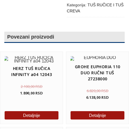
Kategorija:
TUŠ RUČICE I TUŠ
CREVA
Povezani proizvodi
GROHE EUPHORIA 110
HERZ TUŠ RUČICA
DUO RUČNI TUŠ
INFINITY a04 12043
27238000
2.100,00
RSD
6.820,00
RSD
1.890,00
RSD
6.138,00
RSD
Detaljnije
Detaljnije