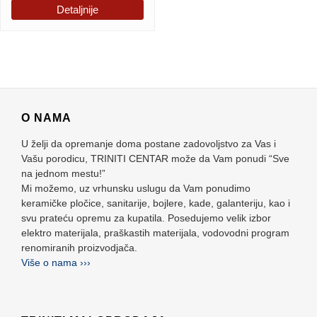
Detaljnije
O NAMA
U želji da opremanje doma postane zadovoljstvo za Vas i
Vašu porodicu, TRINITI CENTAR može da Vam ponudi “Sve
na jednom mestu!”
Mi možemo, uz vrhunsku uslugu da Vam ponudimo
keramičke pločice, sanitarije, bojlere, kade, galanteriju, kao i
svu prateću opremu za kupatila. Posedujemo velik izbor
elektro materijala, praškastih materijala, vodovodni program
renomiranih proizvodjača.
Više o nama ›››