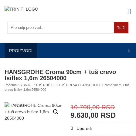
Skip
to
content
Traži
PROIZVODI
HANSGROHE Croma 90cm + tuš crevo
Isiflex 1,6m 26504000
Početna
/
SLAVINE
/
TUŠ RUČICE I TUŠ CREVA
/ HANSGROHE Croma 90cm + tuš
crevo Isiflex 1,6m 26504000
10.700,00
RSD
9.630,00
RSD
Uporedi