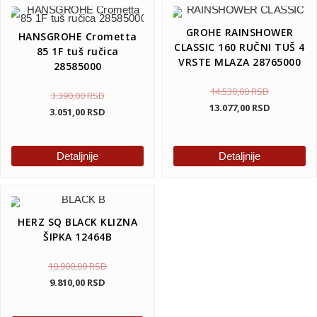
GROHE RAINSHOWER
HANSGROHE Crometta
CLASSIC 160 RUČNI TUŠ 4
85 1F tuš ručica
VRSTE MLAZA 28765000
28585000
14.530,00
RSD
3.390,00
RSD
13.077,00
RSD
3.051,00
RSD
Detaljnije
Detaljnije
HERZ SQ BLACK KLIZNA
ŠIPKA 12464B
10.900,00
RSD
9.810,00
RSD