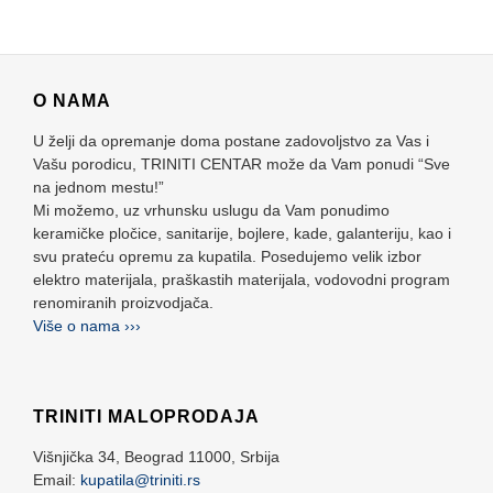
O NAMA
U želji da opremanje doma postane zadovoljstvo za Vas i
Vašu porodicu, TRINITI CENTAR može da Vam ponudi “Sve
na jednom mestu!”
Mi možemo, uz vrhunsku uslugu da Vam ponudimo
keramičke pločice, sanitarije, bojlere, kade, galanteriju, kao i
svu prateću opremu za kupatila. Posedujemo velik izbor
elektro materijala, praškastih materijala, vodovodni program
renomiranih proizvodjača.
Više o nama ›››
TRINITI MALOPRODAJA
Višnjička 34,
Beograd
11000,
Srbija
Email:
kupatila@triniti.rs