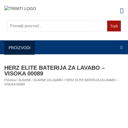
Skip
to
content
Traži
PROIZVODI
HERZ ELITE BATERIJA ZA LAVABO –
VISOKA 00089
Početna
/
SLAVINE
/
SLAVINE ZA LAVABO
/ HERZ ELITE BATERIJA ZA LAVABO –
VISOKA 00089