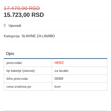
17.470,00
RSD
15.723,00
RSD
Uporedi
Kategorija:
SLAVINE ZA LAVABO
Opis
HERZ
proizvođać:
tip baterije (slavine):
za lavabo
šifra proizvoda:
00089
cena izražena po:
kom