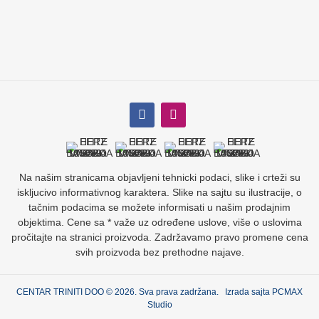
Na našim stranicama objavljeni tehnicki podaci, slike i crteži su
iskljucivo informativnog karaktera. Slike na sajtu su ilustracije, o
tačnim podacima se možete informisati u našim prodajnim
objektima. Cene sa * važe uz određene uslove, više o uslovima
pročitajte na stranici proizvoda. Zadržavamo pravo promene cena
svih proizvoda bez prethodne najave.
CENTAR TRINITI DOO © 2026. Sva prava zadržana. Izrada sajta
PCMAX
Studio