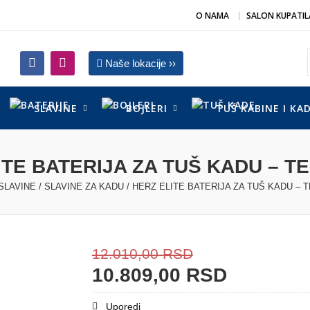
O NAMA
SALON KUPATIL
Naše lokacije ››
SLAVINE
BOJLERI
TUŠ KABINE I KA
ITE BATERIJA ZA TUŠ KADU – TE
SLAVINE
/
SLAVINE ZA KADU
/ HERZ ELITE BATERIJA ZA TUŠ KADU – T
12.010,00
RSD
10.809,00
RSD
Uporedi