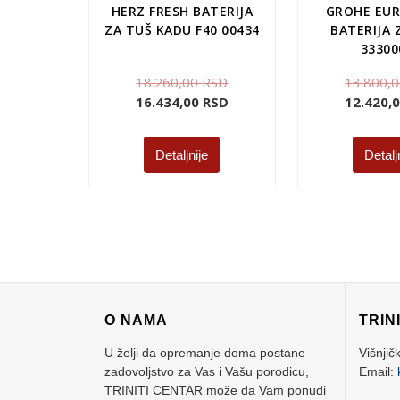
HERZ FRESH BATERIJA
GROHE EU
ZA TUŠ KADU F40 00434
BATERIJA 
33300
18.260,00
RSD
13.800,
16.434,00
RSD
12.420,
Detaljnije
Detalj
O NAMA
TRIN
U želji da opremanje doma postane
Višnjič
zadovoljstvo za Vas i Vašu porodicu,
Email:
TRINITI CENTAR može da Vam ponudi