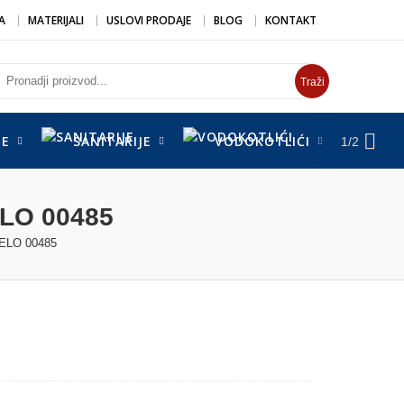
A
MATERIJALI
USLOVI PRODAJE
BLOG
KONTAKT
Traži
DE
SANITARIJE
VODOKOTLIĆI
SUŠ
1/2
LO 00485
ELO 00485