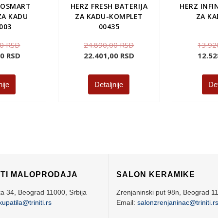
ROSMART
HERZ FRESH BATERIJA
HERZ INFI
ZA KADU
ZA KADU-KOMPLET
ZA KA
003
00435
00
RSD
24.890,00
RSD
13.92
00
RSD
22.401,00
RSD
12.52
nije
Detaljnije
Det
ITI MALOPRODAJA
SALON KERAMIKE
ka 34,
Beograd
11000,
Srbija
Zrenjaninski put 98n,
Beograd
1
kupatila@triniti.rs
Email:
salonzrenjaninac@triniti.r