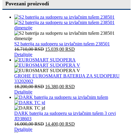
Povezani proizvodi
S2 baterija za sudoperu sa izvlačnim tušem 238501
16.710,00
RSD
15.039,00
RSD
Detaljnije
GROHE EUROSMART BATERIJA ZA SUDOPERU
33202002
18.200,00
RSD
16.380,00
RSD
Detaljnije
DARK baterija za sudoperu sa izvlačnim tušem 3 cevi
JD38603
16.000,00
RSD
14.400,00
RSD
Detaljnije