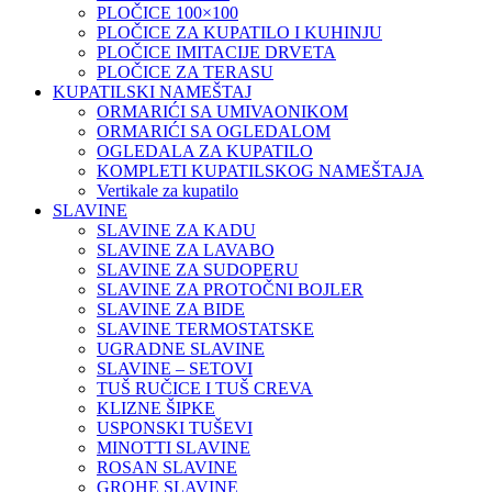
PLOČICE 100×100
PLOČICE ZA KUPATILO I KUHINJU
PLOČICE IMITACIJE DRVETA
PLOČICE ZA TERASU
KUPATILSKI NAMEŠTAJ
ORMARIĆI SA UMIVAONIKOM
ORMARIĆI SA OGLEDALOM
OGLEDALA ZA KUPATILO
KOMPLETI KUPATILSKOG NAMEŠTAJA
Vertikale za kupatilo
SLAVINE
SLAVINE ZA KADU
SLAVINE ZA LAVABO
SLAVINE ZA SUDOPERU
SLAVINE ZA PROTOČNI BOJLER
SLAVINE ZA BIDE
SLAVINE TERMOSTATSKE
UGRADNE SLAVINE
SLAVINE – SETOVI
TUŠ RUČICE I TUŠ CREVA
KLIZNE ŠIPKE
USPONSKI TUŠEVI
MINOTTI SLAVINE
ROSAN SLAVINE
GROHE SLAVINE