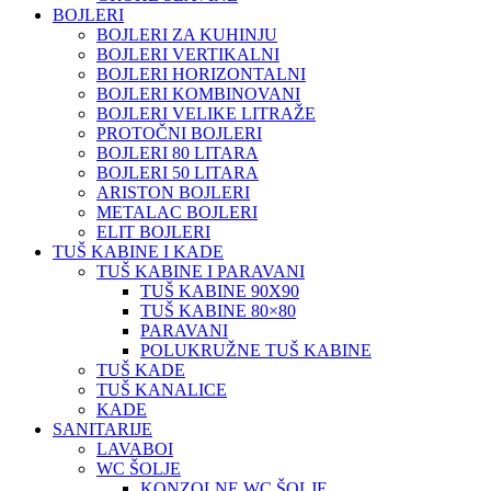
BOJLERI
BOJLERI ZA KUHINJU
BOJLERI VERTIKALNI
BOJLERI HORIZONTALNI
BOJLERI KOMBINOVANI
BOJLERI VELIKE LITRAŽE
PROTOČNI BOJLERI
BOJLERI 80 LITARA
BOJLERI 50 LITARA
ARISTON BOJLERI
METALAC BOJLERI
ELIT BOJLERI
TUŠ KABINE I KADE
TUŠ KABINE I PARAVANI
TUŠ KABINE 90X90
TUŠ KABINE 80×80
PARAVANI
POLUKRUŽNE TUŠ KABINE
TUŠ KADE
TUŠ KANALICE
KADE
SANITARIJE
LAVABOI
WC ŠOLJE
KONZOLNE WC ŠOLJE