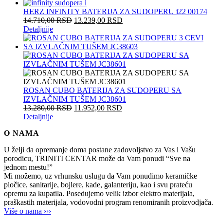
HERZ INFINITY BATERIJA ZA SUDOPERU i22 00174
14.710,00
RSD
13.239,00
RSD
Detaljnije
ROSAN CUBO BATERIJA ZA SUDOPERU SA
IZVLAČNIM TUŠEM JC38601
13.280,00
RSD
11.952,00
RSD
Detaljnije
O NAMA
U želji da opremanje doma postane zadovoljstvo za Vas i Vašu
porodicu, TRINITI CENTAR može da Vam ponudi “Sve na
jednom mestu!”
Mi možemo, uz vrhunsku uslugu da Vam ponudimo keramičke
pločice, sanitarije, bojlere, kade, galanteriju, kao i svu prateću
opremu za kupatila. Posedujemo velik izbor elektro materijala,
praškastih materijala, vodovodni program renomiranih proizvodjača.
Više o nama ›››