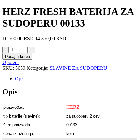
HERZ FRESH BATERIJA ZA
SUDOPERU 00133
16.500,00
RSD
14.850,00
RSD
Dodaj u korpu
Uporedi
SKU:
5659
Kategorija:
SLAVINE ZA SUDOPERU
Opis
Opis
HERZ
proizvođać:
tip baterije (slavine):
za sudoperu 2 cevi
šifra proizvoda:
00133
cena izražena po:
kom