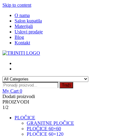
Skip to content
O nama
Salon kupatila
Materijali
Uslovi prodaje
Blog
Kontakt
Traži
My Cart
0
Dodati proizvodi
PROIZVODI
1/2
PLOČICE
GRANITNE PLOČICE
PLOČICE 60×60
PLOČICE 60×120