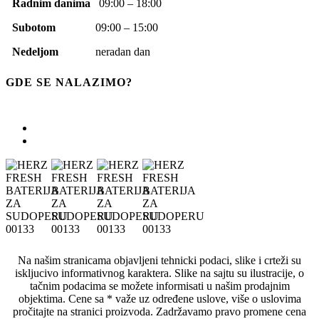
Radnim danima
09:00 – 18:00
Subotom
09:00 – 15:00
Nedeljom
neradan dan
GDE SE NALAZIMO?
Na našim stranicama objavljeni tehnicki podaci, slike i crteži su
iskljucivo informativnog karaktera. Slike na sajtu su ilustracije, o
tačnim podacima se možete informisati u našim prodajnim
objektima. Cene sa * važe uz određene uslove, više o uslovima
pročitajte na stranici proizvoda. Zadržavamo pravo promene cena