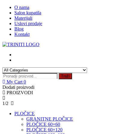
Skip
O nama
to
Salon kupatila
content
Materijali
Uslovi prodaje
Blog
Kontakt
Traži
My Cart
0
Dodati proizvodi
PROIZVODI
1/2
PLOČICE
GRANITNE PLOČICE
PLOČICE 60×60
PLOČICE 60×120