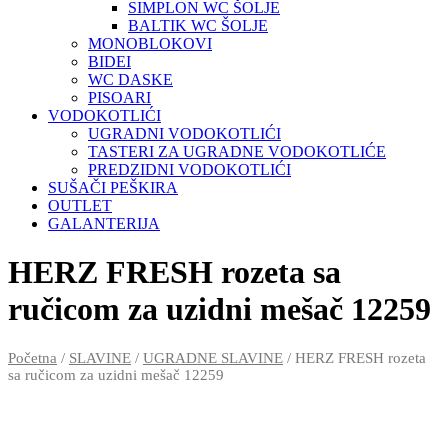
SIMPLON WC ŠOLJE
BALTIK WC ŠOLJE
MONOBLOKOVI
BIDEI
WC DASKE
PISOARI
VODOKOTLIĆI
UGRADNI VODOKOTLIĆI
TASTERI ZA UGRADNE VODOKOTLIĆE
PREDZIDNI VODOKOTLIĆI
SUŠAČI PEŠKIRA
OUTLET
GALANTERIJA
HERZ FRESH rozeta sa
ručicom za uzidni mešač 12259
Početna
/
SLAVINE
/
UGRADNE SLAVINE
/ HERZ FRESH rozeta
sa ručicom za uzidni mešač 12259