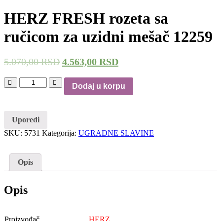
HERZ FRESH rozeta sa
ručicom za uzidni mešač 12259
5.070,00
RSD
4.563,00
RSD
Dodaj u korpu
Uporedi
SKU:
5731
Kategorija:
UGRADNE SLAVINE
Opis
Opis
Proizvođač
HERZ