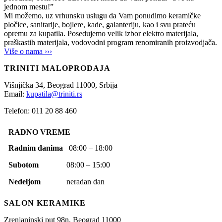
jednom mestu!”
Mi možemo, uz vrhunsku uslugu da Vam ponudimo keramičke
pločice, sanitarije, bojlere, kade, galanteriju, kao i svu prateću
opremu za kupatila. Posedujemo velik izbor elektro materijala,
praškastih materijala, vodovodni program renomiranih proizvodjača.
Više o nama ›››
TRINITI MALOPRODAJA
Višnjička 34,
Beograd
11000,
Srbija
Email:
kupatila@triniti.rs
Telefon: 011 20 88 460
RADNO VREME
Radnim danima
08:00 – 18:00
Subotom
08:00 – 15:00
Nedeljom
neradan dan
SALON KERAMIKE
Zrenjaninski put 98n,
Beograd
11000