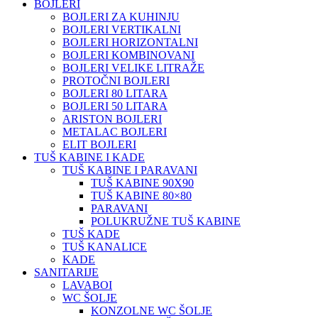
BOJLERI
BOJLERI ZA KUHINJU
BOJLERI VERTIKALNI
BOJLERI HORIZONTALNI
BOJLERI KOMBINOVANI
BOJLERI VELIKE LITRAŽE
PROTOČNI BOJLERI
BOJLERI 80 LITARA
BOJLERI 50 LITARA
ARISTON BOJLERI
METALAC BOJLERI
ELIT BOJLERI
TUŠ KABINE I KADE
TUŠ KABINE I PARAVANI
TUŠ KABINE 90X90
TUŠ KABINE 80×80
PARAVANI
POLUKRUŽNE TUŠ KABINE
TUŠ KADE
TUŠ KANALICE
KADE
SANITARIJE
LAVABOI
WC ŠOLJE
KONZOLNE WC ŠOLJE