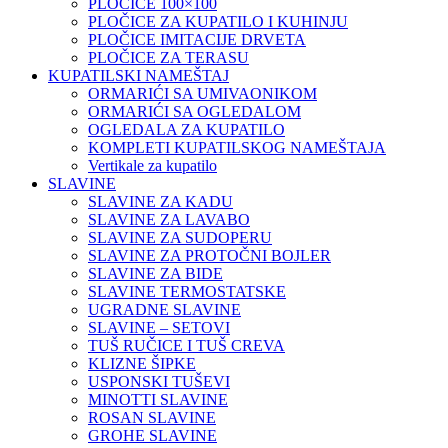
PLOČICE 100×100
PLOČICE ZA KUPATILO I KUHINJU
PLOČICE IMITACIJE DRVETA
PLOČICE ZA TERASU
KUPATILSKI NAMEŠTAJ
ORMARIĆI SA UMIVAONIKOM
ORMARIĆI SA OGLEDALOM
OGLEDALA ZA KUPATILO
KOMPLETI KUPATILSKOG NAMEŠTAJA
Vertikale za kupatilo
SLAVINE
SLAVINE ZA KADU
SLAVINE ZA LAVABO
SLAVINE ZA SUDOPERU
SLAVINE ZA PROTOČNI BOJLER
SLAVINE ZA BIDE
SLAVINE TERMOSTATSKE
UGRADNE SLAVINE
SLAVINE – SETOVI
TUŠ RUČICE I TUŠ CREVA
KLIZNE ŠIPKE
USPONSKI TUŠEVI
MINOTTI SLAVINE
ROSAN SLAVINE
GROHE SLAVINE