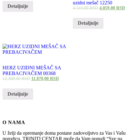
uzidni mešač 12250
Detaljnije
4.510,00
RSD
4.059,00
RSD
Detaljnije
HERZ UZIDNI MEŠAČ SA
PREBACIVAČEM 00368
12.300,00
RSD
11.070,00
RSD
Detaljnije
O NAMA
U želji da opremanje doma postane zadovoljstvo za Vas i Vašu
porodicu, TRINITI CENTAR može da Vam ponudi “Sve na