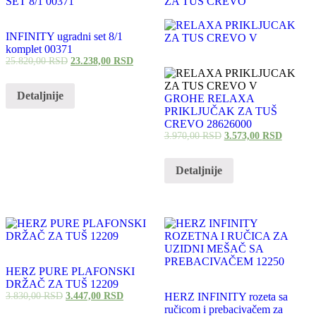
INFINITY ugradni set 8/1
komplet 00371
25.820,00
RSD
23.238,00
RSD
Detaljnije
GROHE RELAXA
PRIKLJUČAK ZA TUŠ
CREVO 28626000
3.970,00
RSD
3.573,00
RSD
Detaljnije
HERZ PURE PLAFONSKI
DRŽAČ ZA TUŠ 12209
3.830,00
RSD
3.447,00
RSD
HERZ INFINITY rozeta sa
ručicom i prebacivačem za