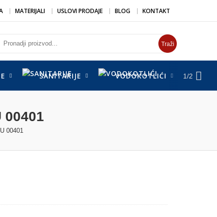
A
MATERIJALI
USLOVI PRODAJE
BLOG
KONTAKT
Traži
DE
SANITARIJE
VODOKOTLIĆI
SUŠ
1/2
 00401
U 00401