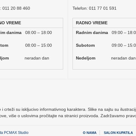
n: 011 20 88 460
Telefon: 011 77 01 591
NO VREME
RADNO VREME
nim danima
08:00 – 18:00
Radnim danima
09:00 – 18:
botom
08:00 – 15:00
Subotom
09:00 – 15:
deljom
neradan dan
Nedeljom
neradan dan
 i crteži su iskljucivo informativnog karaktera. Slike na sajtu su ilustr
ove, više o uslovima pročitajte na stranici proizvoda. Zadržavamo pra
jta
PCMAX Studio
O NAMA
SALON KUPATILA