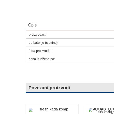
Opis
proizvođać:
tip baterije (slavine):
šifra proizvoda:
cena izražena po:
Povezani proizvodi