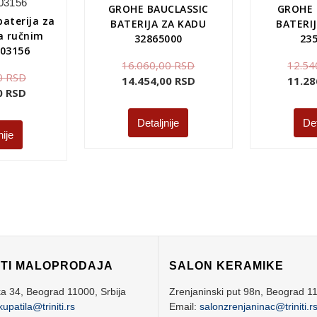
GROHE BAUCLASSIC
GROHE
aterija za
BATERIJA ZA KADU
BATERI
a ručnim
32865000
23
03156
16.060,00
RSD
12.54
0
RSD
14.454,00
RSD
11.28
00
RSD
Detaljnije
Det
nije
ITI MALOPRODAJA
SALON KERAMIKE
ka 34,
Beograd
11000,
Srbija
Zrenjaninski put 98n,
Beograd
1
kupatila@triniti.rs
Email:
salonzrenjaninac@triniti.r