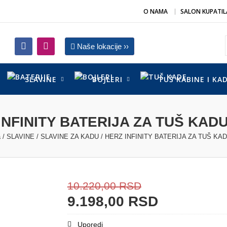
O NAMA
SALON KUPATIL
Naše lokacije ››
SLAVINE
BOJLERI
TUŠ KABINE I KA
INFINITY BATERIJA ZA TUŠ KADU
a
/
SLAVINE
/
SLAVINE ZA KADU
/ HERZ INFINITY BATERIJA ZA TUŠ KAD
10.220,00
RSD
9.198,00
RSD
Uporedi