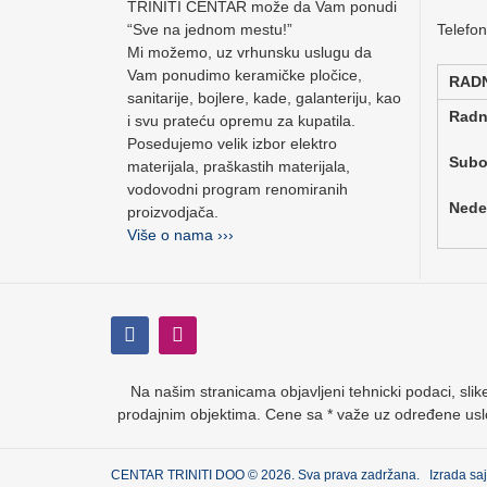
TRINITI CENTAR može da Vam ponudi
“Sve na jednom mestu!”
Telefo
Mi možemo, uz vrhunsku uslugu da
Vam ponudimo keramičke pločice,
RAD
sanitarije, bojlere, kade, galanteriju, kao
Rad
i svu prateću opremu za kupatila.
Posedujemo velik izbor elektro
Su
materijala, praškastih materijala,
vodovodni program renomiranih
Ne
proizvodjača.
Više o nama ›››
Na našim stranicama objavljeni tehnicki podaci, slike
prodajnim objektima. Cene sa * važe uz određene usl
CENTAR TRINITI DOO © 2026. Sva prava zadržana. Izrada sa