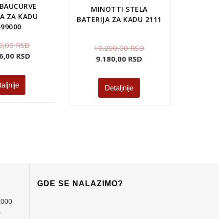
 BAUCURVE
MINOTTI STELA
JA ZA KADU
BATERIJA ZA KADU 2111
599000
0,00
RSD
10.200,00
RSD
6,00
RSD
9.180,00
RSD
aljnije
Detaljnije
GDE SE NALAZIMO?
1000
s