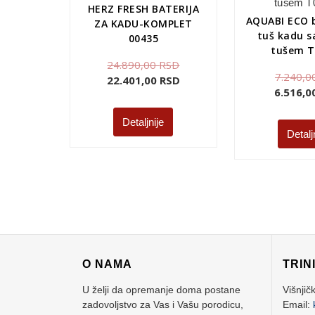
HERZ FRESH BATERIJA
AQUABI ECO b
ZA KADU-KOMPLET
tuš kadu s
00435
tušem T
24.890,00
RSD
7.240,0
22.401,00
RSD
6.516,
Detaljnije
Detalj
O NAMA
TRIN
U želji da opremanje doma postane
Višnjič
zadovoljstvo za Vas i Vašu porodicu,
Email: