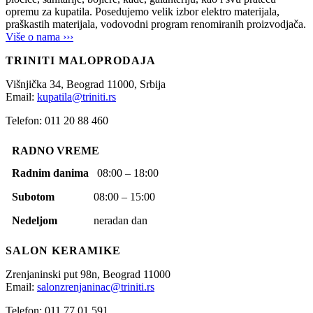
opremu za kupatila. Posedujemo velik izbor elektro materijala,
praškastih materijala, vodovodni program renomiranih proizvodjača.
Više o nama ›››
TRINITI MALOPRODAJA
Višnjička 34,
Beograd
11000,
Srbija
Email:
kupatila@triniti.rs
Telefon: 011 20 88 460
RADNO VREME
Radnim danima
08:00 – 18:00
Subotom
08:00 – 15:00
Nedeljom
neradan dan
SALON KERAMIKE
Zrenjaninski put 98n,
Beograd
11000
Email:
salonzrenjaninac@triniti.rs
Telefon: 011 77 01 591