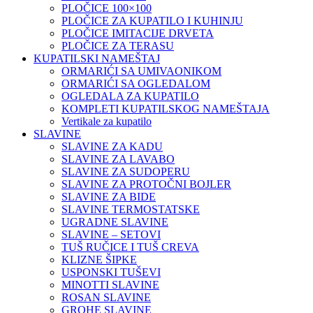
PLOČICE 100×100
PLOČICE ZA KUPATILO I KUHINJU
PLOČICE IMITACIJE DRVETA
PLOČICE ZA TERASU
KUPATILSKI NAMEŠTAJ
ORMARIĆI SA UMIVAONIKOM
ORMARIĆI SA OGLEDALOM
OGLEDALA ZA KUPATILO
KOMPLETI KUPATILSKOG NAMEŠTAJA
Vertikale za kupatilo
SLAVINE
SLAVINE ZA KADU
SLAVINE ZA LAVABO
SLAVINE ZA SUDOPERU
SLAVINE ZA PROTOČNI BOJLER
SLAVINE ZA BIDE
SLAVINE TERMOSTATSKE
UGRADNE SLAVINE
SLAVINE – SETOVI
TUŠ RUČICE I TUŠ CREVA
KLIZNE ŠIPKE
USPONSKI TUŠEVI
MINOTTI SLAVINE
ROSAN SLAVINE
GROHE SLAVINE