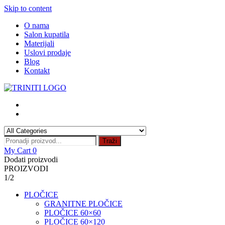
Skip to content
O nama
Salon kupatila
Materijali
Uslovi prodaje
Blog
Kontakt
Traži
My Cart
0
Dodati proizvodi
PROIZVODI
1/2
PLOČICE
GRANITNE PLOČICE
PLOČICE 60×60
PLOČICE 60×120