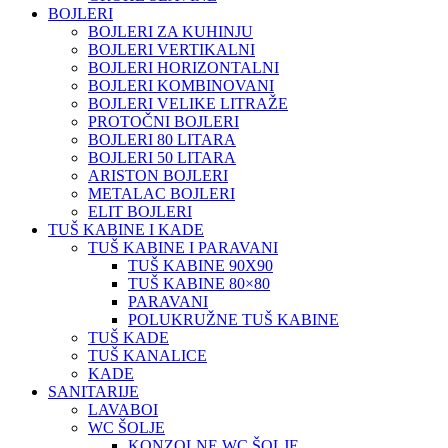
BOJLERI
BOJLERI ZA KUHINJU
BOJLERI VERTIKALNI
BOJLERI HORIZONTALNI
BOJLERI KOMBINOVANI
BOJLERI VELIKE LITRAŽE
PROTOČNI BOJLERI
BOJLERI 80 LITARA
BOJLERI 50 LITARA
ARISTON BOJLERI
METALAC BOJLERI
ELIT BOJLERI
TUŠ KABINE I KADE
TUŠ KABINE I PARAVANI
TUŠ KABINE 90X90
TUŠ KABINE 80×80
PARAVANI
POLUKRUŽNE TUŠ KABINE
TUŠ KADE
TUŠ KANALICE
KADE
SANITARIJE
LAVABOI
WC ŠOLJE
KONZOLNE WC ŠOLJE