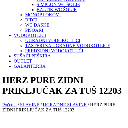
SIMPLON WC ŠOLJE
BALTIK WC ŠOLJE
MONOBLOKOVI
BIDEI
WC DASKE
PISOARI
VODOKOTLIĆI
UGRADNI VODOKOTLIĆI
TASTERI ZA UGRADNE VODOKOTLIĆE
PREDZIDNI VODOKOTLIĆI
SUŠAČI PEŠKIRA
OUTLET
GALANTERIJA
HERZ PURE ZIDNI
PRIKLJUČAK ZA TUŠ 12203
Početna
/
SLAVINE
/
UGRADNE SLAVINE
/ HERZ PURE
ZIDNI PRIKLJUČAK ZA TUŠ 12203