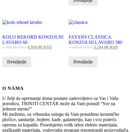
Detaljnije
KOLO REKORD KONZOLNI
FAYANS CLASSICA
LAVABO 60
KONZOLNI LAVABO 380
5.500,00
RSD
4.950,00
RSD
3.660,00
RSD
3.294,00
RSD
Detaljnije
Detaljnije
O NAMA
U želji da opremanje doma postane zadovoljstvo za Vas i Vašu
porodicu, TRINITI CENTAR može da Vam ponudi “Sve na
jednom mestu!”
Mi možemo, uz vrhunsku uslugu da Vam ponudimo keramičke
pločice, sanitarije, bojlere, kade, galanteriju, kao i svu prateću
opremu za kupatila. Posedujemo velik izbor elektro materijala,
praškastih materijala, vodovodni program renomiranih proizvodjača.