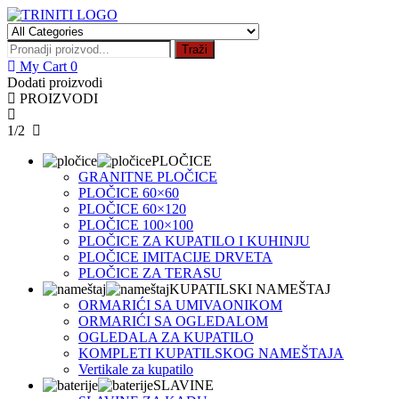
Skip
to
content
Traži
My Cart
0
Dodati proizvodi
PROIZVODI
1/2
PLOČICE
GRANITNE PLOČICE
PLOČICE 60×60
PLOČICE 60×120
PLOČICE 100×100
PLOČICE ZA KUPATILO I KUHINJU
PLOČICE IMITACIJE DRVETA
PLOČICE ZA TERASU
KUPATILSKI NAMEŠTAJ
ORMARIĆI SA UMIVAONIKOM
ORMARIĆI SA OGLEDALOM
OGLEDALA ZA KUPATILO
KOMPLETI KUPATILSKOG NAMEŠTAJA
Vertikale za kupatilo
SLAVINE