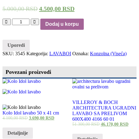
OUTLET
GALANTERIJA
5.000,00
RSD
4.500,00
RSD
Dodaj u korpu
Uporedi
SKU:
3545
Kategorija:
LAVABOI
Oznaka:
Konzolna (Viseća)
Povezani proizvodi
VILLEROY & BOCH
ARCHITECTURA UGRADNI
Kolo Idol lavabo 50 x 41 cm
LAVABO SA PRELIVOM
4.100,00
RSD
3.690,00
RSD
600X400 4166 60 01
51.300,00
RSD
46.170,00
RSD
Detaljnije