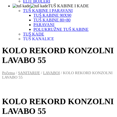
ELIT BOJLERI
TUŠ KABINE I KADE
TUŠ KABINE I PARAVANI
TUŠ KABINE 90X90
TUŠ KABINE 80×80
PARAVANI
POLUKRUŽNE TUŠ KABINE
TUŠ KADE
TUŠ KANALICE
KADE
KOLO REKORD KONZOLNI
SANITARIJE
LAVABOI
WC ŠOLJE
LAVABO 55
KONZOLNE WC ŠOLJE
SIMPLON WC ŠOLJE
BALTIK WC ŠOLJE
Početna
/
SANITARIJE
/
LAVABOI
/ KOLO REKORD KONZOLNI
MONOBLOKOVI
LAVABO 55
BIDEI
WC DASKE
PISOARI
VODOKOTLIĆI
KOLO REKORD KONZOLNI
UGRADNI VODOKOTLIĆI
TASTERI ZA UGRADNE VODOKOTLIĆE
LAVABO 55
PREDZIDNI VODOKOTLIĆI
SUŠAČI PEŠKIRA