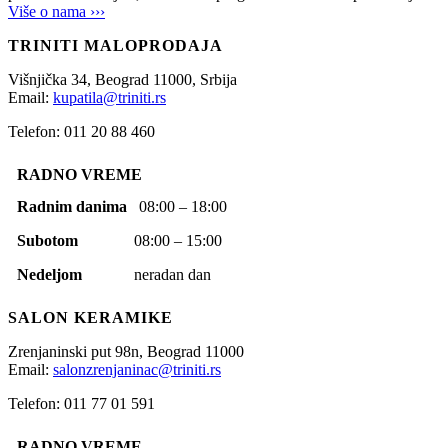
Više o nama ›››
TRINITI MALOPRODAJA
Višnjička 34,
Beograd
11000,
Srbija
Email:
kupatila@triniti.rs
Telefon: 011 20 88 460
RADNO VREME
Radnim danima
08:00 – 18:00
Subotom
08:00 – 15:00
Nedeljom
neradan dan
SALON KERAMIKE
Zrenjaninski put 98n,
Beograd
11000
Email:
salonzrenjaninac@triniti.rs
Telefon: 011 77 01 591
RADNO VREME