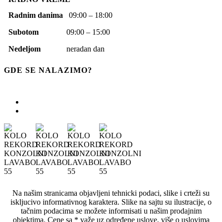
Radnim danima
09:00 – 18:00
Subotom
09:00 – 15:00
Nedeljom
neradan dan
GDE SE NALAZIMO?
Na našim stranicama objavljeni tehnicki podaci, slike i crteži su
iskljucivo informativnog karaktera. Slike na sajtu su ilustracije, o
tačnim podacima se možete informisati u našim prodajnim
objektima. Cene sa * važe uz određene uslove, više o uslovima