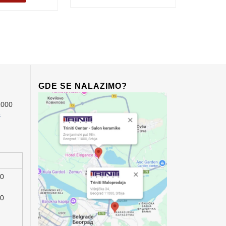
GDE SE NALAZIMO?
1000
s
00
00