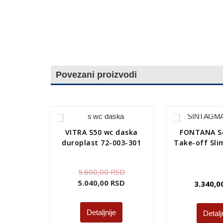
Povezani proizvodi
VITRA S50 wc daska
FONTANA So
duroplast 72-003-301
Take-off Sli
5.600,00
RSD
5.040,00
RSD
3.340,
Detaljnije
Detalj