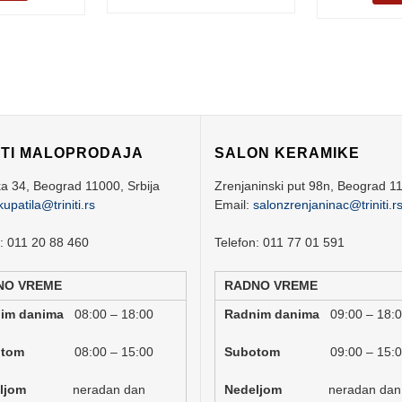
ITI MALOPRODAJA
SALON KERAMIKE
ka 34,
Beograd
11000,
Srbija
Zrenjaninski put 98n,
Beograd
1
kupatila@triniti.rs
Email:
salonzrenjaninac@triniti.r
n: 011 20 88 460
Telefon: 011 77 01 591
NO VREME
RADNO VREME
nim danima
08:00 – 18:00
Radnim danima
09:00 – 18:
botom
08:00 – 15:00
Subotom
09:00 – 15:
deljom
neradan dan
Nedeljom
neradan dan