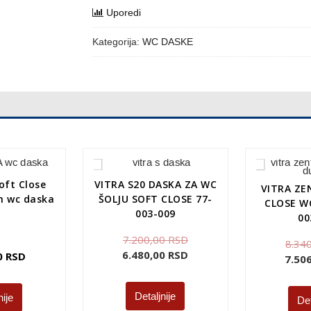
Uporedi
Kategorija:
WC DASKE
ft Close
VITRA S20 DASKA ZA WC
VITRA Z
m wc daska
ŠOLJU SOFT CLOSE 77-
CLOSE W
003-009
00
7.200,00
RSD
8.34
6.480,00
RSD
00
RSD
7.50
Detaljnije
nije
Det