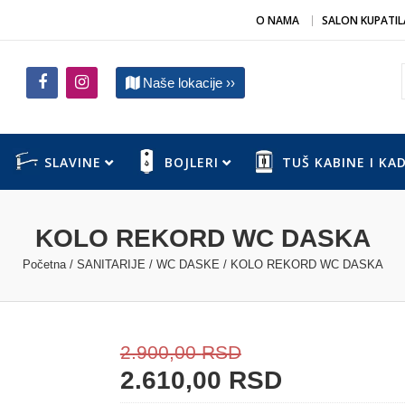
O NAMA
SALON KUPATIL
Naše lokacije ››
SLAVINE
BOJLERI
TUŠ KABINE I KA
KOLO REKORD WC DASKA
Početna
/
SANITARIJE
/
WC DASKE
/ KOLO REKORD WC DASKA
2.900,00
RSD
2.610,00
RSD