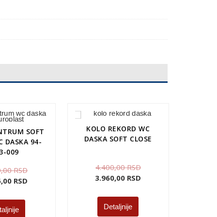
KOLO REKORD WC
ENTRUM SOFT
DASKA SOFT CLOSE
C DASKA 94-
3-009
4.400,00
RSD
0,00
RSD
3.960,00
RSD
6,00
RSD
Detaljnije
aljnije