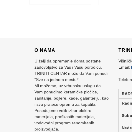
O NAMA
TRIN
U želji da opremanje doma postane
Višnjič
zadovoljstvo za Vas i Vašu porodicu,
Email:
TRINITI CENTAR može da Vam ponudi
“Sve na jednom mestu!”
Telefo
Mi možemo, uz vrhunsku uslugu da
Vam ponudimo keramičke pločice,
RAD
sanitarije, bojlere, kade, galanteriju, kao
Rad
i svu prateću opremu za kupatila.
Posedujemo velik izbor elektro
Su
materijala, praškastih materijala,
vodovodni program renomiranih
Ne
proizvodjača.