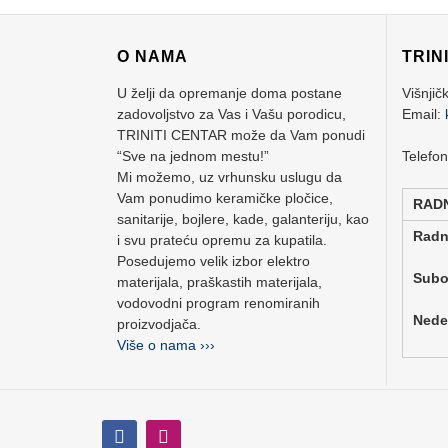
O NAMA
TRIN
U želji da opremanje doma postane
Višnjič
zadovoljstvo za Vas i Vašu porodicu,
Email:
TRINITI CENTAR može da Vam ponudi
“Sve na jednom mestu!”
Telefo
Mi možemo, uz vrhunsku uslugu da
Vam ponudimo keramičke pločice,
RAD
sanitarije, bojlere, kade, galanteriju, kao
Rad
i svu prateću opremu za kupatila.
Posedujemo velik izbor elektro
Su
materijala, praškastih materijala,
vodovodni program renomiranih
Ne
proizvodjača.
Više o nama ›››