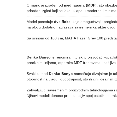
Ormarić je izrađen od
medijapana (MDF)
, što obezbe
prirodan izgled koji se lako uklapa u moderne i minimali
Model poseduje
dve fioke
, koje omogućavaju pregledn
na ploču dodatno naglašava savremeni karakter ovog 
Sa širinom od
100 cm
, MATIA Hazar Grey 100 predstavl
Denko Banyo
je renomirani turski proizvođač kupatilsk
preciznim linijama, otpornim MDF frontovima i pažljiv
Svaki komad
Denko Banyo
nameštaja dizajniran je ta
otpornost na vlagu i dugotrajnost, što ih čini idealnim
Zahvaljujući savremenim proizvodnim tehnologijama i 
Njihovi modeli donose prepoznatljiv spoj estetike i pra