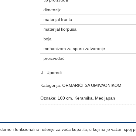
tip proizvoda
dimenzije
materijal fronta
materijal korpusa
boja
mehanizam za sporo zatvaranje
proizvođač
Uporedi
Kategorija:
ORMARIĆI SA UMIVAONIKOM
Oznake:
100 cm
,
Keramika
,
Medijapan
rno i funkcionalno rešenje za veća kupatila, u kojima je važan spoj p