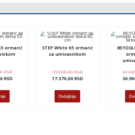
55 ormarić
STEP White 65 ormarić
BEYOGL
onikom
sa umivaonikom
orm
umiv
00
RSD
19.300,00
RSD
41.00
00
RSD
17.370,00
RSD
36.90
nije
Detaljnije
Det