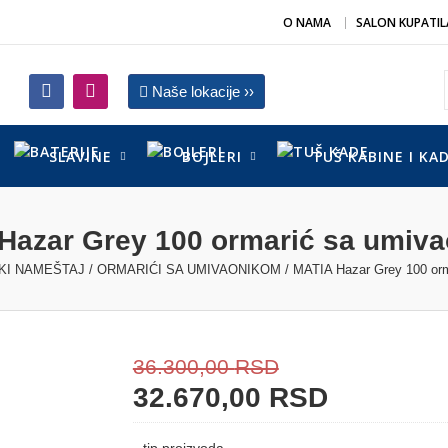
O NAMA
SALON KUPATIL
Naše lokacije ››
SLAVINE
BOJLERI
TUŠ KABINE I KA
Hazar Grey 100 ormarić sa umiv
KI NAMEŠTAJ
/
ORMARIĆI SA UMIVAONIKOM
/ MATIA Hazar Grey 100 or
36.300,00
RSD
32.670,00
RSD