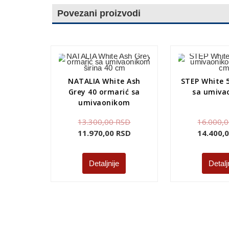
Povezani proizvodi
NATALIA White Ash
STEP White 
Grey 40 ormarić sa
sa umiva
umivaonikom
13.300,00
RSD
16.000,
11.970,00
RSD
14.400,
Detaljnije
Detalj