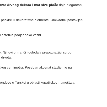
azar drvnog dekora
i
mat sive ploče
daje elegantan,
a peškire ili dekorativne elemente. Umivaonik postavljen
i estetika podjednako važni.
 Njihovi ormarići i ogledala prepoznatljivi su po
 drveta.
akog centimetra. Poseban akcenat stavljen je na
ndove u Turskoj u oblasti kupatilskog nameštaja.