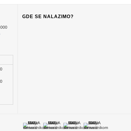
GDE SE NALAZIMO?
1000
s
00
00