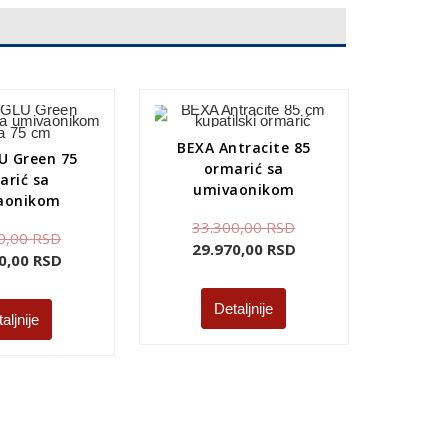
BEXA Antracite 85
U Green 75
ormarić sa
arić sa
umivaonikom
aonikom
33.300,00
RSD
0,00
RSD
29.970,00
RSD
0,00
RSD
Detaljnije
aljnije