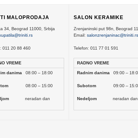
ITI MALOPRODAJA
SALON KERAMIKE
ka 34,
Beograd
11000,
Srbija
Zrenjaninski put 98n,
Beograd
1
kupatila@triniti.rs
Email:
salonzrenjaninac@triniti.r
n: 011 20 88 460
Telefon: 011 77 01 591
NO VREME
RADNO VREME
nim danima
08:00 – 18:00
Radnim danima
09:00 – 18:
botom
08:00 – 15:00
Subotom
09:00 – 15:
deljom
neradan dan
Nedeljom
neradan dan