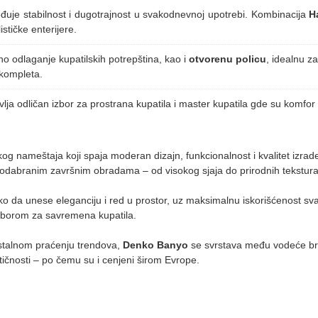
đuje stabilnost i dugotrajnost u svakodnevnoj upotrebi. Kombinacija
H
stičke enterijere.
o odlaganje kupatilskih potrepština, kao i
otvorenu policu
, idealnu z
kompleta.
ja odličan izbor za prostrana kupatila i master kupatila gde su komfor 
og nameštaja koji spaja moderan dizajn, funkcionalnost i kvalitet izrade.
o odabranim završnim obradama – od visokog sjaja do prirodnih tekstura
ko da unese eleganciju i red u prostor, uz maksimalnu iskorišćenost sv
 izborom za savremena kupatila.
stalnom praćenju trendova,
Denko Banyo
se svrstava među vodeće bre
ktičnosti – po čemu su i cenjeni širom Evrope.