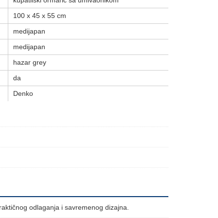
kupatilski ormarić sa umivaonikom
100 x 45 x 55 cm
medijapan
medijapan
hazar grey
da
Denko
raktičnog odlaganja i savremenog dizajna.