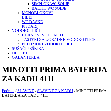
SIMPLON WC ŠOLJE
BALTIK WC ŠOLJE
MONOBLOKOVI
BIDEI
WC DASKE
PISOARI
VODOKOTLIĆI
UGRADNI VODOKOTLIĆI
TASTERI ZA UGRADNE VODOKOTLIĆE
PREDZIDNI VODOKOTLIĆI
SUŠAČI PEŠKIRA
OUTLET
GALANTERIJA
MINOTTI PRIMA BATERIJA
ZA KADU 4111
Početna
/
SLAVINE
/
SLAVINE ZA KADU
/ MINOTTI PRIMA
BATERIJA ZA KADU 4111