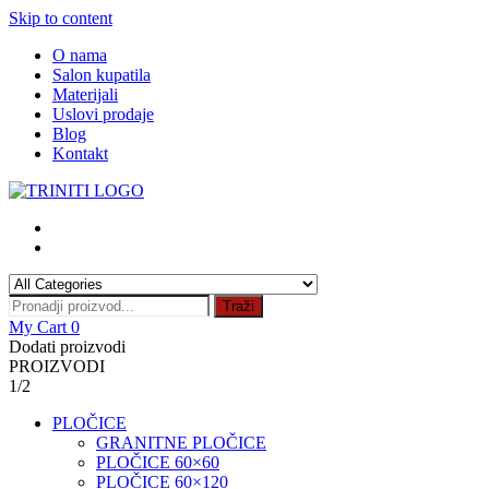
Skip to content
O nama
Salon kupatila
Materijali
Uslovi prodaje
Blog
Kontakt
Traži
My Cart
0
Dodati proizvodi
PROIZVODI
1/2
PLOČICE
GRANITNE PLOČICE
PLOČICE 60×60
PLOČICE 60×120