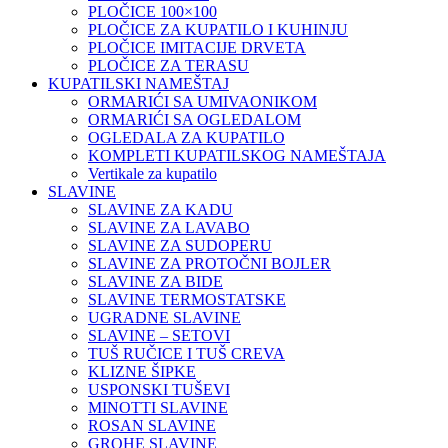
PLOČICE 100×100
PLOČICE ZA KUPATILO I KUHINJU
PLOČICE IMITACIJE DRVETA
PLOČICE ZA TERASU
KUPATILSKI NAMEŠTAJ
ORMARIĆI SA UMIVAONIKOM
ORMARIĆI SA OGLEDALOM
OGLEDALA ZA KUPATILO
KOMPLETI KUPATILSKOG NAMEŠTAJA
Vertikale za kupatilo
SLAVINE
SLAVINE ZA KADU
SLAVINE ZA LAVABO
SLAVINE ZA SUDOPERU
SLAVINE ZA PROTOČNI BOJLER
SLAVINE ZA BIDE
SLAVINE TERMOSTATSKE
UGRADNE SLAVINE
SLAVINE – SETOVI
TUŠ RUČICE I TUŠ CREVA
KLIZNE ŠIPKE
USPONSKI TUŠEVI
MINOTTI SLAVINE
ROSAN SLAVINE
GROHE SLAVINE