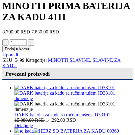
MINOTTI PRIMA BATERIJA
ZA KADU 4111
8.700,00
RSD
7.830,00
RSD
Dodaj u korpu
Uporedi
SKU:
5499
Kategorije:
MINOTTI SLAVINE
,
SLAVINE ZA
KADU
Povezani proizvodi
DARK baterija za kadu sa ručnim tušem JD33101
15.880,00
RSD
14.292,00
RSD
Detaljnije