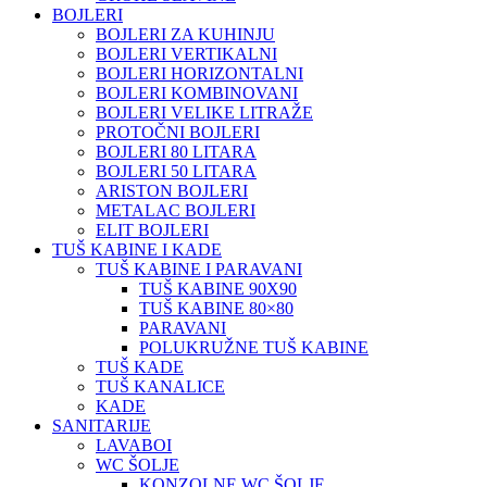
BOJLERI
BOJLERI ZA KUHINJU
BOJLERI VERTIKALNI
BOJLERI HORIZONTALNI
BOJLERI KOMBINOVANI
BOJLERI VELIKE LITRAŽE
PROTOČNI BOJLERI
BOJLERI 80 LITARA
BOJLERI 50 LITARA
ARISTON BOJLERI
METALAC BOJLERI
ELIT BOJLERI
TUŠ KABINE I KADE
TUŠ KABINE I PARAVANI
TUŠ KABINE 90X90
TUŠ KABINE 80×80
PARAVANI
POLUKRUŽNE TUŠ KABINE
TUŠ KADE
TUŠ KANALICE
KADE
SANITARIJE
LAVABOI
WC ŠOLJE
KONZOLNE WC ŠOLJE