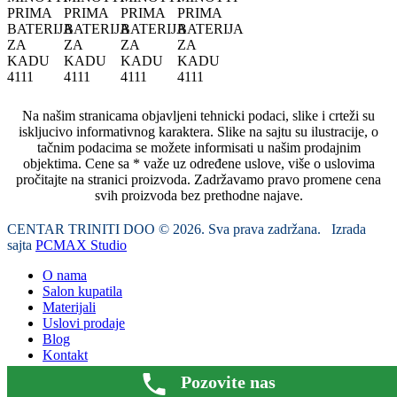
Na našim stranicama objavljeni tehnicki podaci, slike i crteži su
iskljucivo informativnog karaktera. Slike na sajtu su ilustracije, o
tačnim podacima se možete informisati u našim prodajnim
objektima. Cene sa * važe uz određene uslove, više o uslovima
pročitajte na stranici proizvoda. Zadržavamo pravo promene cena
svih proizvoda bez prethodne najave.
CENTAR TRINITI DOO © 2026. Sva prava zadržana. Izrada
sajta
PCMAX Studio
O nama
Salon kupatila
Materijali
Uslovi prodaje
Blog
Kontakt
Pozovite nas