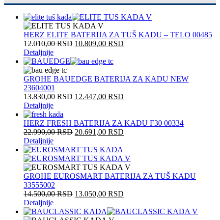
HERZ ELITE BATERIJA ZA TUŠ KADU – TELO 00485
12.010,00
RSD
10.809,00
RSD
Detaljnije
GROHE BAUEDGE BATERIJA ZA KADU NEW
23604001
13.830,00
RSD
12.447,00
RSD
Detaljnije
HERZ FRESH BATERIJA ZA KADU F30 00334
22.990,00
RSD
20.691,00
RSD
Detaljnije
GROHE EUROSMART BATERIJA ZA TUŠ KADU
33555002
14.500,00
RSD
13.050,00
RSD
Detaljnije