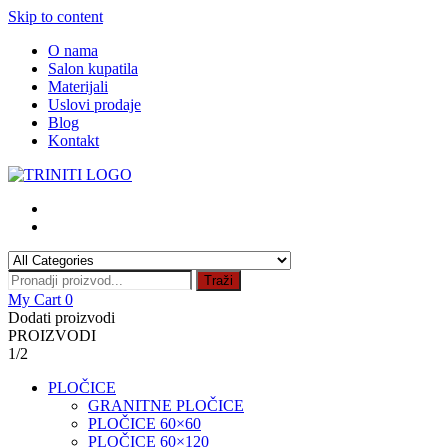
Skip to content
O nama
Salon kupatila
Materijali
Uslovi prodaje
Blog
Kontakt
Traži
My Cart
0
Dodati proizvodi
PROIZVODI
1/2
PLOČICE
GRANITNE PLOČICE
PLOČICE 60×60
PLOČICE 60×120