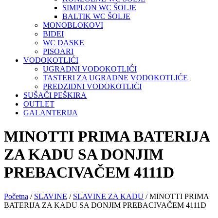
SIMPLON WC ŠOLJE
BALTIK WC ŠOLJE
MONOBLOKOVI
BIDEI
WC DASKE
PISOARI
VODOKOTLIĆI
UGRADNI VODOKOTLIĆI
TASTERI ZA UGRADNE VODOKOTLIĆE
PREDZIDNI VODOKOTLIĆI
SUŠAČI PEŠKIRA
OUTLET
GALANTERIJA
MINOTTI PRIMA BATERIJA
ZA KADU SA DONJIM
PREBACIVAČEM 4111D
Početna
/
SLAVINE
/
SLAVINE ZA KADU
/ MINOTTI PRIMA
BATERIJA ZA KADU SA DONJIM PREBACIVAČEM 4111D