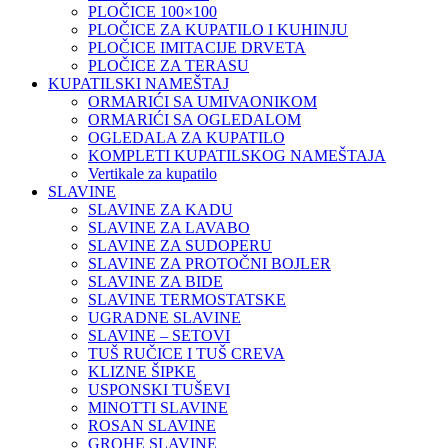
PLOČICE 100×100
PLOČICE ZA KUPATILO I KUHINJU
PLOČICE IMITACIJE DRVETA
PLOČICE ZA TERASU
KUPATILSKI NAMEŠTAJ
ORMARIĆI SA UMIVAONIKOM
ORMARIĆI SA OGLEDALOM
OGLEDALA ZA KUPATILO
KOMPLETI KUPATILSKOG NAMEŠTAJA
Vertikale za kupatilo
SLAVINE
SLAVINE ZA KADU
SLAVINE ZA LAVABO
SLAVINE ZA SUDOPERU
SLAVINE ZA PROTOČNI BOJLER
SLAVINE ZA BIDE
SLAVINE TERMOSTATSKE
UGRADNE SLAVINE
SLAVINE – SETOVI
TUŠ RUČICE I TUŠ CREVA
KLIZNE ŠIPKE
USPONSKI TUŠEVI
MINOTTI SLAVINE
ROSAN SLAVINE
GROHE SLAVINE