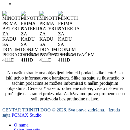
Na našim stranicama objavljeni tehnicki podaci, slike i crteži su
iskljucivo informativnog karaktera. Slike na sajtu su ilustracije, o
tačnim podacima se možete informisati u našim prodajnim
objektima. Cene sa * važe uz određene uslove, više o uslovima
pročitajte na stranici proizvoda. Zadržavamo pravo promene cena
svih proizvoda bez prethodne najave.
CENTAR TRINITI DOO © 2026. Sva prava zadržana. Izrada
sajta
PCMAX Studio
O nama