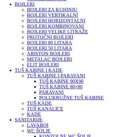
BOJLERI
BOJLERI ZA KUHINJU
BOJLERI VERTIKALNI
BOJLERI HORIZONTALNI
BOJLERI KOMBINOVANI
BOJLERI VELIKE LITRAŽE
PROTOČNI BOJLERI
BOJLERI 80 LITARA
BOJLERI 50 LITARA
ARISTON BOJLERI
METALAC BOJLERI
ELIT BOJLERI
TUŠ KABINE I KADE
TUŠ KABINE I PARAVANI
TUŠ KABINE 90X90
TUŠ KABINE 80×80
PARAVANI
POLUKRUŽNE TUŠ KABINE
TUŠ KADE
TUŠ KANALICE
KADE
SANITARIJE
LAVABOI
WC ŠOLJE
KONZOLNE WC ŠOLJE