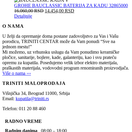
GROHE BAUCLASSIC BATERIJA ZA KADU 32865000
16.060,00
RSD
14.454,00
RSD
Detaljnije
O NAMA
U želji da opremanje doma postane zadovoljstvo za Vas i Vašu
porodicu, TRINITI CENTAR može da Vam ponudi “Sve na
jednom mestu!”
Mi možemo, uz vrhunsku uslugu da Vam ponudimo keramičke
pločice, sanitarije, bojlere, kade, galanteriju, kao i svu prateću
opremu za kupatila. Posedujemo velik izbor elektro materijala,
praškastih materijala, vodovodni program renomiranih proizvodjača.
Više o nama ›››
TRINITI MALOPRODAJA
Višnjička 34,
Beograd
11000,
Srbija
Email:
kupatila@triniti.rs
Telefon: 011 20 88 460
RADNO VREME
Radnim danima
08:00 – 18:00