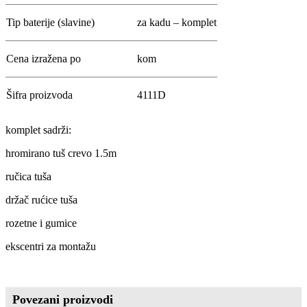
Tip baterije (slavine)
za kadu – komplet
Cena izražena po
kom
Šifra proizvoda
4111
D
komplet sadrži:
hromirano tuš crevo 1.5m
ručica tuša
držač rućice tuša
rozetne i gumice
ekscentri za montažu
Povezani proizvodi