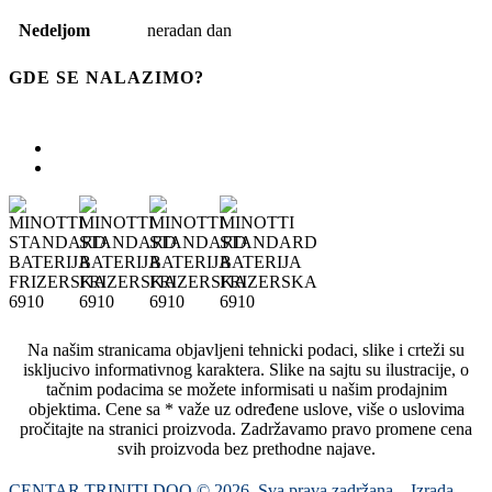
Nedeljom
neradan dan
GDE SE NALAZIMO?
Na našim stranicama objavljeni tehnicki podaci, slike i crteži su
iskljucivo informativnog karaktera. Slike na sajtu su ilustracije, o
tačnim podacima se možete informisati u našim prodajnim
objektima. Cene sa * važe uz određene uslove, više o uslovima
pročitajte na stranici proizvoda. Zadržavamo pravo promene cena
svih proizvoda bez prethodne najave.
CENTAR TRINITI DOO © 2026. Sva prava zadržana. Izrada