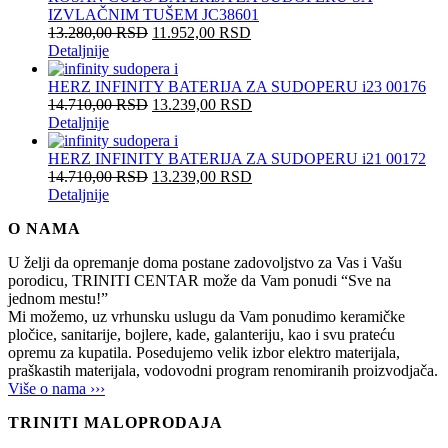
IZVLAČNIM TUŠEM JC38601
13.280,00
RSD
11.952,00
RSD
Detaljnije
HERZ INFINITY BATERIJA ZA SUDOPERU i23 00176
14.710,00
RSD
13.239,00
RSD
Detaljnije
HERZ INFINITY BATERIJA ZA SUDOPERU i21 00172
14.710,00
RSD
13.239,00
RSD
Detaljnije
O NAMA
U želji da opremanje doma postane zadovoljstvo za Vas i Vašu
porodicu, TRINITI CENTAR može da Vam ponudi “Sve na
jednom mestu!”
Mi možemo, uz vrhunsku uslugu da Vam ponudimo keramičke
pločice, sanitarije, bojlere, kade, galanteriju, kao i svu prateću
opremu za kupatila. Posedujemo velik izbor elektro materijala,
praškastih materijala, vodovodni program renomiranih proizvodjača.
Više o nama ›››
TRINITI MALOPRODAJA