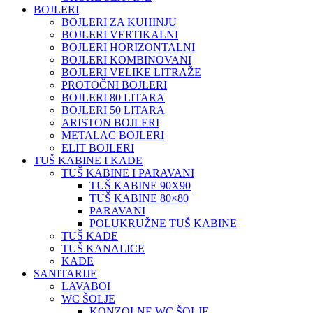
BOJLERI
BOJLERI ZA KUHINJU
BOJLERI VERTIKALNI
BOJLERI HORIZONTALNI
BOJLERI KOMBINOVANI
BOJLERI VELIKE LITRAŽE
PROTOČNI BOJLERI
BOJLERI 80 LITARA
BOJLERI 50 LITARA
ARISTON BOJLERI
METALAC BOJLERI
ELIT BOJLERI
TUŠ KABINE I KADE
TUŠ KABINE I PARAVANI
TUŠ KABINE 90X90
TUŠ KABINE 80×80
PARAVANI
POLUKRUŽNE TUŠ KABINE
TUŠ KADE
TUŠ KANALICE
KADE
SANITARIJE
LAVABOI
WC ŠOLJE
KONZOLNE WC ŠOLJE