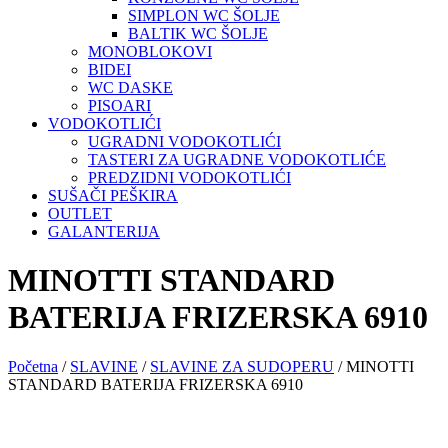
SIMPLON WC ŠOLJE
BALTIK WC ŠOLJE
MONOBLOKOVI
BIDEI
WC DASKE
PISOARI
VODOKOTLIĆI
UGRADNI VODOKOTLIĆI
TASTERI ZA UGRADNE VODOKOTLIĆE
PREDZIDNI VODOKOTLIĆI
SUŠAČI PEŠKIRA
OUTLET
GALANTERIJA
MINOTTI STANDARD
BATERIJA FRIZERSKA 6910
Početna
/
SLAVINE
/
SLAVINE ZA SUDOPERU
/ MINOTTI
STANDARD BATERIJA FRIZERSKA 6910