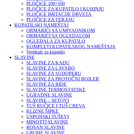
PLOČICE 100×100
PLOČICE ZA KUPATILO I KUHINJU
PLOČICE IMITACIJE DRVETA
PLOČICE ZA TERASU
KUPATILSKI NAMEŠTAJ
ORMARIĆI SA UMIVAONIKOM
ORMARIĆI SA OGLEDALOM
OGLEDALA ZA KUPATILO
KOMPLETI KUPATILSKOG NAMEŠTAJA
Vertikale za kupatilo
SLAVINE
SLAVINE ZA KADU
SLAVINE ZA LAVABO
SLAVINE ZA SUDOPERU
SLAVINE ZA PROTOČNI BOJLER
SLAVINE ZA BIDE
SLAVINE TERMOSTATSKE
UGRADNE SLAVINE
SLAVINE – SETOVI
TUŠ RUČICE I TUŠ CREVA
KLIZNE ŠIPKE
USPONSKI TUŠEVI
MINOTTI SLAVINE
ROSAN SLAVINE
GROHE SLAVINE