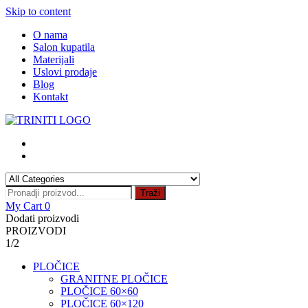
Skip to content
O nama
Salon kupatila
Materijali
Uslovi prodaje
Blog
Kontakt
Traži
My Cart
0
Dodati proizvodi
PROIZVODI
1/2
PLOČICE
GRANITNE PLOČICE
PLOČICE 60×60
PLOČICE 60×120