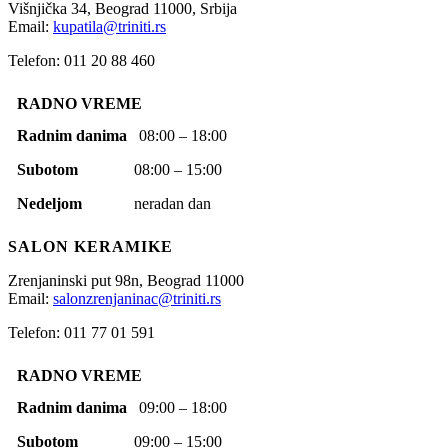
Višnjička 34,
Beograd
11000,
Srbija
Email:
kupatila@triniti.rs
Telefon: 011 20 88 460
RADNO VREME
Radnim danima
08:00 – 18:00
Subotom
08:00 – 15:00
Nedeljom
neradan dan
SALON KERAMIKE
Zrenjaninski put 98n,
Beograd
11000
Email:
salonzrenjaninac@triniti.rs
Telefon: 011 77 01 591
RADNO VREME
Radnim danima
09:00 – 18:00
Subotom
09:00 – 15:00