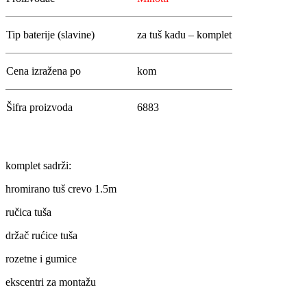
Tip baterije (slavine)
za tuš kadu – komplet
Cena izražena po
kom
Šifra proizvoda
6883
komplet sadrži:
hromirano tuš crevo 1.5m
ručica tuša
držač rućice tuša
rozetne i gumice
ekscentri za montažu