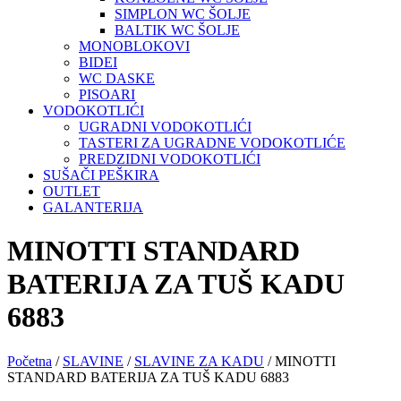
SIMPLON WC ŠOLJE
BALTIK WC ŠOLJE
MONOBLOKOVI
BIDEI
WC DASKE
PISOARI
VODOKOTLIĆI
UGRADNI VODOKOTLIĆI
TASTERI ZA UGRADNE VODOKOTLIĆE
PREDZIDNI VODOKOTLIĆI
SUŠAČI PEŠKIRA
OUTLET
GALANTERIJA
MINOTTI STANDARD
BATERIJA ZA TUŠ KADU
6883
Početna
/
SLAVINE
/
SLAVINE ZA KADU
/ MINOTTI
STANDARD BATERIJA ZA TUŠ KADU 6883