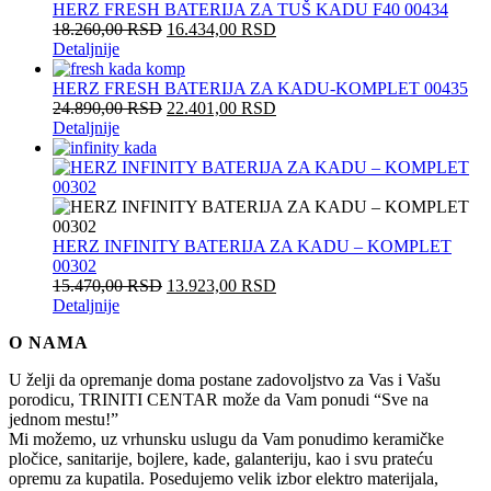
HERZ FRESH BATERIJA ZA TUŠ KADU F40 00434
18.260,00
RSD
16.434,00
RSD
Detaljnije
HERZ FRESH BATERIJA ZA KADU-KOMPLET 00435
24.890,00
RSD
22.401,00
RSD
Detaljnije
HERZ INFINITY BATERIJA ZA KADU – KOMPLET
00302
15.470,00
RSD
13.923,00
RSD
Detaljnije
O NAMA
U želji da opremanje doma postane zadovoljstvo za Vas i Vašu
porodicu, TRINITI CENTAR može da Vam ponudi “Sve na
jednom mestu!”
Mi možemo, uz vrhunsku uslugu da Vam ponudimo keramičke
pločice, sanitarije, bojlere, kade, galanteriju, kao i svu prateću
opremu za kupatila. Posedujemo velik izbor elektro materijala,