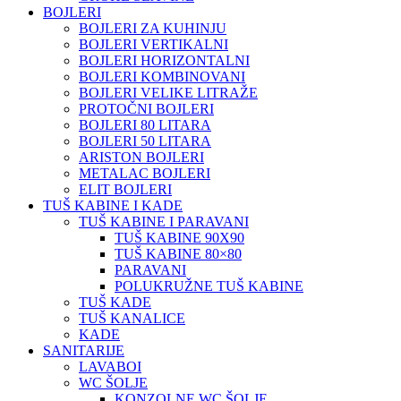
BOJLERI
BOJLERI ZA KUHINJU
BOJLERI VERTIKALNI
BOJLERI HORIZONTALNI
BOJLERI KOMBINOVANI
BOJLERI VELIKE LITRAŽE
PROTOČNI BOJLERI
BOJLERI 80 LITARA
BOJLERI 50 LITARA
ARISTON BOJLERI
METALAC BOJLERI
ELIT BOJLERI
TUŠ KABINE I KADE
TUŠ KABINE I PARAVANI
TUŠ KABINE 90X90
TUŠ KABINE 80×80
PARAVANI
POLUKRUŽNE TUŠ KABINE
TUŠ KADE
TUŠ KANALICE
KADE
SANITARIJE
LAVABOI
WC ŠOLJE
KONZOLNE WC ŠOLJE