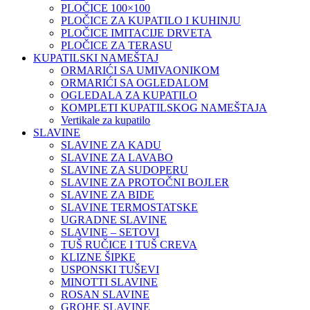
PLOČICE 100×100
PLOČICE ZA KUPATILO I KUHINJU
PLOČICE IMITACIJE DRVETA
PLOČICE ZA TERASU
KUPATILSKI NAMEŠTAJ
ORMARIĆI SA UMIVAONIKOM
ORMARIĆI SA OGLEDALOM
OGLEDALA ZA KUPATILO
KOMPLETI KUPATILSKOG NAMEŠTAJA
Vertikale za kupatilo
SLAVINE
SLAVINE ZA KADU
SLAVINE ZA LAVABO
SLAVINE ZA SUDOPERU
SLAVINE ZA PROTOČNI BOJLER
SLAVINE ZA BIDE
SLAVINE TERMOSTATSKE
UGRADNE SLAVINE
SLAVINE – SETOVI
TUŠ RUČICE I TUŠ CREVA
KLIZNE ŠIPKE
USPONSKI TUŠEVI
MINOTTI SLAVINE
ROSAN SLAVINE
GROHE SLAVINE