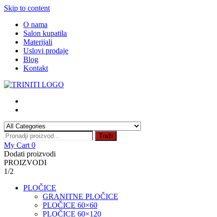
Skip to content
O nama
Salon kupatila
Materijali
Uslovi prodaje
Blog
Kontakt
Traži
My Cart
0
Dodati proizvodi
PROIZVODI
1/2
PLOČICE
GRANITNE PLOČICE
PLOČICE 60×60
PLOČICE 60×120