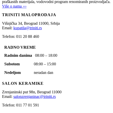
praškastih materijala, vodovodni program renomiranih proizvodjača.
Više o nama ›››
TRINITI MALOPRODAJA
Višnjička 34,
Beograd
11000,
Srbija
Email:
kupatila@triniti.rs
Telefon: 011 20 88 460
RADNO VREME
Radnim danima
08:00 – 18:00
Subotom
08:00 – 15:00
Nedeljom
neradan dan
SALON KERAMIKE
Zrenjaninski put 98n,
Beograd
11000
Email:
salonzrenjaninac@triniti.rs
Telefon: 011 77 01 591