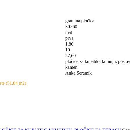
granitna pločica
30×60
mat
prva
1,80
10
57,60
pločice za kupatilo, kuhinju, poslov
kamen
Anka Seramik
ete (51,84 m2)