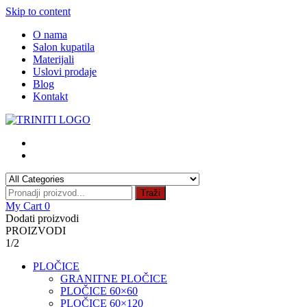
Skip to content
O nama
Salon kupatila
Materijali
Uslovi prodaje
Blog
Kontakt
Traži
My Cart
0
Dodati proizvodi
PROIZVODI
1/2
PLOČICE
GRANITNE PLOČICE
PLOČICE 60×60
PLOČICE 60×120