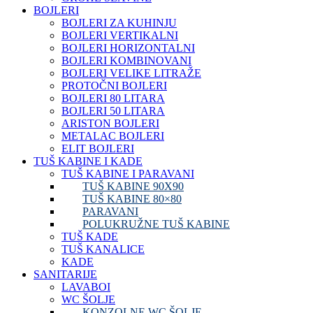
BOJLERI
BOJLERI ZA KUHINJU
BOJLERI VERTIKALNI
BOJLERI HORIZONTALNI
BOJLERI KOMBINOVANI
BOJLERI VELIKE LITRAŽE
PROTOČNI BOJLERI
BOJLERI 80 LITARA
BOJLERI 50 LITARA
ARISTON BOJLERI
METALAC BOJLERI
ELIT BOJLERI
TUŠ KABINE I KADE
TUŠ KABINE I PARAVANI
TUŠ KABINE 90X90
TUŠ KABINE 80×80
PARAVANI
POLUKRUŽNE TUŠ KABINE
TUŠ KADE
TUŠ KANALICE
KADE
SANITARIJE
LAVABOI
WC ŠOLJE
KONZOLNE WC ŠOLJE