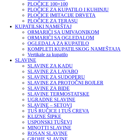
PLOČICE 100×100
PLOČICE ZA KUPATILO I KUHINJU
PLOČICE IMITACIJE DRVETA
PLOČICE ZA TERASU
KUPATILSKI NAMEŠTAJ
ORMARIĆI SA UMIVAONIKOM
ORMARIĆI SA OGLEDALOM
OGLEDALA ZA KUPATILO
KOMPLETI KUPATILSKOG NAMEŠTAJA
Vertikale za kupatilo
SLAVINE
SLAVINE ZA KADU
SLAVINE ZA LAVABO
SLAVINE ZA SUDOPERU
SLAVINE ZA PROTOČNI BOJLER
SLAVINE ZA BIDE
SLAVINE TERMOSTATSKE
UGRADNE SLAVINE
SLAVINE – SETOVI
TUŠ RUČICE I TUŠ CREVA
KLIZNE ŠIPKE
USPONSKI TUŠEVI
MINOTTI SLAVINE
ROSAN SLAVINE
GROHE SLAVINE