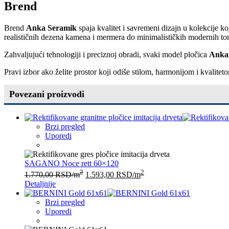
Brend
Brend
Anka Seramik
spaja kvalitet i savremeni dizajn u kolekcije k
realističnih dezena kamena i mermera do minimalističkih modernih to
Zahvaljujući tehnologiji i preciznoj obradi, svaki model pločica
Anka
Pravi izbor ako želite prostor koji odiše stilom, harmonijom i kvaliteto
Povezani proizvodi
Brzi pregled
Uporedi
SAGANO Noce rett 60×120
2
2
1.770,00
RSD
/m
1.593,00
RSD
/m
Detaljnije
Brzi pregled
Uporedi