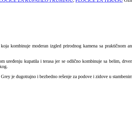
LOČICE ZA KUPATILO I KUHINJU
,
PLOČICE ZA TERASU
Ozn
e koja kombinuje moderan izgled prirodnog kamena sa praktičnom anti
enom uređenju kupatila i terasa jer se odlično kombinuje sa belim, d
skog.
t Grey je dugotrajno i bezbedno rešenje za podove i zidove u stambenim