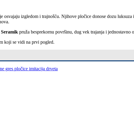
oje osvajaju izgledom i trajnošću. Njihove pločice donose dozu luksuza 
nova.
 Seramik
pruža besprekornu površinu, dug vek trajanja i jednostavno 
m koji se vidi na prvi pogled.