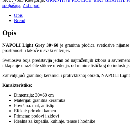
SKU:
7583
Kategorije:
GRANITNE PLOČICE
,
MAT GRANITI
,
P
spoljašnja
,
Zid i pod
Opis
Brend
Opis
NAPOLI Light Grey 30×60
je granitna pločica svetlosive nijans
prostranosti i lakoće u svaki enterijer.
Svetlosiva boja predstavlja jedan od najtraženijih izbora u savrem
uklapanje u različite stilove uređenja, od minimalističkog do industrij
Zahvaljujući granitnoj keramici i protivkliznoj obradi, NAPOLI Ligh
Karakteristike:
Dimenzija: 30×60 cm
Materijal: granitna keramika
Površina: mat, antislip
Efekat: prirodni kamen
Primena: podovi i zidovi
Idealna za kupatila, kuhinje, terase i hodnike