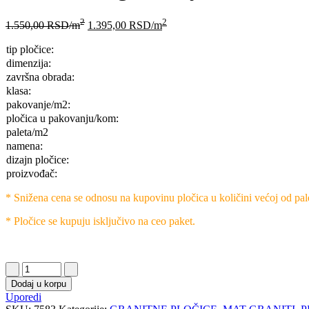
2
2
1.550,00
RSD
/m
1.395,00
RSD
/m
tip pločice:
dimenzija:
završna obrada:
klasa:
pakovanje/m2:
pločica u pakovanju/kom:
paleta/m2
namena:
dizajn pločice:
proizvođač:
* Snižena cena se odnosu na kupovinu pločica u količini većoj od pal
* Pločice se kupuju isključivo na ceo paket.
Dodaj u korpu
Uporedi