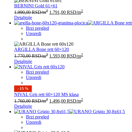
BERNINI Gold 61×61
2
2
1.990,00
RSD
/m
1.791,00
RSD
/m
Detaljnije
Brzi pregled
Uporedi
ARGILLA Bone rett 60×120
2
2
1.770,00
RSD
/m
1.593,00
RSD
/m
Detaljnije
Brzi pregled
Uporedi
- 15 %
NIVAL Gris rett 60×120 MS klasa
2
2
1.760,00
RSD
/m
1.496,00
RSD
/m
Detaljnije
Brzi pregled
Uporedi