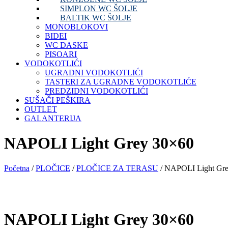
SIMPLON WC ŠOLJE
BALTIK WC ŠOLJE
MONOBLOKOVI
BIDEI
WC DASKE
PISOARI
VODOKOTLIĆI
UGRADNI VODOKOTLIĆI
TASTERI ZA UGRADNE VODOKOTLIĆE
PREDZIDNI VODOKOTLIĆI
SUŠAČI PEŠKIRA
OUTLET
GALANTERIJA
NAPOLI Light Grey 30×60
Početna
/
PLOČICE
/
PLOČICE ZA TERASU
/ NAPOLI Light Gr
NAPOLI Light Grey 30×60