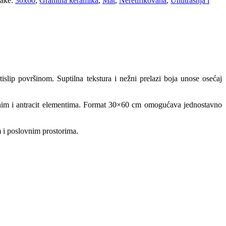
ake:
30x60
,
Granitna keramika
,
Mat
,
Neretifikovana
,
Unutrašnja i
slip površinom. Suptilna tekstura i nežni prelazi boja unose osećaj
rvenim i antracit elementima. Format 30×60 cm omogućava jednostavno
 i poslovnim prostorima.