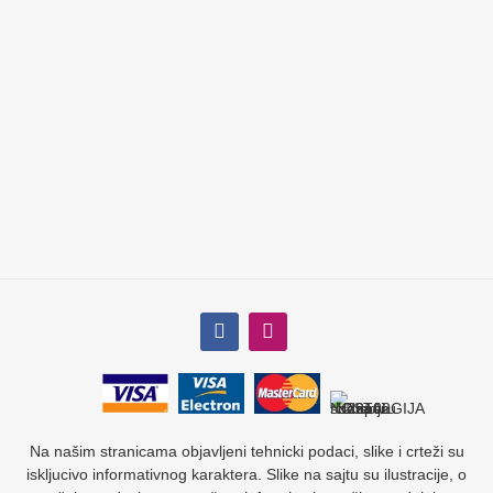
Na našim stranicama objavljeni tehnicki podaci, slike i crteži su
iskljucivo informativnog karaktera. Slike na sajtu su ilustracije, o