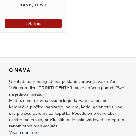
14.535,00
RSD
Detaljnije
O NAMA
U želji da opremanje doma postane zadovoljstvo za Vas i
Vašu porodicu, TRINITI CENTAR može da Vam ponudi “Sve
na jednom mestu!”
Mi možemo, uz vrhunsku uslugu da Vam ponudimo
keramičke pločice, sanitarije, bojlere, kade, galanteriju, kao i
svu prateću opremu za kupatila. Posedujemo velik izbor
elektro materijala, praškastih materijala, vodovodni program
renomiranih proizvodjača.
Više o nama ›››