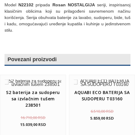
Model
N22102
pripada
Rosan NOSTALGIJA
seriji, inspirisanoj
klasičnim oblicima koji su prilagođeni savremenom načinu
korišćenja. Serija obuhvata baterije za lavabo, sudoperu, bide, tuš
i kadu, omogućavajući uređenje kupatila i kuhinje u jedinstvenom
stilu.
Povezani proizvodi
S2 baterija za sudoperu
AQUABI ECO BATERIJA SA
sa izvlačnim tušem
SUDOPERU T03160
238501
6.510,00
RSD
16.710,00
RSD
5.859,00
RSD
15.039,00
RSD