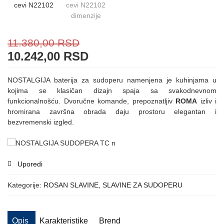
11.380,00
RSD
10.242,00
RSD
NOSTALGIJA baterija za sudoperu namenjena je kuhinjama u
kojima se klasičan dizajn spaja sa svakodnevnom
funkcionalnošću. Dvoručne komande, prepoznatljiv
ROMA
izliv i
hromirana završna obrada daju prostoru elegantan i
bezvremenski izgled.
Uporedi
Kategorije:
ROSAN SLAVINE
,
SLAVINE ZA SUDOPERU
Opis
Karakteristike
Brend