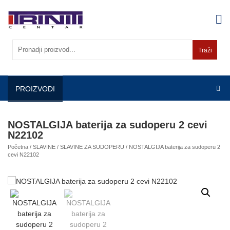
Skip
to
content
Traži
PROIZVODI
NOSTALGIJA baterija za sudoperu 2 cevi
N22102
Početna
/
SLAVINE
/
SLAVINE ZA SUDOPERU
/ NOSTALGIJA baterija za sudoperu 2
cevi N22102