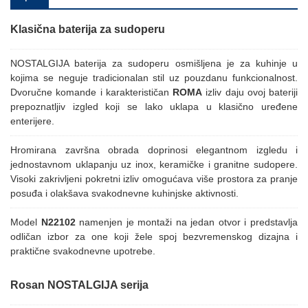
Klasična baterija za sudoperu
NOSTALGIJA baterija za sudoperu osmišljena je za kuhinje u
kojima se neguje tradicionalan stil uz pouzdanu funkcionalnost.
Dvoručne komande i karakterističan
ROMA
izliv daju ovoj bateriji
prepoznatljiv izgled koji se lako uklapa u klasično uređene
enterijere.
Hromirana završna obrada doprinosi elegantnom izgledu i
jednostavnom uklapanju uz inox, keramičke i granitne sudopere.
Visoki zakrivljeni pokretni izliv omogućava više prostora za pranje
posuđa i olakšava svakodnevne kuhinjske aktivnosti.
Model
N22102
namenjen je montaži na jedan otvor i predstavlja
odličan izbor za one koji žele spoj bezvremenskog dizajna i
praktične svakodnevne upotrebe.
Rosan NOSTALGIJA serija