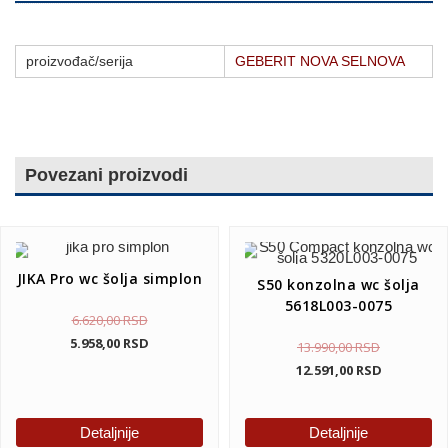
proizvođač/serija
GEBERIT NOVA SELNOVA
Povezani proizvodi
JIKA Pro wc šolja simplon
S50 konzolna wc šolja
5618L003-0075
6.620,00
RSD
5.958,00
RSD
13.990,00
RSD
12.591,00
RSD
Detaljnije
Detaljnije