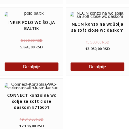
INKER POLO WC ŠOLJA
NEON konzolna wc šolja
BALTIK
sa soft close wc daskom
6.550,00
RSD
15.500,00
RSD
5.895,00
RSD
13.950,00
RSD
Detaljnije
Detaljnije
CONNECT konzolna wc
šolja sa soft close
daskom E716601
19.040,00
RSD
17.136,00
RSD