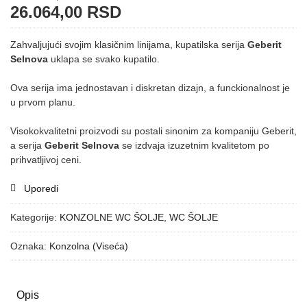
26.064,00
RSD
Zahvaljujući svojim klasičnim linijama, kupatilska serija
Geberit
Selnova
uklapa se svako kupatilo.
Ova serija ima jednostavan i diskretan dizajn, a funckionalnost je
u prvom planu.
Visokokvalitetni proizvodi su postali sinonim za kompaniju Geberit,
a serija
Geberit Selnova
se izdvaja izuzetnim kvalitetom po
prihvatljivoj ceni.
Uporedi
Kategorije:
KONZOLNE WC ŠOLJE
,
WC ŠOLJE
Oznaka:
Konzolna (Viseća)
Opis