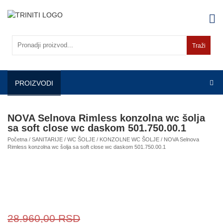
Skip
to
content
Traži
PROIZVODI
NOVA Selnova Rimless konzolna wc šolja
sa soft close wc daskom 501.750.00.1
Početna
/
SANITARIJE
/
WC ŠOLJE
/
KONZOLNE WC ŠOLJE
/ NOVA Selnova
Rimless konzolna wc šolja sa soft close wc daskom 501.750.00.1
28.960,00
RSD