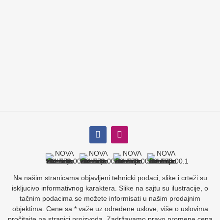
Na našim stranicama objavljeni tehnicki podaci, slike i crteži su
iskljucivo informativnog karaktera. Slike na sajtu su ilustracije, o
tačnim podacima se možete informisati u našim prodajnim
objektima. Cene sa * važe uz određene uslove, više o uslovima
pročitajte na stranici proizvoda. Zadržavamo pravo promene cena