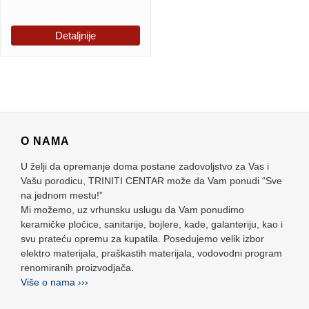
Detaljnije
O NAMA
U želji da opremanje doma postane zadovoljstvo za Vas i
Vašu porodicu, TRINITI CENTAR može da Vam ponudi “Sve
na jednom mestu!”
Mi možemo, uz vrhunsku uslugu da Vam ponudimo
keramičke pločice, sanitarije, bojlere, kade, galanteriju, kao i
svu prateću opremu za kupatila. Posedujemo velik izbor
elektro materijala, praškastih materijala, vodovodni program
renomiranih proizvodjača.
Više o nama ›››