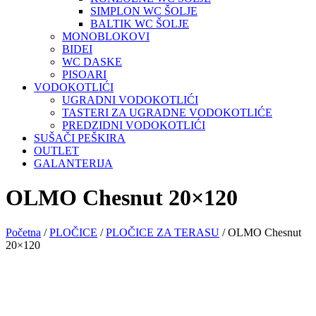
SIMPLON WC ŠOLJE
BALTIK WC ŠOLJE
MONOBLOKOVI
BIDEI
WC DASKE
PISOARI
VODOKOTLIĆI
UGRADNI VODOKOTLIĆI
TASTERI ZA UGRADNE VODOKOTLIĆE
PREDZIDNI VODOKOTLIĆI
SUŠAČI PEŠKIRA
OUTLET
GALANTERIJA
OLMO Chesnut 20×120
Početna
/
PLOČICE
/
PLOČICE ZA TERASU
/ OLMO Chesnut
20×120