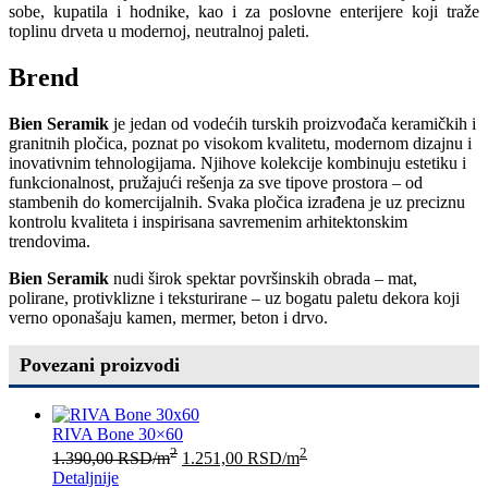
sobe, kupatila i hodnike, kao i za poslovne enterijere koji traže
toplinu drveta u modernoj, neutralnoj paleti.
Brend
Bien Seramik
je jedan od vodećih turskih proizvođača keramičkih i
granitnih pločica, poznat po visokom kvalitetu, modernom dizajnu i
inovativnim tehnologijama. Njihove kolekcije kombinuju estetiku i
funkcionalnost, pružajući rešenja za sve tipove prostora – od
stambenih do komercijalnih. Svaka pločica izrađena je uz preciznu
kontrolu kvaliteta i inspirisana savremenim arhitektonskim
trendovima.
Bien Seramik
nudi širok spektar površinskih obrada – mat,
polirane, protivklizne i teksturirane – uz bogatu paletu dekora koji
verno oponašaju kamen, mermer, beton i drvo.
Povezani proizvodi
RIVA Bone 30×60
2
2
1.390,00
RSD
/m
1.251,00
RSD
/m
Detaljnije