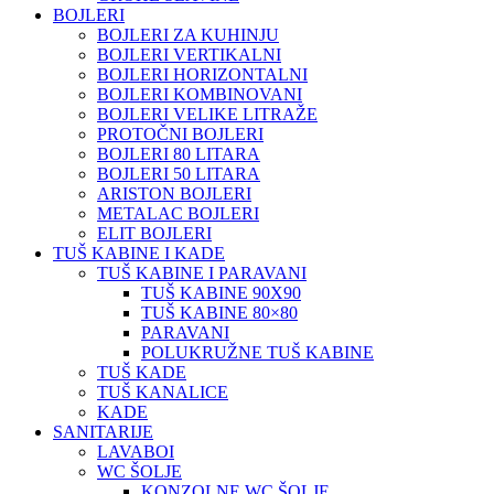
BOJLERI
BOJLERI ZA KUHINJU
BOJLERI VERTIKALNI
BOJLERI HORIZONTALNI
BOJLERI KOMBINOVANI
BOJLERI VELIKE LITRAŽE
PROTOČNI BOJLERI
BOJLERI 80 LITARA
BOJLERI 50 LITARA
ARISTON BOJLERI
METALAC BOJLERI
ELIT BOJLERI
TUŠ KABINE I KADE
TUŠ KABINE I PARAVANI
TUŠ KABINE 90X90
TUŠ KABINE 80×80
PARAVANI
POLUKRUŽNE TUŠ KABINE
TUŠ KADE
TUŠ KANALICE
KADE
SANITARIJE
LAVABOI
WC ŠOLJE
KONZOLNE WC ŠOLJE