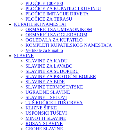
PLOČICE 100×100
PLOČICE ZA KUPATILO I KUHINJU
PLOČICE IMITACIJE DRVETA
PLOČICE ZA TERASU
KUPATILSKI NAMEŠTAJ
ORMARIĆI SA UMIVAONIKOM
ORMARIĆI SA OGLEDALOM
OGLEDALA ZA KUPATILO
KOMPLETI KUPATILSKOG NAMEŠTAJA
Vertikale za kupatilo
SLAVINE
SLAVINE ZA KADU
SLAVINE ZA LAVABO
SLAVINE ZA SUDOPERU
SLAVINE ZA PROTOČNI BOJLER
SLAVINE ZA BIDE
SLAVINE TERMOSTATSKE
UGRADNE SLAVINE
SLAVINE – SETOVI
TUŠ RUČICE I TUŠ CREVA
KLIZNE ŠIPKE
USPONSKI TUŠEVI
MINOTTI SLAVINE
ROSAN SLAVINE
GROHE SLAVINE