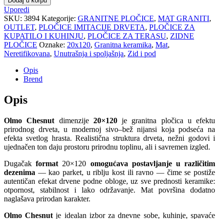
Dodaj u korpu
Uporedi
SKU:
3894
Kategorije:
GRANITNE PLOČICE
,
MAT GRANITI
,
OUTLET
,
PLOČICE IMITACIJE DRVETA
,
PLOČICE ZA
KUPATILO I KUHINJU
,
PLOČICE ZA TERASU
,
ZIDNE
PLOČICE
Oznake:
20x120
,
Granitna keramika
,
Mat
,
Neretifikovana
,
Unutrašnja i spoljašnja
,
Zid i pod
Opis
Brend
Opis
Olmo Chesnut
dimenzije
20×120
je granitna pločica u efektu
prirodnog drveta, u modernoj sivo–bež nijansi koja podseća na
efekta svetlog hrasta. Realistična struktura drveta, nežni godovi i
ujednačen ton daju prostoru prirodnu toplinu, ali i savremen izgled.
Dugačak
format
20×120
omogućava postavljanje u različitim
dezenima
— kao parket, u riblju kost ili ravno — čime se postiže
autentičan efekat drvene podne obloge, uz sve prednosti keramike:
otpornost, stabilnost i lako održavanje. Mat površina dodatno
naglašava prirodan karakter.
Olmo Chesnut
je idealan izbor za dnevne sobe, kuhinje, spavaće