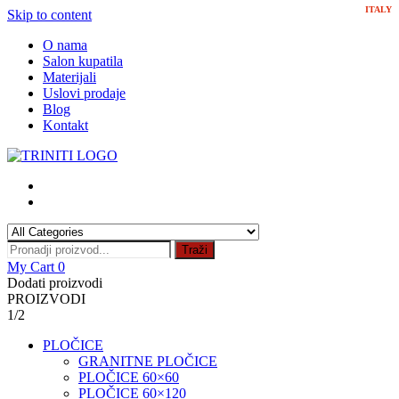
ITALY
Skip to content
O nama
Salon kupatila
Materijali
Uslovi prodaje
Blog
Kontakt
Traži
My Cart
0
Dodati proizvodi
PROIZVODI
1/2
PLOČICE
GRANITNE PLOČICE
PLOČICE 60×60
PLOČICE 60×120