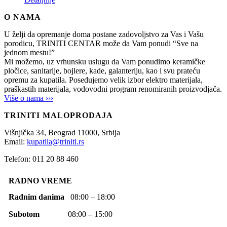
O NAMA
U želji da opremanje doma postane zadovoljstvo za Vas i Vašu
porodicu, TRINITI CENTAR može da Vam ponudi “Sve na
jednom mestu!”
Mi možemo, uz vrhunsku uslugu da Vam ponudimo keramičke
pločice, sanitarije, bojlere, kade, galanteriju, kao i svu prateću
opremu za kupatila. Posedujemo velik izbor elektro materijala,
praškastih materijala, vodovodni program renomiranih proizvodjača.
Više o nama ›››
TRINITI MALOPRODAJA
Višnjička 34,
Beograd
11000,
Srbija
Email:
kupatila@triniti.rs
Telefon: 011 20 88 460
RADNO VREME
Radnim danima
08:00 – 18:00
Subotom
08:00 – 15:00