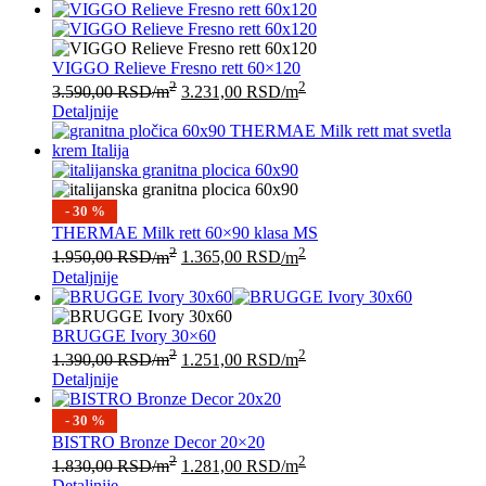
VIGGO Relieve Fresno rett 60×120
2
2
3.590,00
RSD
/m
3.231,00
RSD
/m
Detaljnije
- 30 %
THERMAE Milk rett 60×90 klasa MS
2
2
1.950,00
RSD
/m
1.365,00
RSD
/m
Detaljnije
BRUGGE Ivory 30×60
2
2
1.390,00
RSD
/m
1.251,00
RSD
/m
Detaljnije
- 30 %
BISTRO Bronze Decor 20×20
2
2
1.830,00
RSD
/m
1.281,00
RSD
/m
Detaljnije