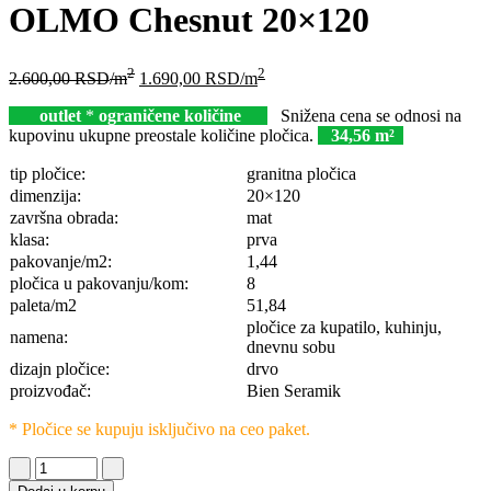
OLMO Chesnut 20×120
2
2
2.600,00
RSD
/m
1.690,00
RSD
/m
outlet
*
ograničene količine
Snižena cena se odnosi na
kupovinu ukupne preostale količine pločica.
34,56 m²
tip pločice:
granitna pločica
dimenzija:
20×120
završna obrada:
mat
klasa:
prva
pakovanje/m2:
1,44
pločica u pakovanju/kom:
8
paleta/m2
51,84
pločice za kupatilo, kuhinju,
namena:
dnevnu sobu
dizajn pločice:
drvo
proizvođač:
Bien Seramik
* Pločice se kupuju isključivo na ceo paket.