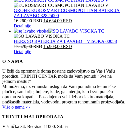
GROHE EUROSMART COSMOPOLITAN BATERIJA
ZA LAVABO 32825000
16.260,00
RSD
14.634,00
RSD
Detaljnije
HERZ SQ BATERIJA ZA LAVABO – VISOKA 00058
17.670,00
RSD
15.903,00
RSD
Detaljnije
O NAMA
U želji da opremanje doma postane zadovoljstvo za Vas i Vašu
porodicu, TRINITI CENTAR može da Vam ponudi “Sve na
jednom mestu!”
Mi možemo, uz vrhunsku uslugu da Vam ponudimo keramičke
pločice, sanitarije, bojlere, kade, galanteriju, kao i svu prateću
opremu za kupatila. Posedujemo velik izbor elektro materijala,
praškastih materijala, vodovodni program renomiranih proizvodjača.
Više o nama ›››
TRINITI MALOPRODAJA
Višnjička 34,
Beograd
11000,
Srbija