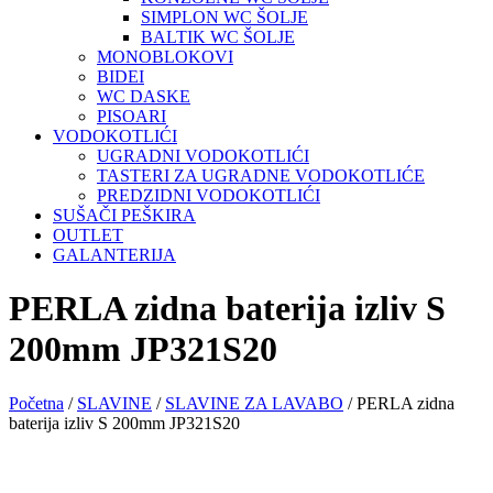
SIMPLON WC ŠOLJE
BALTIK WC ŠOLJE
MONOBLOKOVI
BIDEI
WC DASKE
PISOARI
VODOKOTLIĆI
UGRADNI VODOKOTLIĆI
TASTERI ZA UGRADNE VODOKOTLIĆE
PREDZIDNI VODOKOTLIĆI
SUŠAČI PEŠKIRA
OUTLET
GALANTERIJA
PERLA zidna baterija izliv S
200mm JP321S20
Početna
/
SLAVINE
/
SLAVINE ZA LAVABO
/ PERLA zidna
baterija izliv S 200mm JP321S20