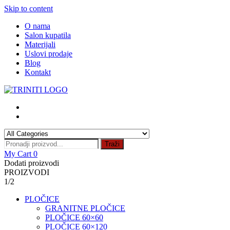
Skip to content
O nama
Salon kupatila
Materijali
Uslovi prodaje
Blog
Kontakt
Traži
My Cart
0
Dodati proizvodi
PROIZVODI
1/2
PLOČICE
GRANITNE PLOČICE
PLOČICE 60×60
PLOČICE 60×120