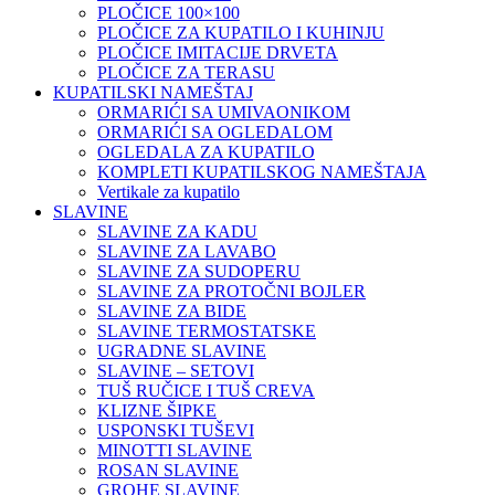
PLOČICE 100×100
PLOČICE ZA KUPATILO I KUHINJU
PLOČICE IMITACIJE DRVETA
PLOČICE ZA TERASU
KUPATILSKI NAMEŠTAJ
ORMARIĆI SA UMIVAONIKOM
ORMARIĆI SA OGLEDALOM
OGLEDALA ZA KUPATILO
KOMPLETI KUPATILSKOG NAMEŠTAJA
Vertikale za kupatilo
SLAVINE
SLAVINE ZA KADU
SLAVINE ZA LAVABO
SLAVINE ZA SUDOPERU
SLAVINE ZA PROTOČNI BOJLER
SLAVINE ZA BIDE
SLAVINE TERMOSTATSKE
UGRADNE SLAVINE
SLAVINE – SETOVI
TUŠ RUČICE I TUŠ CREVA
KLIZNE ŠIPKE
USPONSKI TUŠEVI
MINOTTI SLAVINE
ROSAN SLAVINE
GROHE SLAVINE