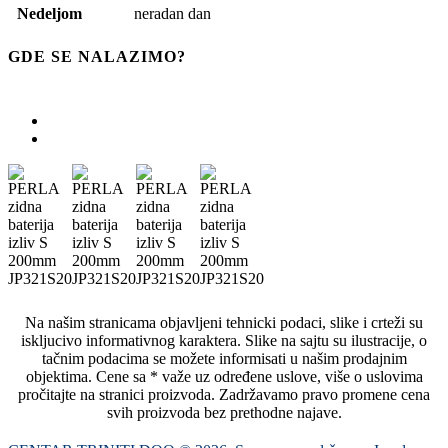
Nedeljom
neradan dan
GDE SE NALAZIMO?
Na našim stranicama objavljeni tehnicki podaci, slike i crteži su
iskljucivo informativnog karaktera. Slike na sajtu su ilustracije, o
tačnim podacima se možete informisati u našim prodajnim
objektima. Cene sa * važe uz određene uslove, više o uslovima
pročitajte na stranici proizvoda. Zadržavamo pravo promene cena
svih proizvoda bez prethodne najave.