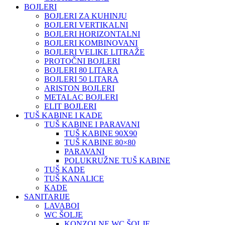
BOJLERI
BOJLERI ZA KUHINJU
BOJLERI VERTIKALNI
BOJLERI HORIZONTALNI
BOJLERI KOMBINOVANI
BOJLERI VELIKE LITRAŽE
PROTOČNI BOJLERI
BOJLERI 80 LITARA
BOJLERI 50 LITARA
ARISTON BOJLERI
METALAC BOJLERI
ELIT BOJLERI
TUŠ KABINE I KADE
TUŠ KABINE I PARAVANI
TUŠ KABINE 90X90
TUŠ KABINE 80×80
PARAVANI
POLUKRUŽNE TUŠ KABINE
TUŠ KADE
TUŠ KANALICE
KADE
SANITARIJE
LAVABOI
WC ŠOLJE
KONZOLNE WC ŠOLJE