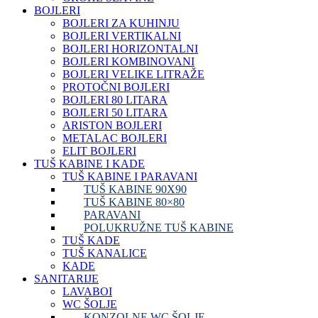
BOJLERI
BOJLERI ZA KUHINJU
BOJLERI VERTIKALNI
BOJLERI HORIZONTALNI
BOJLERI KOMBINOVANI
BOJLERI VELIKE LITRAŽE
PROTOČNI BOJLERI
BOJLERI 80 LITARA
BOJLERI 50 LITARA
ARISTON BOJLERI
METALAC BOJLERI
ELIT BOJLERI
TUŠ KABINE I KADE
TUŠ KABINE I PARAVANI
TUŠ KABINE 90X90
TUŠ KABINE 80×80
PARAVANI
POLUKRUŽNE TUŠ KABINE
TUŠ KADE
TUŠ KANALICE
KADE
SANITARIJE
LAVABOI
WC ŠOLJE
KONZOLNE WC ŠOLJE