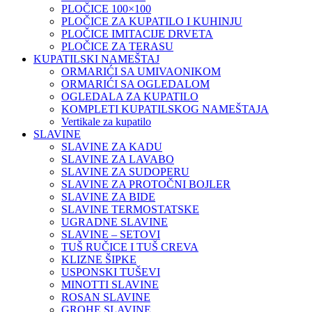
PLOČICE 100×100
PLOČICE ZA KUPATILO I KUHINJU
PLOČICE IMITACIJE DRVETA
PLOČICE ZA TERASU
KUPATILSKI NAMEŠTAJ
ORMARIĆI SA UMIVAONIKOM
ORMARIĆI SA OGLEDALOM
OGLEDALA ZA KUPATILO
KOMPLETI KUPATILSKOG NAMEŠTAJA
Vertikale za kupatilo
SLAVINE
SLAVINE ZA KADU
SLAVINE ZA LAVABO
SLAVINE ZA SUDOPERU
SLAVINE ZA PROTOČNI BOJLER
SLAVINE ZA BIDE
SLAVINE TERMOSTATSKE
UGRADNE SLAVINE
SLAVINE – SETOVI
TUŠ RUČICE I TUŠ CREVA
KLIZNE ŠIPKE
USPONSKI TUŠEVI
MINOTTI SLAVINE
ROSAN SLAVINE
GROHE SLAVINE