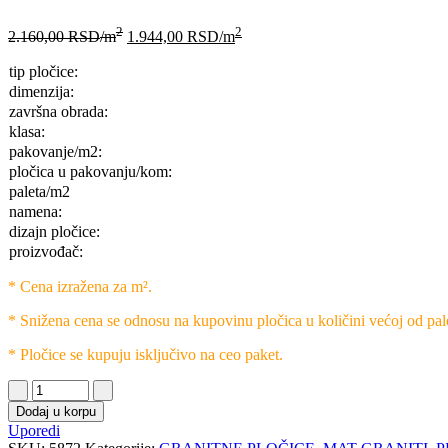
2
2
2.160,00
RSD
/m
1.944,00
RSD
/m
tip pločice:
dimenzija:
završna obrada:
klasa:
pakovanje/m2:
pločica u pakovanju/kom:
paleta/m2
namena:
dizajn pločice:
proizvođač:
* Cena izražena za m².
* Snižena cena se odnosu na kupovinu pločica u količini većoj od pal
* Pločice se kupuju isključivo na ceo paket.
Dodaj u korpu
Uporedi