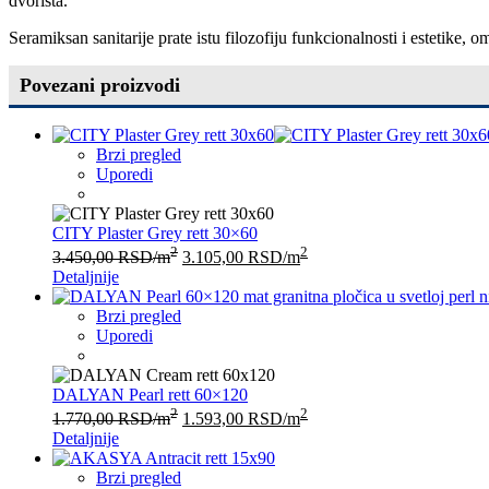
dvorišta.
Seramiksan sanitarije prate istu filozofiju funkcionalnosti i estetike
Povezani proizvodi
Brzi pregled
Uporedi
CITY Plaster Grey rett 30×60
2
2
3.450,00
RSD
/m
3.105,00
RSD
/m
Detaljnije
Brzi pregled
Uporedi
DALYAN Pearl rett 60×120
2
2
1.770,00
RSD
/m
1.593,00
RSD
/m
Detaljnije
Brzi pregled