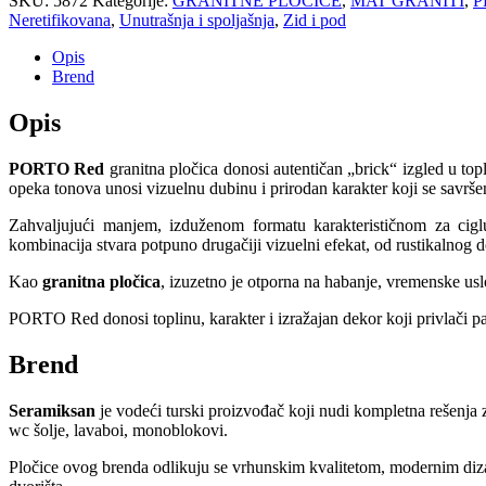
SKU:
5872
Kategorije:
GRANITNE PLOČICE
,
MAT GRANITI
,
P
Neretifikovana
,
Unutrašnja i spoljašnja
,
Zid i pod
Opis
Brend
Opis
PORTO Red
granitna pločica donosi autentičan „brick“ izgled u topl
opeka tonova unosi vizuelnu dubinu i prirodan karakter koji se savršeno 
Zahvaljujući manjem, izduženom formatu karakterističnom za cigl
kombinacija stvara potpuno drugačiji vizuelni efekat, od rustikalnog
Kao
granitna pločica
, izuzetno je otporna na habanje, vremenske uslov
PORTO Red donosi toplinu, karakter i izražajan dekor koji privlači p
Brend
Seramiksan
je vodeći turski proizvođač koji nudi kompletna rešenja 
wc šolje, lavaboi, monoblokovi.
Pločice ovog brenda odlikuju se vrhunskim kvalitetom, modernim dizajn