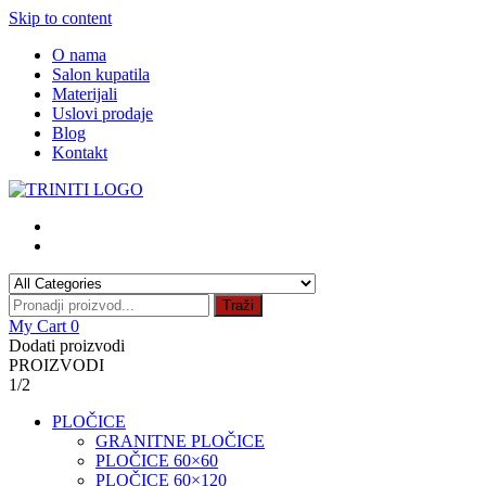
Skip to content
O nama
Salon kupatila
Materijali
Uslovi prodaje
Blog
Kontakt
Traži
My Cart
0
Dodati proizvodi
PROIZVODI
1/2
PLOČICE
GRANITNE PLOČICE
PLOČICE 60×60
PLOČICE 60×120