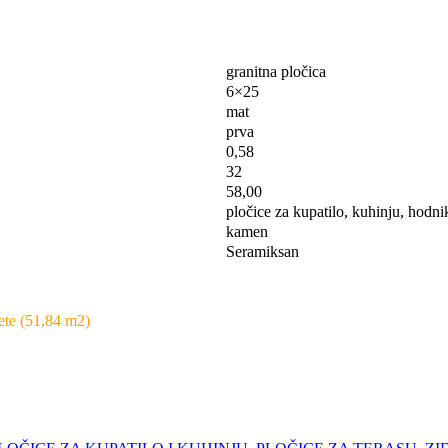
granitna pločica
6×25
mat
prva
0,58
32
58,00
pločice za kupatilo, kuhinju, hodni
kamen
Seramiksan
ete (51,84 m2)