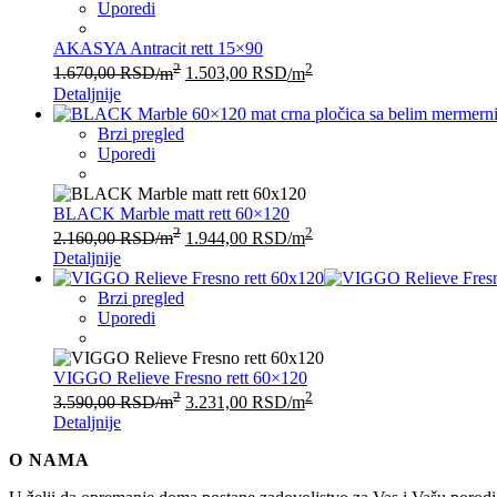
Uporedi
AKASYA Antracit rett 15×90
2
2
1.670,00
RSD
/m
1.503,00
RSD
/m
Detaljnije
Brzi pregled
Uporedi
BLACK Marble matt rett 60×120
2
2
2.160,00
RSD
/m
1.944,00
RSD
/m
Detaljnije
Brzi pregled
Uporedi
VIGGO Relieve Fresno rett 60×120
2
2
3.590,00
RSD
/m
3.231,00
RSD
/m
Detaljnije
O NAMA