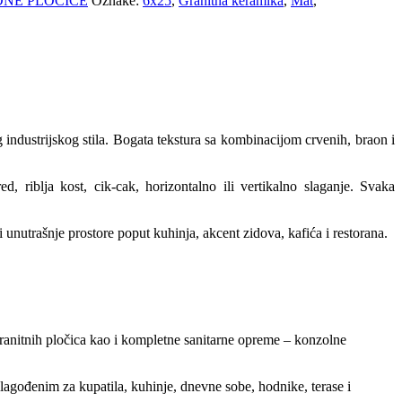
DNE PLOČICE
Oznake:
6x25
,
Granitna keramika
,
Mat
,
g industrijskog stila. Bogata tekstura sa kombinacijom crvenih, braon i
iblja kost, cik-cak, horizontalno ili vertikalno slaganje. Svaka
 i unutrašnje prostore poput kuhinja, akcent zidova, kafića i restorana.
granitnih pločica kao i kompletne sanitarne opreme – konzolne
ilagođenim za kupatila, kuhinje, dnevne sobe, hodnike, terase i