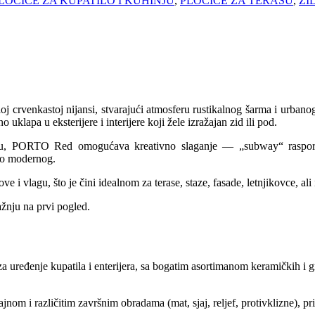
LOČICE ZA KUPATILO I KUHINJU
,
PLOČICE ZA TERASU
,
ZI
oj crvenkastoj nijansi, stvarajući atmosferu rustikalnog šarma i urbano
uklapa u eksterijere i interijere koji žele izražajan zid ili pod.
u, PORTO Red omogućava kreativno slaganje — „subway“ raspored, r
 do modernog.
e i vlagu, što je čini idealnom za terase, staze, fasade, letnjikovce, ali
ažnju na prvi pogled.
za uređenje kupatila i enterijera, sa bogatim asortimanom keramičkih i 
om i različitim završnim obradama (mat, sjaj, reljef, protivklizne), pr