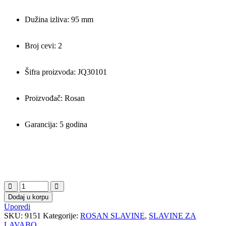
Dužina izliva: 95 mm
Broj cevi: 2
Šifra proizvoda: JQ30101
Proizvođač: Rosan
Garancija: 5 godina
Dodaj u korpu
Uporedi
SKU:
9151
Kategorije:
ROSAN SLAVINE
,
SLAVINE ZA
LAVABO