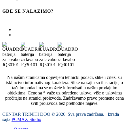
GDE SE NALAZIMO?
Na našim stranicama objavljeni tehnicki podaci, slike i crteži su
iskljucivo informativnog karaktera. Slike na sajtu su ilustracije, o
tačnim podacima se možete informisati u našim prodajnim
objektima. Cene sa * važe uz određene uslove, više o uslovima
pročitajte na stranici proizvoda. Zadržavamo pravo promene cena
svih proizvoda bez prethodne najave.
CENTAR TRINITI DOO © 2026. Sva prava zadržana. Izrada
sajta
PCMAX Studio