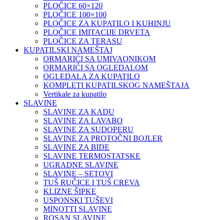
PLOČICE 60×120
PLOČICE 100×100
PLOČICE ZA KUPATILO I KUHINJU
PLOČICE IMITACIJE DRVETA
PLOČICE ZA TERASU
KUPATILSKI NAMEŠTAJ
ORMARIĆI SA UMIVAONIKOM
ORMARIĆI SA OGLEDALOM
OGLEDALA ZA KUPATILO
KOMPLETI KUPATILSKOG NAMEŠTAJA
Vertikale za kupatilo
SLAVINE
SLAVINE ZA KADU
SLAVINE ZA LAVABO
SLAVINE ZA SUDOPERU
SLAVINE ZA PROTOČNI BOJLER
SLAVINE ZA BIDE
SLAVINE TERMOSTATSKE
UGRADNE SLAVINE
SLAVINE – SETOVI
TUŠ RUČICE I TUŠ CREVA
KLIZNE ŠIPKE
USPONSKI TUŠEVI
MINOTTI SLAVINE
ROSAN SLAVINE