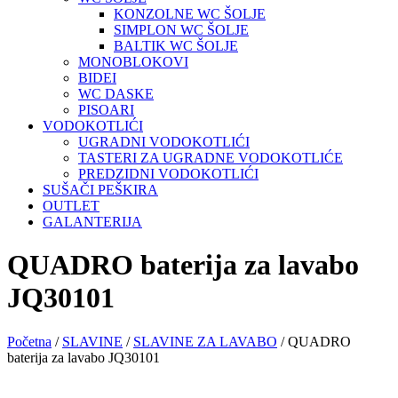
KONZOLNE WC ŠOLJE
SIMPLON WC ŠOLJE
BALTIK WC ŠOLJE
MONOBLOKOVI
BIDEI
WC DASKE
PISOARI
VODOKOTLIĆI
UGRADNI VODOKOTLIĆI
TASTERI ZA UGRADNE VODOKOTLIĆE
PREDZIDNI VODOKOTLIĆI
SUŠAČI PEŠKIRA
OUTLET
GALANTERIJA
QUADRO baterija za lavabo
JQ30101
Početna
/
SLAVINE
/
SLAVINE ZA LAVABO
/ QUADRO
baterija za lavabo JQ30101