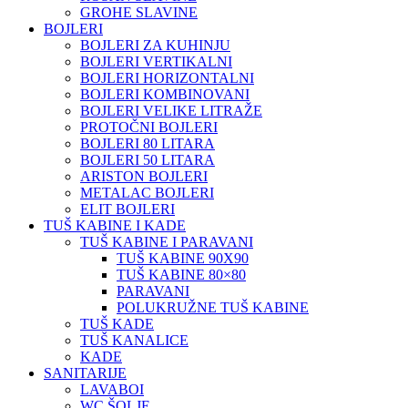
GROHE SLAVINE
BOJLERI
BOJLERI ZA KUHINJU
BOJLERI VERTIKALNI
BOJLERI HORIZONTALNI
BOJLERI KOMBINOVANI
BOJLERI VELIKE LITRAŽE
PROTOČNI BOJLERI
BOJLERI 80 LITARA
BOJLERI 50 LITARA
ARISTON BOJLERI
METALAC BOJLERI
ELIT BOJLERI
TUŠ KABINE I KADE
TUŠ KABINE I PARAVANI
TUŠ KABINE 90X90
TUŠ KABINE 80×80
PARAVANI
POLUKRUŽNE TUŠ KABINE
TUŠ KADE
TUŠ KANALICE
KADE
SANITARIJE
LAVABOI
WC ŠOLJE