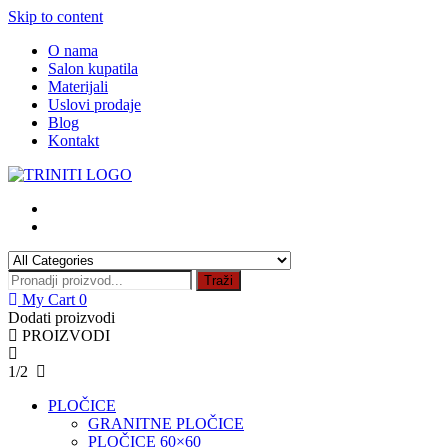
Skip to content
O nama
Salon kupatila
Materijali
Uslovi prodaje
Blog
Kontakt
Traži
My Cart
0
Dodati proizvodi
PROIZVODI
1/2
PLOČICE
GRANITNE PLOČICE
PLOČICE 60×60