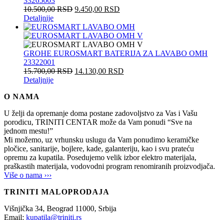
33265003
10.500,00
RSD
9.450,00
RSD
Detaljnije
GROHE EUROSMART BATERIJA ZA LAVABO OMH
23322001
15.700,00
RSD
14.130,00
RSD
Detaljnije
O NAMA
U želji da opremanje doma postane zadovoljstvo za Vas i Vašu
porodicu, TRINITI CENTAR može da Vam ponudi “Sve na
jednom mestu!”
Mi možemo, uz vrhunsku uslugu da Vam ponudimo keramičke
pločice, sanitarije, bojlere, kade, galanteriju, kao i svu prateću
opremu za kupatila. Posedujemo velik izbor elektro materijala,
praškastih materijala, vodovodni program renomiranih proizvodjača.
Više o nama ›››
TRINITI MALOPRODAJA
Višnjička 34,
Beograd
11000,
Srbija
Email:
kupatila@triniti.rs