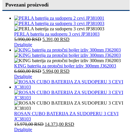
Povezani proizvodi
PERLA baterija za sudoperu 3 cevi JP381003
5.990,00
RSD
5.391,00
RSD
Detaljnije
KING baterija za protočni bojler izliv 300mm J362003
6.660,00
RSD
5.994,00
RSD
Detaljnije
ROSAN CUBO BATERIJA ZA SUDOPERU 3 CEVI
JC38103
15.970,00
RSD
14.373,00
RSD
Detaljnije