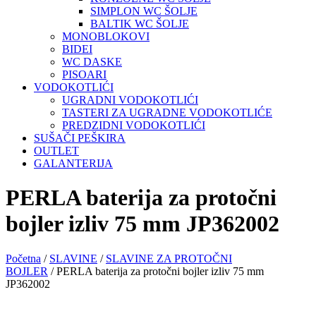
SIMPLON WC ŠOLJE
BALTIK WC ŠOLJE
MONOBLOKOVI
BIDEI
WC DASKE
PISOARI
VODOKOTLIĆI
UGRADNI VODOKOTLIĆI
TASTERI ZA UGRADNE VODOKOTLIĆE
PREDZIDNI VODOKOTLIĆI
SUŠAČI PEŠKIRA
OUTLET
GALANTERIJA
PERLA baterija za protočni
bojler izliv 75 mm JP362002
Početna
/
SLAVINE
/
SLAVINE ZA PROTOČNI
BOJLER
/ PERLA baterija za protočni bojler izliv 75 mm
JP362002