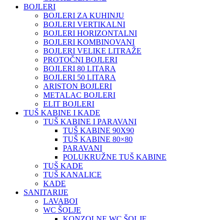
BOJLERI
BOJLERI ZA KUHINJU
BOJLERI VERTIKALNI
BOJLERI HORIZONTALNI
BOJLERI KOMBINOVANI
BOJLERI VELIKE LITRAŽE
PROTOČNI BOJLERI
BOJLERI 80 LITARA
BOJLERI 50 LITARA
ARISTON BOJLERI
METALAC BOJLERI
ELIT BOJLERI
TUŠ KABINE I KADE
TUŠ KABINE I PARAVANI
TUŠ KABINE 90X90
TUŠ KABINE 80×80
PARAVANI
POLUKRUŽNE TUŠ KABINE
TUŠ KADE
TUŠ KANALICE
KADE
SANITARIJE
LAVABOI
WC ŠOLJE
KONZOLNE WC ŠOLJE