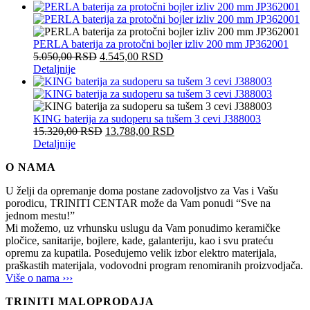
PERLA baterija za protočni bojler izliv 200 mm JP362001
5.050,00
RSD
4.545,00
RSD
Detaljnije
KING baterija za sudoperu sa tušem 3 cevi J388003
15.320,00
RSD
13.788,00
RSD
Detaljnije
O NAMA
U želji da opremanje doma postane zadovoljstvo za Vas i Vašu
porodicu, TRINITI CENTAR može da Vam ponudi “Sve na
jednom mestu!”
Mi možemo, uz vrhunsku uslugu da Vam ponudimo keramičke
pločice, sanitarije, bojlere, kade, galanteriju, kao i svu prateću
opremu za kupatila. Posedujemo velik izbor elektro materijala,
praškastih materijala, vodovodni program renomiranih proizvodjača.
Više o nama ›››
TRINITI MALOPRODAJA