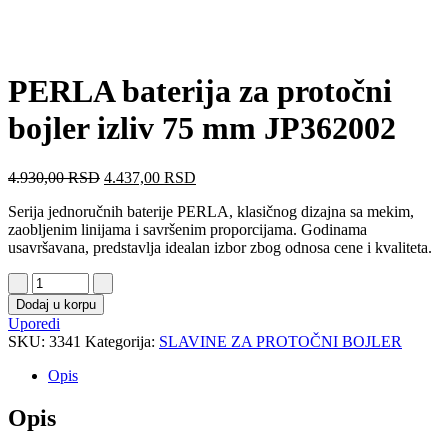
PERLA baterija za protočni
bojler izliv 75 mm JP362002
4.930,00
RSD
4.437,00
RSD
Serija jednoručnih baterije PERLA, klasičnog dizajna sa mekim,
zaobljenim linijama i savršenim proporcijama. Godinama
usavršavana, predstavlja idealan izbor zbog odnosa cene i kvaliteta.
Dodaj u korpu
Uporedi
SKU:
3341
Kategorija:
SLAVINE ZA PROTOČNI BOJLER
Opis
Opis