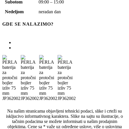
Subotom
09:00 – 15:00
Nedeljom
neradan dan
GDE SE NALAZIMO?
Na našim stranicama objavljeni tehnicki podaci, slike i crteži su
iskljucivo informativnog karaktera. Slike na sajtu su ilustracije, o
tačnim podacima se možete informisati u našim prodajnim
objektima. Cene sa * važe uz određene uslove, više o uslovima