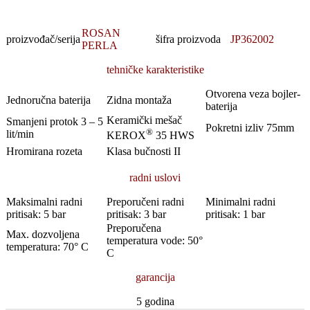
ROSAN
proizvođač/serija
šifra proizvoda
JP362002
PERLA
tehničke karakteristike
Otvorena veza bojler-
Jednoručna baterija
Zidna montaža
baterija
Keramički mešač
Smanjeni protok 3 – 5
Pokretni izliv 75mm
®
lit/min
KEROX
35 HWS
Hromirana rozeta
Klasa bučnosti II
radni uslovi
Maksimalni radni
Preporučeni radni
Minimalni radni
pritisak: 5 bar
pritisak: 3 bar
pritisak: 1 bar
Preporučena
Max. dozvoljena
temperatura vode: 50°
temperatura: 70° C
C
garancija
5 godina