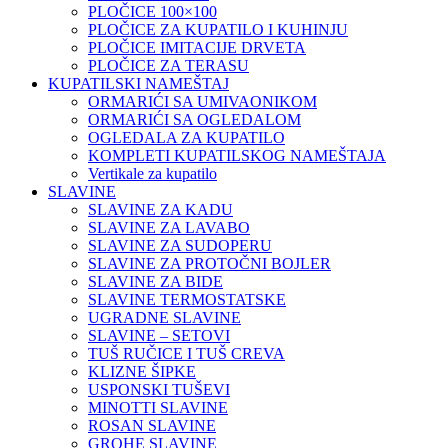
PLOČICE 100×100
PLOČICE ZA KUPATILO I KUHINJU
PLOČICE IMITACIJE DRVETA
PLOČICE ZA TERASU
KUPATILSKI NAMEŠTAJ
ORMARIĆI SA UMIVAONIKOM
ORMARIĆI SA OGLEDALOM
OGLEDALA ZA KUPATILO
KOMPLETI KUPATILSKOG NAMEŠTAJA
Vertikale za kupatilo
SLAVINE
SLAVINE ZA KADU
SLAVINE ZA LAVABO
SLAVINE ZA SUDOPERU
SLAVINE ZA PROTOČNI BOJLER
SLAVINE ZA BIDE
SLAVINE TERMOSTATSKE
UGRADNE SLAVINE
SLAVINE – SETOVI
TUŠ RUČICE I TUŠ CREVA
KLIZNE ŠIPKE
USPONSKI TUŠEVI
MINOTTI SLAVINE
ROSAN SLAVINE
GROHE SLAVINE