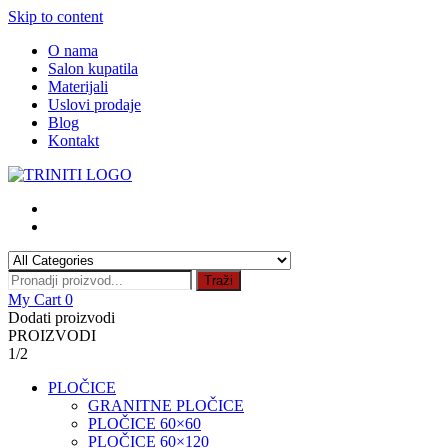
Skip to content
O nama
Salon kupatila
Materijali
Uslovi prodaje
Blog
Kontakt
Traži
My Cart
0
Dodati proizvodi
PROIZVODI
1/2
PLOČICE
GRANITNE PLOČICE
PLOČICE 60×60
PLOČICE 60×120