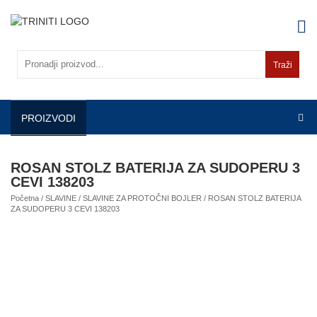
Skip
to
content
Traži
PROIZVODI
ROSAN STOLZ BATERIJA ZA SUDOPERU 3
CEVI 138203
Početna
/
SLAVINE
/
SLAVINE ZA PROTOČNI BOJLER
/ ROSAN STOLZ BATERIJA
ZA SUDOPERU 3 CEVI 138203