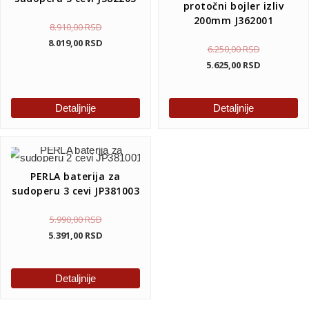
protočni bojler izliv
200mm J362001
8.910,00
RSD
8.019,00
RSD
6.250,00
RSD
5.625,00
RSD
Detaljnije
Detaljnije
PERLA baterija za
sudoperu 3 cevi JP381003
5.990,00
RSD
5.391,00
RSD
Detaljnije