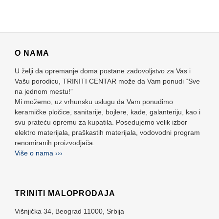
O NAMA
U želji da opremanje doma postane zadovoljstvo za Vas i
Vašu porodicu, TRINITI CENTAR može da Vam ponudi “Sve
na jednom mestu!”
Mi možemo, uz vrhunsku uslugu da Vam ponudimo
keramičke pločice, sanitarije, bojlere, kade, galanteriju, kao i
svu prateću opremu za kupatila. Posedujemo velik izbor
elektro materijala, praškastih materijala, vodovodni program
renomiranih proizvodjača.
Više o nama ›››
TRINITI MALOPRODAJA
Višnjička 34,
Beograd
11000,
Srbija