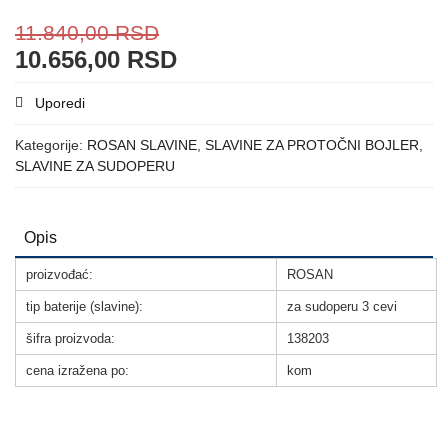
11.840,00
RSD
10.656,00
RSD
Uporedi
Kategorije:
ROSAN SLAVINE
,
SLAVINE ZA PROTOČNI BOJLER
,
SLAVINE ZA SUDOPERU
Opis
proizvođać:
ROSAN
tip baterije (slavine):
za sudoperu 3 cevi
šifra proizvoda:
138203
cena izražena po:
kom