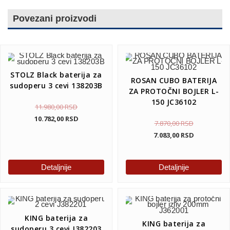
Povezani proizvodi
STOLZ Black baterija za
ROSAN CUBO BATERIJA
sudoperu 3 cevi 138203B
ZA PROTOČNI BOJLER L-
150 JC36102
11.980,00
RSD
10.782,00
RSD
7.870,00
RSD
7.083,00
RSD
Detaljnije
Detaljnije
KING baterija za
KING baterija za
sudoperu 3 cevi J382203