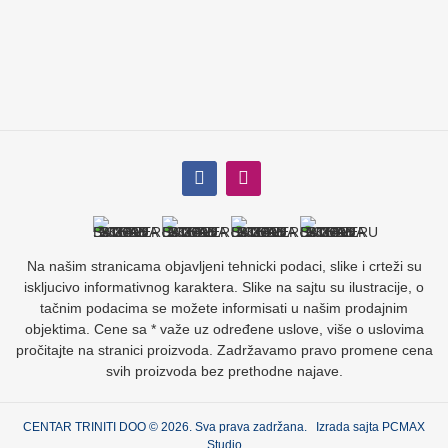
Na našim stranicama objavljeni tehnicki podaci, slike i crteži su
iskljucivo informativnog karaktera. Slike na sajtu su ilustracije, o
tačnim podacima se možete informisati u našim prodajnim
objektima. Cene sa * važe uz određene uslove, više o uslovima
pročitajte na stranici proizvoda. Zadržavamo pravo promene cena
svih proizvoda bez prethodne najave.
CENTAR TRINITI DOO © 2026. Sva prava zadržana. Izrada sajta
PCMAX
Studio