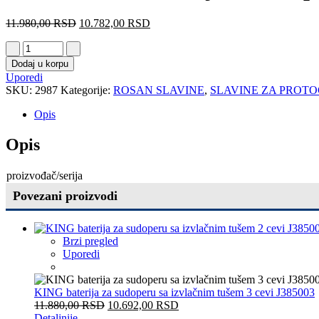
11.980,00
RSD
10.782,00
RSD
Dodaj u korpu
Uporedi
SKU:
2987
Kategorije:
ROSAN SLAVINE
,
SLAVINE ZA PROTO
Opis
Opis
proizvođač/serija
Povezani proizvodi
Brzi pregled
Uporedi
KING baterija za sudoperu sa izvlačnim tušem 3 cevi J385003
11.880,00
RSD
10.692,00
RSD
Detaljnije