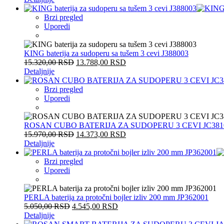
Brzi pregled
Uporedi
KING baterija za sudoperu sa tušem 3 cevi J388003
15.320,00
RSD
13.788,00
RSD
Detaljnije
Brzi pregled
Uporedi
ROSAN CUBO BATERIJA ZA SUDOPERU 3 CEVI JC381
15.970,00
RSD
14.373,00
RSD
Detaljnije
Brzi pregled
Uporedi
PERLA baterija za protočni bojler izliv 200 mm JP362001
5.050,00
RSD
4.545,00
RSD
Detaljnije