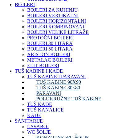
BOJLERI
BOJLERI ZA KUHINJU
BOJLERI VERTIKALNI
BOJLERI HORIZONTALNI
BOJLERI KOMBINOVANI
BOJLERI VELIKE LITRAŽE
PROTOČNI BOJLERI
BOJLERI 80 LITARA
BOJLERI 50 LITARA
ARISTON BOJLERI
METALAC BOJLERI
ELIT BOJLERI
TUŠ KABINE I KADE
TUŠ KABINE I PARAVANI
TUŠ KABINE 90X90
TUŠ KABINE 80×80
PARAVANI
POLUKRUŽNE TUŠ KABINE
TUŠ KADE
TUŠ KANALICE
KADE
SANITARIJE
LAVABOI
WC ŠOLJE
KONZOLNE WC ŠOLJE