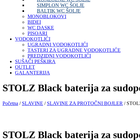
SIMPLON WC ŠOLJE
BALTIK WC ŠOLJE
MONOBLOKOVI
BIDEI
WC DASKE
PISOARI
VODOKOTLIĆI
UGRADNI VODOKOTLIĆI
TASTERI ZA UGRADNE VODOKOTLIĆE
PREDZIDNI VODOKOTLIĆI
SUŠAČI PEŠKIRA
OUTLET
GALANTERIJA
STOLZ Black baterija za sudop
Početna
/
SLAVINE
/
SLAVINE ZA PROTOČNI BOJLER
/ STOLZ
STOLZ Black baterija za sudop