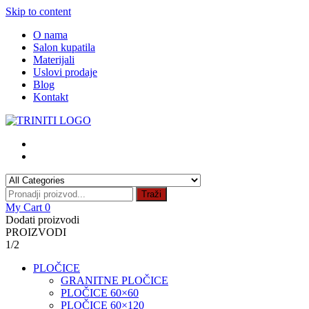
Skip to content
O nama
Salon kupatila
Materijali
Uslovi prodaje
Blog
Kontakt
Traži
My Cart
0
Dodati proizvodi
PROIZVODI
1/2
PLOČICE
GRANITNE PLOČICE
PLOČICE 60×60
PLOČICE 60×120