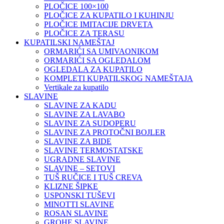
PLOČICE 100×100
PLOČICE ZA KUPATILO I KUHINJU
PLOČICE IMITACIJE DRVETA
PLOČICE ZA TERASU
KUPATILSKI NAMEŠTAJ
ORMARIĆI SA UMIVAONIKOM
ORMARIĆI SA OGLEDALOM
OGLEDALA ZA KUPATILO
KOMPLETI KUPATILSKOG NAMEŠTAJA
Vertikale za kupatilo
SLAVINE
SLAVINE ZA KADU
SLAVINE ZA LAVABO
SLAVINE ZA SUDOPERU
SLAVINE ZA PROTOČNI BOJLER
SLAVINE ZA BIDE
SLAVINE TERMOSTATSKE
UGRADNE SLAVINE
SLAVINE – SETOVI
TUŠ RUČICE I TUŠ CREVA
KLIZNE ŠIPKE
USPONSKI TUŠEVI
MINOTTI SLAVINE
ROSAN SLAVINE
GROHE SLAVINE