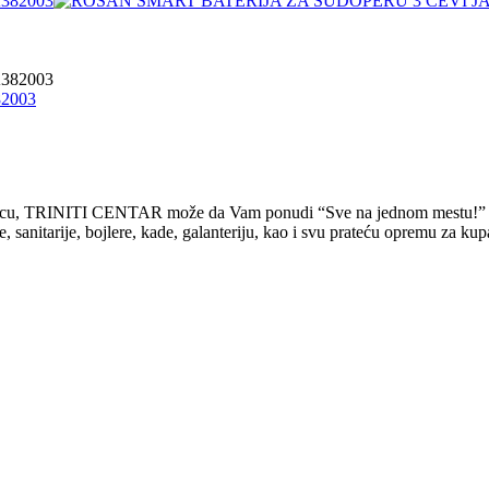
2003
rodicu, TRINITI CENTAR može da Vam ponudi “Sve na jednom mestu!”
tarije, bojlere, kade, galanteriju, kao i svu prateću opremu za kupati