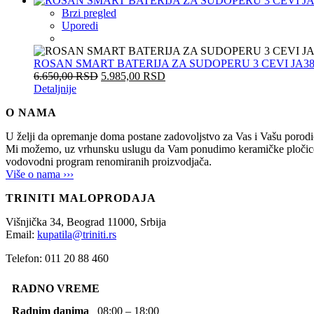
Brzi pregled
Uporedi
ROSAN SMART BATERIJA ZA SUDOPERU 3 CEVI JA38
6.650,00
RSD
5.985,00
RSD
Detaljnije
O NAMA
U želji da opremanje doma postane zadovoljstvo za Vas i Vašu po
Mi možemo, uz vrhunsku uslugu da Vam ponudimo keramičke pločice, sani
vodovodni program renomiranih proizvodjača.
Više o nama ›››
TRINITI MALOPRODAJA
Višnjička 34,
Beograd
11000,
Srbija
Email:
kupatila@triniti.rs
Telefon: 011 20 88 460
RADNO VREME
Radnim danima
08:00 – 18:00