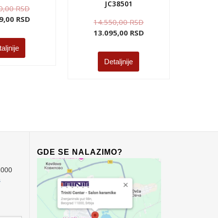
JC38501
0,00
RSD
9,00
RSD
14.550,00
RSD
13.095,00
RSD
aljnije
Detaljnije
GDE SE NALAZIMO?
1000
s