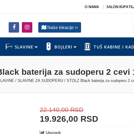
O NAMA
SALON KUPATIL
Naše lokacije ››
SLAVINE
BOJLERI
TUŠ KABINE I KA
lack baterija za sudoperu 2 cevi
LAVINE
/
SLAVINE ZA SUDOPERU
/ STOLZ Black baterija za sudoperu 2 c
22.140,00
RSD
19.926,00
RSD
Uporedi