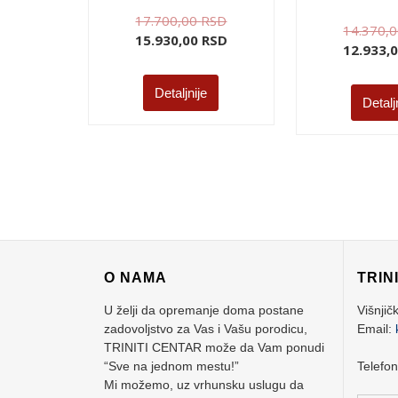
17.700,00
RSD
14.370,
15.930,00
RSD
12.933,
Detaljnije
Detalj
O NAMA
TRIN
U želji da opremanje doma postane
Višnjič
zadovoljstvo za Vas i Vašu porodicu,
Email:
TRINITI CENTAR može da Vam ponudi
“Sve na jednom mestu!”
Telefo
Mi možemo, uz vrhunsku uslugu da