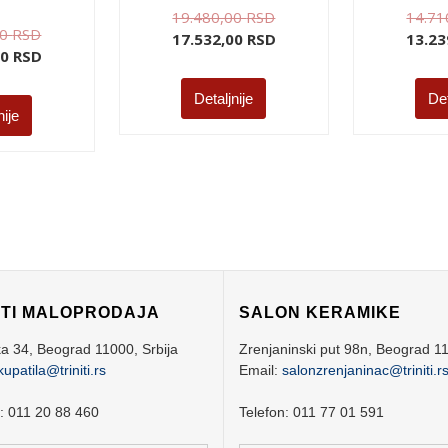
19.480,00
RSD
14.71
00
RSD
17.532,00
RSD
13.23
00
RSD
Detaljnije
Det
nije
ITI MALOPRODAJA
SALON KERAMIKE
ka 34,
Beograd
11000,
Srbija
Zrenjaninski put 98n,
Beograd
1
kupatila@triniti.rs
Email:
salonzrenjaninac@triniti.r
n: 011 20 88 460
Telefon: 011 77 01 591