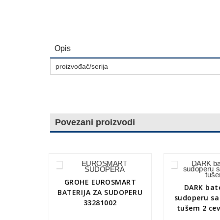
Opis
proizvođač/serija
Povezani proizvodi
GROHE EUROSMART
DARK bate
BATERIJA ZA SUDOPERU
sudoperu sa
33281002
tušem 2 cev