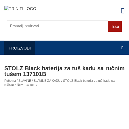
Skip
to
content
Traži
PROIZVODI
STOLZ Black baterija za tuš kadu sa ručnim
tušem 137101B
Početna
/
SLAVINE
/
SLAVINE ZA KADU
/ STOLZ Black baterija za tuš kadu sa
ručnim tušem 137101B