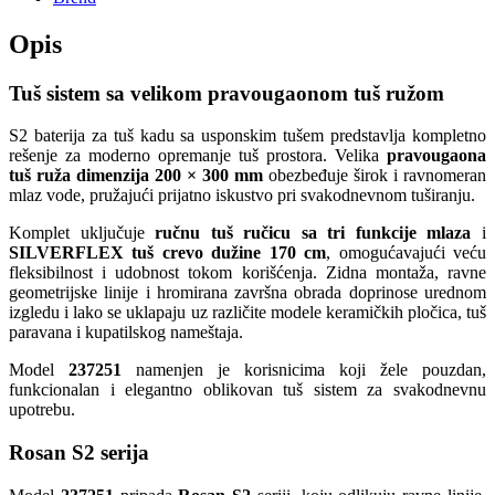
Opis
Tuš sistem sa velikom pravougaonom tuš ružom
S2 baterija za tuš kadu sa usponskim tušem predstavlja kompletno
rešenje za moderno opremanje tuš prostora. Velika
pravougaona
tuš ruža dimenzija 200 × 300 mm
obezbeđuje širok i ravnomeran
mlaz vode, pružajući prijatno iskustvo pri svakodnevnom tuširanju.
Komplet uključuje
ručnu tuš ručicu sa tri funkcije mlaza
i
SILVERFLEX tuš crevo dužine 170 cm
, omogućavajući veću
fleksibilnost i udobnost tokom korišćenja. Zidna montaža, ravne
geometrijske linije i hromirana završna obrada doprinose urednom
izgledu i lako se uklapaju uz različite modele keramičkih pločica, tuš
paravana i kupatilskog nameštaja.
Model
237251
namenjen je korisnicima koji žele pouzdan,
funkcionalan i elegantno oblikovan tuš sistem za svakodnevnu
upotrebu.
Rosan S2 serija