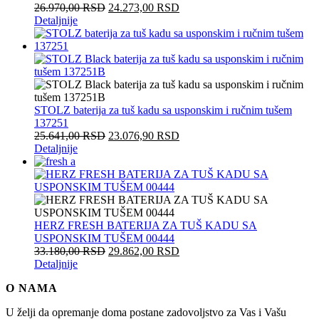
26.970,00
RSD
24.273,00
RSD
Detaljnije
STOLZ baterija za tuš kadu sa usponskim i ručnim tušem
137251
25.641,00
RSD
23.076,90
RSD
Detaljnije
HERZ FRESH BATERIJA ZA TUŠ KADU SA
USPONSKIM TUŠEM 00444
33.180,00
RSD
29.862,00
RSD
Detaljnije
O NAMA
U želji da opremanje doma postane zadovoljstvo za Vas i Vašu