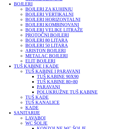
BOJLERI
BOJLERI ZA KUHINJU
BOJLERI VERTIKALNI
BOJLERI HORIZONTALNI
BOJLERI KOMBINOVANI
BOJLERI VELIKE LITRAŽE
PROTOČNI BOJLERI
BOJLERI 80 LITARA
BOJLERI 50 LITARA
ARISTON BOJLERI
METALAC BOJLERI
ELIT BOJLERI
TUŠ KABINE I KADE
TUŠ KABINE I PARAVANI
TUŠ KABINE 90X90
TUŠ KABINE 80×80
PARAVANI
POLUKRUŽNE TUŠ KABINE
TUŠ KADE
TUŠ KANALICE
KADE
SANITARIJE
LAVABOI
WC ŠOLJE
KONZOLNE WC ŠOLJE