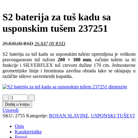
S2 baterija za tuš kadu sa
usponskim tušem 237251
29.830,00
RSD
26.847,00
RSD
S2 baterija za tuš kadu sa usponskim tušem opremljena je velikom
pravougaonom tuš ružom
200 × 300 mm
, ručnim tušem sa tri
funkcije i SILVERFLEX tuš crevom dužine 170 cm. Jednostavne
geometrijske linije i hromirana završna obrada lako se uklapaju u
različite stilove savremenih kupatila.
Dodaj u korpu
Uporedi
SKU:
2755
Kategorije:
ROSAN SLAVINE
,
USPONSKI TUŠEVI
Opis
Karakteristike
Brend