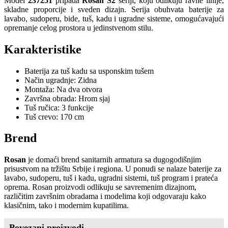
Model
237251
pripada
Rosan S2
seriji, koju odlikuju ravne linije,
skladne proporcije i sveden dizajn. Serija obuhvata baterije za
lavabo, sudoperu, bide, tuš, kadu i ugradne sisteme, omogućavajući
opremanje celog prostora u jedinstvenom stilu.
Karakteristike
Baterija za tuš kadu sa usponskim tušem
Način ugradnje: Zidna
Montaža: Na dva otvora
Završna obrada: Hrom sjaj
Tuš ručica: 3 funkcije
Tuš crevo: 170 cm
Brend
Rosan
je domaći brend sanitarnih armatura sa dugogodišnjim
prisustvom na tržištu Srbije i regiona. U ponudi se nalaze baterije za
lavabo, sudoperu, tuš i kadu, ugradni sistemi, tuš program i prateća
oprema. Rosan proizvodi odlikuju se savremenim dizajnom,
različitim završnim obradama i modelima koji odgovaraju kako
klasičnim, tako i modernim kupatilima.
Povezani proizvodi