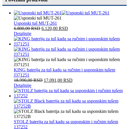
Usponski tuš MUT-261
6.800,00
RSD
6.120,00
RSD
Detaljnije
KING baterija za tuš kadu sa ručnim i usponskim tušem
J371251
18.990,00
RSD
17.091,00
RSD
Detaljnije
STOLZ baterija za tuš kadu sa usponskim i ručnim tušem
137252