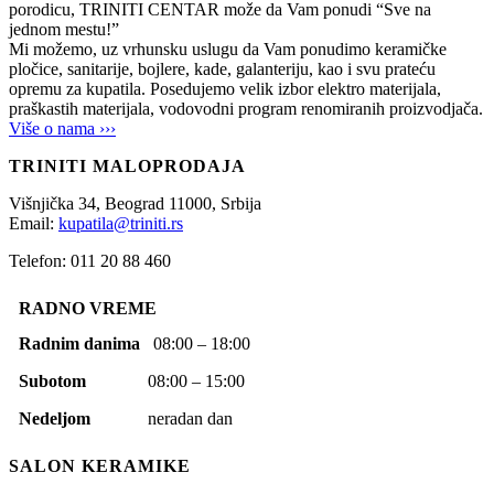
porodicu, TRINITI CENTAR može da Vam ponudi “Sve na
jednom mestu!”
Mi možemo, uz vrhunsku uslugu da Vam ponudimo keramičke
pločice, sanitarije, bojlere, kade, galanteriju, kao i svu prateću
opremu za kupatila. Posedujemo velik izbor elektro materijala,
praškastih materijala, vodovodni program renomiranih proizvodjača.
Više o nama ›››
TRINITI MALOPRODAJA
Višnjička 34,
Beograd
11000,
Srbija
Email:
kupatila@triniti.rs
Telefon: 011 20 88 460
RADNO VREME
Radnim danima
08:00 – 18:00
Subotom
08:00 – 15:00
Nedeljom
neradan dan
SALON KERAMIKE