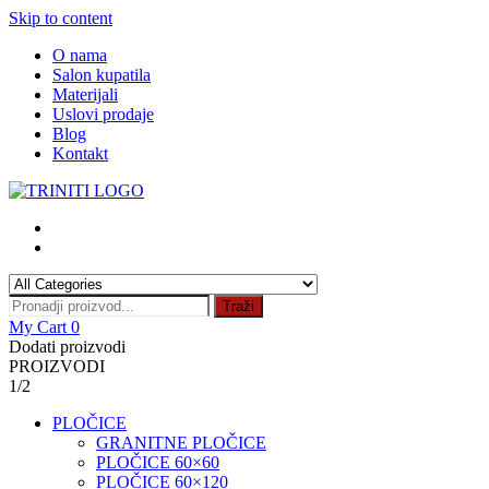
Skip to content
O nama
Salon kupatila
Materijali
Uslovi prodaje
Blog
Kontakt
Traži
My Cart
0
Dodati proizvodi
PROIZVODI
1/2
PLOČICE
GRANITNE PLOČICE
PLOČICE 60×60
PLOČICE 60×120