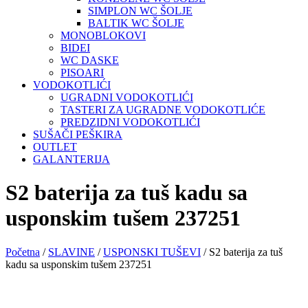
SIMPLON WC ŠOLJE
BALTIK WC ŠOLJE
MONOBLOKOVI
BIDEI
WC DASKE
PISOARI
VODOKOTLIĆI
UGRADNI VODOKOTLIĆI
TASTERI ZA UGRADNE VODOKOTLIĆE
PREDZIDNI VODOKOTLIĆI
SUŠAČI PEŠKIRA
OUTLET
GALANTERIJA
S2 baterija za tuš kadu sa
usponskim tušem 237251
Početna
/
SLAVINE
/
USPONSKI TUŠEVI
/ S2 baterija za tuš
kadu sa usponskim tušem 237251