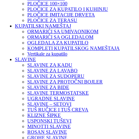
PLOČICE 100×100
PLOČICE ZA KUPATILO I KUHINJU
PLOČICE IMITACIJE DRVETA
PLOČICE ZA TERASU
KUPATILSKI NAMEŠTAJ
ORMARIĆI SA UMIVAONIKOM
ORMARIĆI SA OGLEDALOM
OGLEDALA ZA KUPATILO
KOMPLETI KUPATILSKOG NAMEŠTAJA
Vertikale za kupatilo
SLAVINE
SLAVINE ZA KADU
SLAVINE ZA LAVABO
SLAVINE ZA SUDOPERU
SLAVINE ZA PROTOČNI BOJLER
SLAVINE ZA BIDE
SLAVINE TERMOSTATSKE
UGRADNE SLAVINE
SLAVINE – SETOVI
TUŠ RUČICE I TUŠ CREVA
KLIZNE ŠIPKE
USPONSKI TUŠEVI
MINOTTI SLAVINE
ROSAN SLAVINE
GROHE SLAVINE