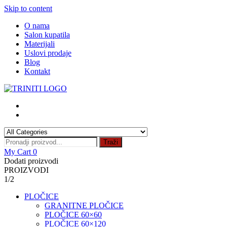
Skip to content
O nama
Salon kupatila
Materijali
Uslovi prodaje
Blog
Kontakt
Traži
My Cart
0
Dodati proizvodi
PROIZVODI
1/2
PLOČICE
GRANITNE PLOČICE
PLOČICE 60×60
PLOČICE 60×120