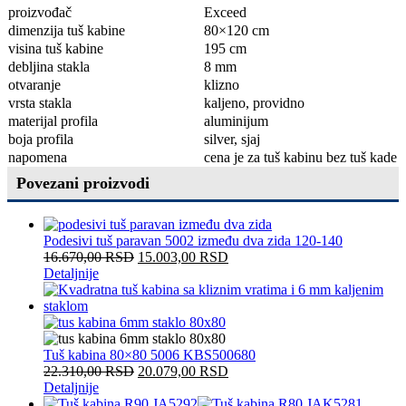
proizvođač
Exceed
dimenzija tuš kabine
80×120 cm
visina tuš kabine
195 cm
debljina stakla
8 mm
otvaranje
klizno
vrsta stakla
kaljeno, providno
materijal profila
aluminijum
boja profila
silver, sjaj
napomena
cena je za tuš kabinu bez tuš kade
Povezani proizvodi
Podesivi tuš paravan 5002 između dva zida 120-140
16.670,00
RSD
15.003,00
RSD
Detaljnije
Tuš kabina 80×80 5006 KBS500680
22.310,00
RSD
20.079,00
RSD
Detaljnije