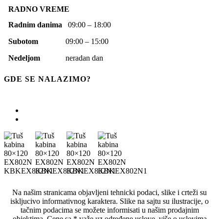
RADNO VREME
Radnim danima
09:00 – 18:00
Subotom
09:00 – 15:00
Nedeljom
neradan dan
GDE SE NALAZIMO?
Na našim stranicama objavljeni tehnicki podaci, slike i crteži su
iskljucivo informativnog karaktera. Slike na sajtu su ilustracije, o
tačnim podacima se možete informisati u našim prodajnim
objektima. Cene sa * važe uz određene uslove, više o uslovima