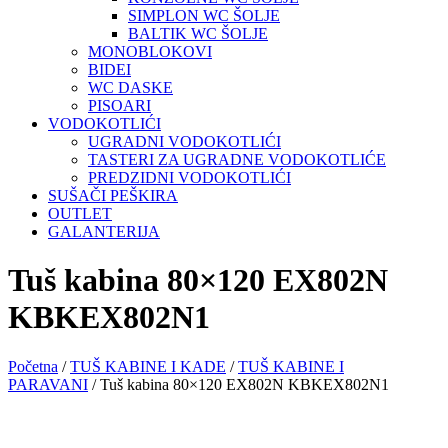
SIMPLON WC ŠOLJE
BALTIK WC ŠOLJE
MONOBLOKOVI
BIDEI
WC DASKE
PISOARI
VODOKOTLIĆI
UGRADNI VODOKOTLIĆI
TASTERI ZA UGRADNE VODOKOTLIĆE
PREDZIDNI VODOKOTLIĆI
SUŠAČI PEŠKIRA
OUTLET
GALANTERIJA
Tuš kabina 80×120 EX802N
KBKEX802N1
Početna
/
TUŠ KABINE I KADE
/
TUŠ KABINE I
PARAVANI
/ Tuš kabina 80×120 EX802N KBKEX802N1