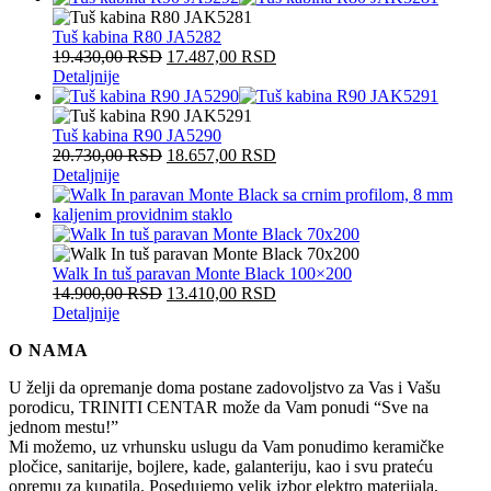
Tuš kabina R80 JA5282
19.430,00
RSD
17.487,00
RSD
Detaljnije
Tuš kabina R90 JA5290
20.730,00
RSD
18.657,00
RSD
Detaljnije
Walk In tuš paravan Monte Black 100×200
14.900,00
RSD
13.410,00
RSD
Detaljnije
O NAMA
U želji da opremanje doma postane zadovoljstvo za Vas i Vašu
porodicu, TRINITI CENTAR može da Vam ponudi “Sve na
jednom mestu!”
Mi možemo, uz vrhunsku uslugu da Vam ponudimo keramičke
pločice, sanitarije, bojlere, kade, galanteriju, kao i svu prateću
opremu za kupatila. Posedujemo velik izbor elektro materijala,