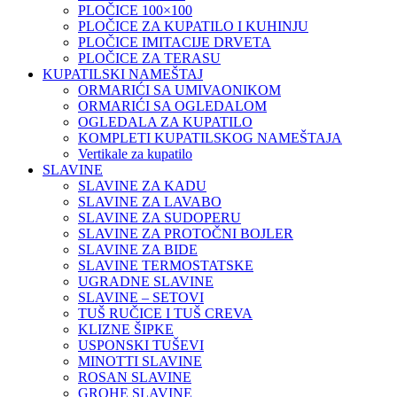
PLOČICE 100×100
PLOČICE ZA KUPATILO I KUHINJU
PLOČICE IMITACIJE DRVETA
PLOČICE ZA TERASU
KUPATILSKI NAMEŠTAJ
ORMARIĆI SA UMIVAONIKOM
ORMARIĆI SA OGLEDALOM
OGLEDALA ZA KUPATILO
KOMPLETI KUPATILSKOG NAMEŠTAJA
Vertikale za kupatilo
SLAVINE
SLAVINE ZA KADU
SLAVINE ZA LAVABO
SLAVINE ZA SUDOPERU
SLAVINE ZA PROTOČNI BOJLER
SLAVINE ZA BIDE
SLAVINE TERMOSTATSKE
UGRADNE SLAVINE
SLAVINE – SETOVI
TUŠ RUČICE I TUŠ CREVA
KLIZNE ŠIPKE
USPONSKI TUŠEVI
MINOTTI SLAVINE
ROSAN SLAVINE
GROHE SLAVINE