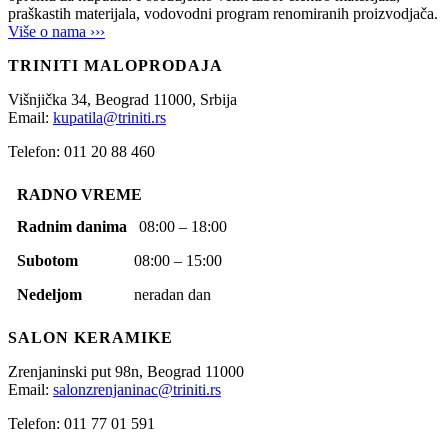
praškastih materijala, vodovodni program renomiranih proizvodjača.
Više o nama ›››
TRINITI MALOPRODAJA
Višnjička 34,
Beograd
11000,
Srbija
Email:
kupatila@triniti.rs
Telefon: 011 20 88 460
RADNO VREME
Radnim danima
08:00 – 18:00
Subotom
08:00 – 15:00
Nedeljom
neradan dan
SALON KERAMIKE
Zrenjaninski put 98n,
Beograd
11000
Email:
salonzrenjaninac@triniti.rs
Telefon: 011 77 01 591