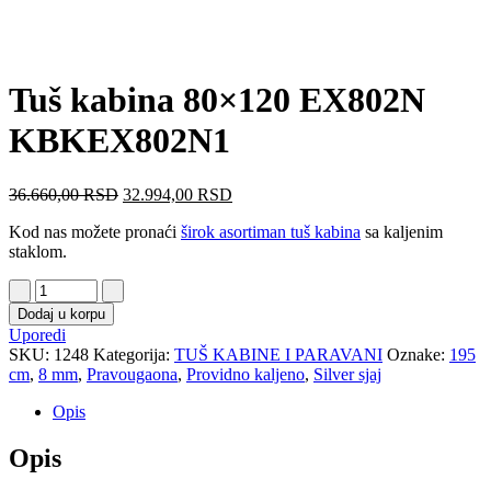
Tuš kabina 80×120 EX802N
KBKEX802N1
36.660,00
RSD
32.994,00
RSD
Kod nas možete pronaći
širok asortiman tuš kabina
sa kaljenim
staklom.
Dodaj u korpu
Uporedi
SKU:
1248
Kategorija:
TUŠ KABINE I PARAVANI
Oznake:
195
cm
,
8 mm
,
Pravougaona
,
Providno kaljeno
,
Silver sjaj
Opis
Opis