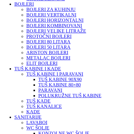
BOJLERI
BOJLERI ZA KUHINJU
BOJLERI VERTIKALNI
BOJLERI HORIZONTALNI
BOJLERI KOMBINOVANI
BOJLERI VELIKE LITRAŽE
PROTOČNI BOJLERI
BOJLERI 80 LITARA
BOJLERI 50 LITARA
ARISTON BOJLERI
METALAC BOJLERI
ELIT BOJLERI
TUŠ KABINE I KADE
TUŠ KABINE I PARAVANI
TUŠ KABINE 90X90
TUŠ KABINE 80×80
PARAVANI
POLUKRUŽNE TUŠ KABINE
TUŠ KADE
TUŠ KANALICE
KADE
SANITARIJE
LAVABOI
WC ŠOLJE
KONZOLNE WC ŠOLJE