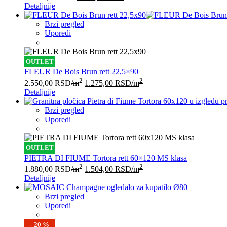
Detaljnije
Brzi pregled
Uporedi
OUTLET
FLEUR De Bois Brun rett 22,5×90
2
2
2.550,00
RSD
/m
1.275,00
RSD
/m
Detaljnije
Brzi pregled
Uporedi
OUTLET
PIETRA DI FIUME Tortora rett 60×120 MS klasa
2
2
1.880,00
RSD
/m
1.504,00
RSD
/m
Detaljnije
Brzi pregled
Uporedi
- 20 %