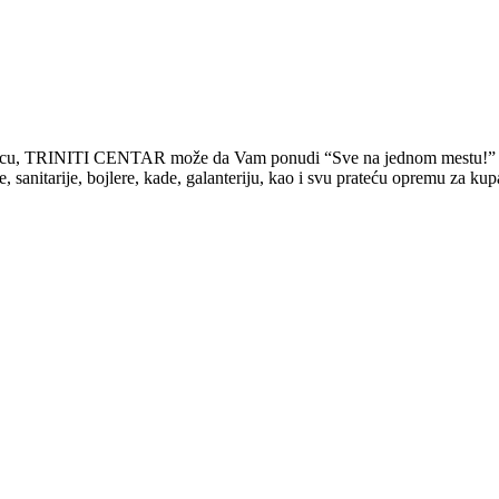
rodicu, TRINITI CENTAR može da Vam ponudi “Sve na jednom mestu!”
tarije, bojlere, kade, galanteriju, kao i svu prateću opremu za kupati