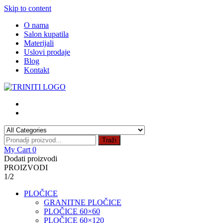
Skip to content
O nama
Salon kupatila
Materijali
Uslovi prodaje
Blog
Kontakt
Traži
My Cart
0
Dodati proizvodi
PROIZVODI
1/2
PLOČICE
GRANITNE PLOČICE
PLOČICE 60×60
PLOČICE 60×120