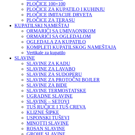
PLOČICE 100×100
PLOČICE ZA KUPATILO I KUHINJU
PLOČICE IMITACIJE DRVETA
PLOČICE ZA TERASU
KUPATILSKI NAMEŠTAJ
ORMARIĆI SA UMIVAONIKOM
ORMARIĆI SA OGLEDALOM
OGLEDALA ZA KUPATILO
KOMPLETI KUPATILSKOG NAMEŠTAJA
Vertikale za kupatilo
SLAVINE
SLAVINE ZA KADU
SLAVINE ZA LAVABO
SLAVINE ZA SUDOPERU
SLAVINE ZA PROTOČNI BOJLER
SLAVINE ZA BIDE
SLAVINE TERMOSTATSKE
UGRADNE SLAVINE
SLAVINE – SETOVI
TUŠ RUČICE I TUŠ CREVA
KLIZNE ŠIPKE
USPONSKI TUŠEVI
MINOTTI SLAVINE
ROSAN SLAVINE
GROHE SLAVINE