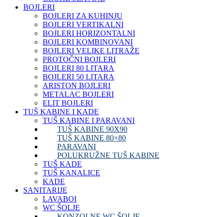
BOJLERI
BOJLERI ZA KUHINJU
BOJLERI VERTIKALNI
BOJLERI HORIZONTALNI
BOJLERI KOMBINOVANI
BOJLERI VELIKE LITRAŽE
PROTOČNI BOJLERI
BOJLERI 80 LITARA
BOJLERI 50 LITARA
ARISTON BOJLERI
METALAC BOJLERI
ELIT BOJLERI
TUŠ KABINE I KADE
TUŠ KABINE I PARAVANI
TUŠ KABINE 90X90
TUŠ KABINE 80×80
PARAVANI
POLUKRUŽNE TUŠ KABINE
TUŠ KADE
TUŠ KANALICE
KADE
SANITARIJE
LAVABOI
WC ŠOLJE
KONZOLNE WC ŠOLJE