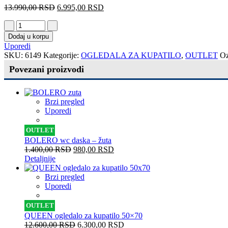
13.990,00
RSD
6.995,00
RSD
Dodaj u korpu
Uporedi
SKU:
6149
Kategorije:
OGLEDALA ZA KUPATILO
,
OUTLET
O
Povezani proizvodi
Brzi pregled
Uporedi
OUTLET
BOLERO wc daska – žuta
1.400,00
RSD
980,00
RSD
Detaljnije
Brzi pregled
Uporedi
OUTLET
QUEEN ogledalo za kupatilo 50×70
12.600,00
RSD
6.300,00
RSD