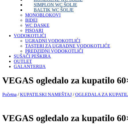
SIMPLON WC ŠOLJE
BALTIK WC ŠOLJE
MONOBLOKOVI
BIDEI
WC DASKE
PISOARI
VODOKOTLIĆI
UGRADNI VODOKOTLIĆI
TASTERI ZA UGRADNE VODOKOTLIĆE
PREDZIDNI VODOKOTLIĆI
SUŠAČI PEŠKIRA
OUTLET
GALANTERIJA
VEGAS ogledalo za kupatilo 60
Početna
/
KUPATILSKI NAMEŠTAJ
/
OGLEDALA ZA KUPATI
VEGAS ogledalo za kupatilo 60