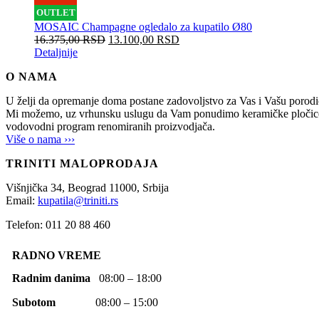
OUTLET
MOSAIC Champagne ogledalo za kupatilo Ø80
16.375,00
RSD
13.100,00
RSD
Detaljnije
O NAMA
U želji da opremanje doma postane zadovoljstvo za Vas i Vašu po
Mi možemo, uz vrhunsku uslugu da Vam ponudimo keramičke pločice, sani
vodovodni program renomiranih proizvodjača.
Više o nama ›››
TRINITI MALOPRODAJA
Višnjička 34,
Beograd
11000,
Srbija
Email:
kupatila@triniti.rs
Telefon: 011 20 88 460
RADNO VREME
Radnim danima
08:00 – 18:00
Subotom
08:00 – 15:00