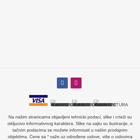
Na našim stranicama objavljeni tehnicki podaci, slike i crteži su
iskljucivo informativnog karaktera. Slike na sajtu su ilustracije, o
tačnim podacima se možete informisati u našim prodajnim
objektima. Cene sa * važe uz određene uslove, više o uslovima