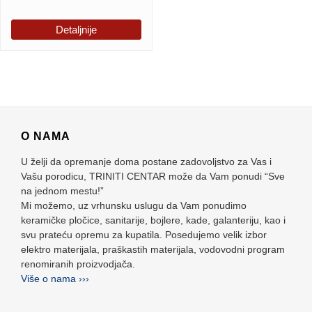
Detaljnije
O NAMA
U želji da opremanje doma postane zadovoljstvo za Vas i
Vašu porodicu, TRINITI CENTAR može da Vam ponudi “Sve
na jednom mestu!”
Mi možemo, uz vrhunsku uslugu da Vam ponudimo
keramičke pločice, sanitarije, bojlere, kade, galanteriju, kao i
svu prateću opremu za kupatila. Posedujemo velik izbor
elektro materijala, praškastih materijala, vodovodni program
renomiranih proizvodjača.
Više o nama ›››