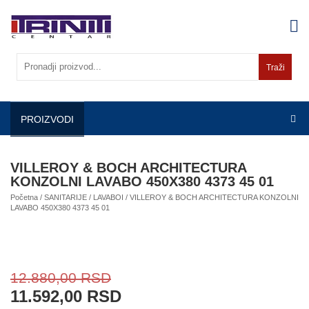
Skip
to
content
Traži
PROIZVODI
VILLEROY & BOCH ARCHITECTURA
KONZOLNI LAVABO 450X380 4373 45 01
Početna
/
SANITARIJE
/
LAVABOI
/ VILLEROY & BOCH ARCHITECTURA KONZOLNI
LAVABO 450X380 4373 45 01
12.880,00
RSD
11.592,00
RSD