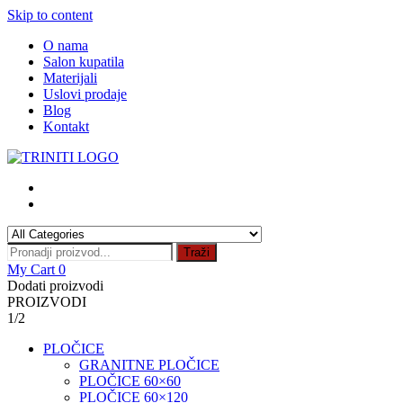
Skip to content
O nama
Salon kupatila
Materijali
Uslovi prodaje
Blog
Kontakt
Traži
My Cart
0
Dodati proizvodi
PROIZVODI
1/2
PLOČICE
GRANITNE PLOČICE
PLOČICE 60×60
PLOČICE 60×120