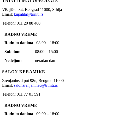
TRINITI MALOPRODAJA
Višnjička 34,
Beograd
11000,
Srbija
Email:
kupatila@triniti.rs
Telefon: 011 20 88 460
RADNO VREME
Radnim danima
08:00 – 18:00
Subotom
08:00 – 15:00
Nedeljom
neradan dan
SALON KERAMIKE
Zrenjaninski put 98n,
Beograd
11000
Email:
salonzrenjaninac@triniti.rs
Telefon: 011 77 01 591
RADNO VREME
Radnim danima
09:00 – 18:00