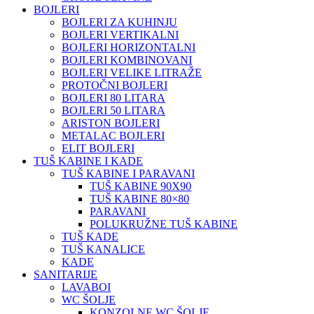
BOJLERI
BOJLERI ZA KUHINJU
BOJLERI VERTIKALNI
BOJLERI HORIZONTALNI
BOJLERI KOMBINOVANI
BOJLERI VELIKE LITRAŽE
PROTOČNI BOJLERI
BOJLERI 80 LITARA
BOJLERI 50 LITARA
ARISTON BOJLERI
METALAC BOJLERI
ELIT BOJLERI
TUŠ KABINE I KADE
TUŠ KABINE I PARAVANI
TUŠ KABINE 90X90
TUŠ KABINE 80×80
PARAVANI
POLUKRUŽNE TUŠ KABINE
TUŠ KADE
TUŠ KANALICE
KADE
SANITARIJE
LAVABOI
WC ŠOLJE
KONZOLNE WC ŠOLJE