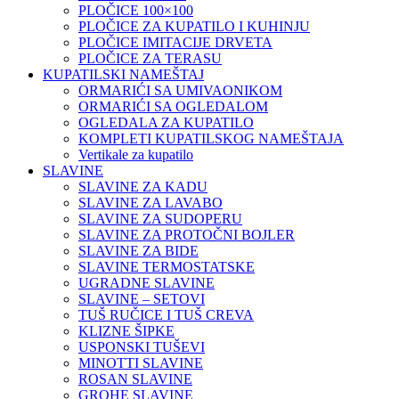
PLOČICE 100×100
PLOČICE ZA KUPATILO I KUHINJU
PLOČICE IMITACIJE DRVETA
PLOČICE ZA TERASU
KUPATILSKI NAMEŠTAJ
ORMARIĆI SA UMIVAONIKOM
ORMARIĆI SA OGLEDALOM
OGLEDALA ZA KUPATILO
KOMPLETI KUPATILSKOG NAMEŠTAJA
Vertikale za kupatilo
SLAVINE
SLAVINE ZA KADU
SLAVINE ZA LAVABO
SLAVINE ZA SUDOPERU
SLAVINE ZA PROTOČNI BOJLER
SLAVINE ZA BIDE
SLAVINE TERMOSTATSKE
UGRADNE SLAVINE
SLAVINE – SETOVI
TUŠ RUČICE I TUŠ CREVA
KLIZNE ŠIPKE
USPONSKI TUŠEVI
MINOTTI SLAVINE
ROSAN SLAVINE
GROHE SLAVINE