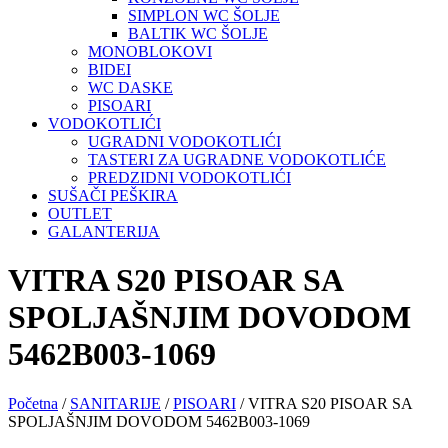
SIMPLON WC ŠOLJE
BALTIK WC ŠOLJE
MONOBLOKOVI
BIDEI
WC DASKE
PISOARI
VODOKOTLIĆI
UGRADNI VODOKOTLIĆI
TASTERI ZA UGRADNE VODOKOTLIĆE
PREDZIDNI VODOKOTLIĆI
SUŠAČI PEŠKIRA
OUTLET
GALANTERIJA
VITRA S20 PISOAR SA
SPOLJAŠNJIM DOVODOM
5462B003-1069
Početna
/
SANITARIJE
/
PISOARI
/ VITRA S20 PISOAR SA
SPOLJAŠNJIM DOVODOM 5462B003-1069