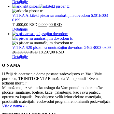
Detaljnije
VITRA Arkitekt pisoar sa unutrašnjim dovodom 6201B003-
0199
11.000,00
RSD
9.900,00
RSD
Detaljnije
VITRA S20 pisoar sa unutrašnjim dovodom 5462B003-0309
20.330,00
RSD
18.297,00
RSD
Detaljnije
O NAMA
U želji da opremanje doma postane zadovoljstvo za Vas i Vašu
porodicu, TRINITI CENTAR može da Vam ponudi “Sve na
jednom mestu!”
Mi možemo, uz vrhunsku uslugu da Vam ponudimo keramičke
pločice, sanitarije, bojlere, kade, galanteriju, kao i svu prateću
opremu za kupatila. Posedujemo velik izbor elektro materijala,
praškastih materijala, vodovodni program renomiranih proizvodjača.
Više o nama ›››