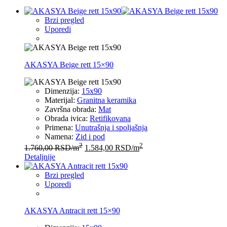
Brzi pregled
Uporedi
AKASYA Beige rett 15×90
Dimenzija:
15x90
Materijal:
Granitna keramika
Završna obrada:
Mat
Obrada ivica:
Retifikovana
Primena:
Unutrašnja i spoljašnja
Namena:
Zid i pod
2
2
1.760,00
RSD
/m
1.584,00
RSD
/m
Detaljnije
Brzi pregled
Uporedi
AKASYA Antracit rett 15×90