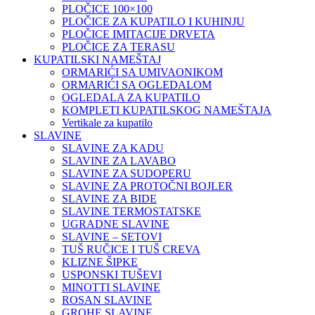
PLOČICE 100×100
PLOČICE ZA KUPATILO I KUHINJU
PLOČICE IMITACIJE DRVETA
PLOČICE ZA TERASU
KUPATILSKI NAMEŠTAJ
ORMARIĆI SA UMIVAONIKOM
ORMARIĆI SA OGLEDALOM
OGLEDALA ZA KUPATILO
KOMPLETI KUPATILSKOG NAMEŠTAJA
Vertikale za kupatilo
SLAVINE
SLAVINE ZA KADU
SLAVINE ZA LAVABO
SLAVINE ZA SUDOPERU
SLAVINE ZA PROTOČNI BOJLER
SLAVINE ZA BIDE
SLAVINE TERMOSTATSKE
UGRADNE SLAVINE
SLAVINE – SETOVI
TUŠ RUČICE I TUŠ CREVA
KLIZNE ŠIPKE
USPONSKI TUŠEVI
MINOTTI SLAVINE
ROSAN SLAVINE
GROHE SLAVINE