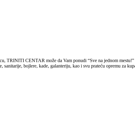
rodicu, TRINITI CENTAR može da Vam ponudi “Sve na jednom mestu!”
tarije, bojlere, kade, galanteriju, kao i svu prateću opremu za kupati