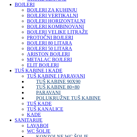
BOJLERI
BOJLERI ZA KUHINJU
BOJLERI VERTIKALNI
BOJLERI HORIZONTALNI
BOJLERI KOMBINOVANI
BOJLERI VELIKE LITRAŽE
PROTOČNI BOJLERI
BOJLERI 80 LITARA
BOJLERI 50 LITARA
ARISTON BOJLERI
METALAC BOJLERI
ELIT BOJLERI
TUŠ KABINE I KADE
TUŠ KABINE I PARAVANI
TUŠ KABINE 90X90
TUŠ KABINE 80×80
PARAVANI
POLUKRUŽNE TUŠ KABINE
TUŠ KADE
TUŠ KANALICE
KADE
SANITARIJE
LAVABOI
WC ŠOLJE
KONZOLNE WC ŠOLJE