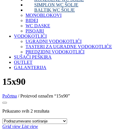
SIMPLON WC ŠOLJE
BALTIK WC ŠOLJE
MONOBLOKOVI
BIDEI
WC DASKE
PISOARI
VODOKOTLIĆI
UGRADNI VODOKOTLIĆI
TASTERI ZA UGRADNE VODOKOTLIĆE
PREDZIDNI VODOKOTLIĆI
SUŠAČI PEŠKIRA
OUTLET
GALANTERIJA
15x90
Početna
/ Proizvod označen “15x90”
Prikazano svih 2 rezultata
Grid view
List view