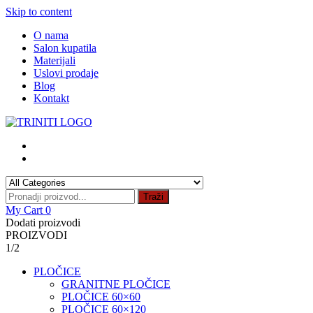
Skip to content
O nama
Salon kupatila
Materijali
Uslovi prodaje
Blog
Kontakt
Traži
My Cart
0
Dodati proizvodi
PROIZVODI
1/2
PLOČICE
GRANITNE PLOČICE
PLOČICE 60×60
PLOČICE 60×120