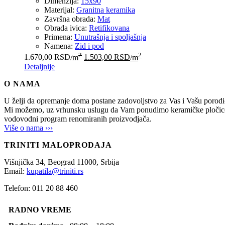
Dimenzija:
15x90
Materijal:
Granitna keramika
Završna obrada:
Mat
Obrada ivica:
Retifikovana
Primena:
Unutrašnja i spoljašnja
Namena:
Zid i pod
2
2
1.670,00
RSD
/m
1.503,00
RSD
/m
Detaljnije
O NAMA
U želji da opremanje doma postane zadovoljstvo za Vas i Vašu po
Mi možemo, uz vrhunsku uslugu da Vam ponudimo keramičke pločice, sani
vodovodni program renomiranih proizvodjača.
Više o nama ›››
TRINITI MALOPRODAJA
Višnjička 34,
Beograd
11000,
Srbija
Email:
kupatila@triniti.rs
Telefon: 011 20 88 460
RADNO VREME