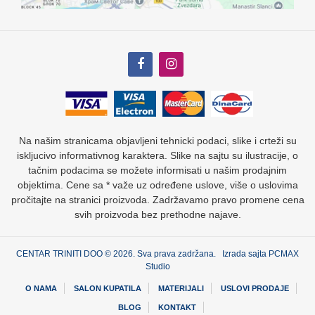
Na našim stranicama objavljeni tehnicki podaci, slike i crteži su
iskljucivo informativnog karaktera. Slike na sajtu su ilustracije, o
tačnim podacima se možete informisati u našim prodajnim
objektima. Cene sa * važe uz određene uslove, više o uslovima
pročitajte na stranici proizvoda. Zadržavamo pravo promene cena
svih proizvoda bez prethodne najave.
CENTAR TRINITI DOO © 2026. Sva prava zadržana. Izrada sajta
PCMAX
Studio
O NAMA
SALON KUPATILA
MATERIJALI
USLOVI PRODAJE
BLOG
KONTAKT