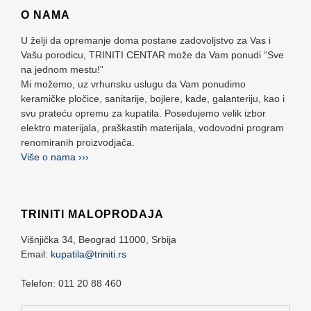
O NAMA
U želji da opremanje doma postane zadovoljstvo za Vas i
Vašu porodicu, TRINITI CENTAR može da Vam ponudi “Sve
na jednom mestu!”
Mi možemo, uz vrhunsku uslugu da Vam ponudimo
keramičke pločice, sanitarije, bojlere, kade, galanteriju, kao i
svu prateću opremu za kupatila. Posedujemo velik izbor
elektro materijala, praškastih materijala, vodovodni program
renomiranih proizvodjača.
Više o nama ›››
TRINITI MALOPRODAJA
Višnjička 34,
Beograd
11000,
Srbija
Email:
kupatila@triniti.rs
Telefon: 011 20 88 460