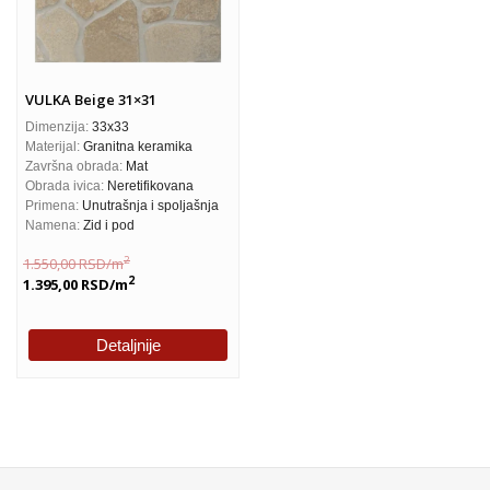
VULKA Beige 31×31
Dimenzija:
33x33
Materijal:
Granitna keramika
Završna obrada:
Mat
Obrada ivica:
Neretifikovana
Primena:
Unutrašnja i spoljašnja
Namena:
Zid i pod
2
1.550,00
RSD
/m
2
1.395,00
RSD
/m
Detaljnije