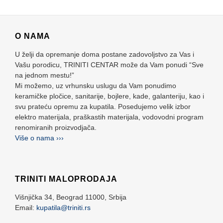
O NAMA
U želji da opremanje doma postane zadovoljstvo za Vas i
Vašu porodicu, TRINITI CENTAR može da Vam ponudi “Sve
na jednom mestu!”
Mi možemo, uz vrhunsku uslugu da Vam ponudimo
keramičke pločice, sanitarije, bojlere, kade, galanteriju, kao i
svu prateću opremu za kupatila. Posedujemo velik izbor
elektro materijala, praškastih materijala, vodovodni program
renomiranih proizvodjača.
Više o nama ›››
TRINITI MALOPRODAJA
Višnjička 34,
Beograd
11000,
Srbija
Email:
kupatila@triniti.rs