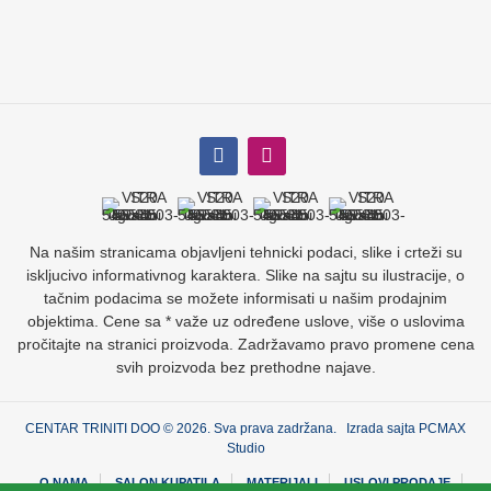
Na našim stranicama objavljeni tehnicki podaci, slike i crteži su
iskljucivo informativnog karaktera. Slike na sajtu su ilustracije, o
tačnim podacima se možete informisati u našim prodajnim
objektima. Cene sa * važe uz određene uslove, više o uslovima
pročitajte na stranici proizvoda. Zadržavamo pravo promene cena
svih proizvoda bez prethodne najave.
CENTAR TRINITI DOO © 2026. Sva prava zadržana. Izrada sajta
PCMAX
Studio
O NAMA
SALON KUPATILA
MATERIJALI
USLOVI PRODAJE