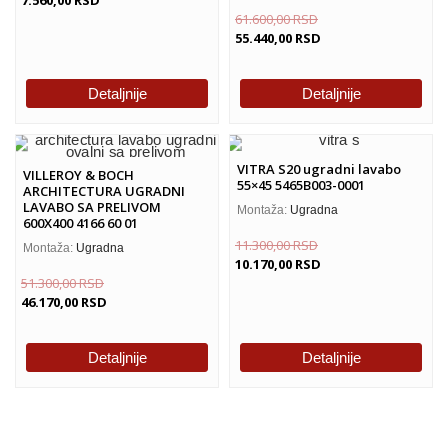
61.600,00
RSD
55.440,00
RSD
Detaljnije
Detaljnije
VITRA S20 ugradni lavabo
VILLEROY & BOCH
55×45 5465B003-0001
ARCHITECTURA UGRADNI
LAVABO SA PRELIVOM
Montaža:
Ugradna
600X400 4166 60 01
11.300,00
RSD
Montaža:
Ugradna
10.170,00
RSD
51.300,00
RSD
46.170,00
RSD
Detaljnije
Detaljnije