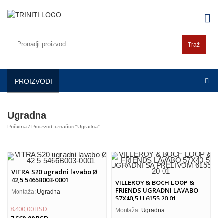
Skip
to
content
Traži
PROIZVODI
Ugradna
Početna
/ Proizvod označen “Ugradna”
VITRA S20 ugradni lavabo Ø
42,5 5466B003-0001
VILLEROY & BOCH LOOP &
FRIENDS UGRADNI LAVABO
Montaža:
Ugradna
57X40,5 U 6155 20 01
8.400,00
RSD
Montaža:
Ugradna
7.560,00
RSD