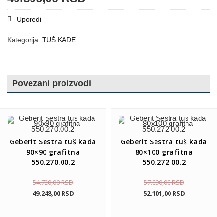
Uporedi
Kategorija:
TUŠ KADE
Povezani proizvodi
Geberit Sestra tuš kada
Geberit Sestra tuš kada
90×90 grafitna
80×100 grafitna
550.270.00.2
550.272.00.2
54.720,00
RSD
57.890,00
RSD
49.248,00
RSD
52.101,00
RSD