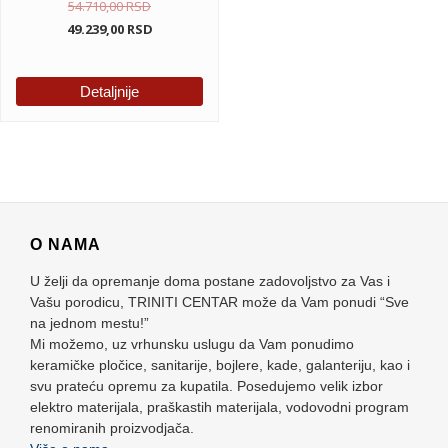
54.710,00
RSD
49.239,00
RSD
Detaljnije
O NAMA
U želji da opremanje doma postane zadovoljstvo za Vas i
Vašu porodicu, TRINITI CENTAR može da Vam ponudi “Sve
na jednom mestu!”
Mi možemo, uz vrhunsku uslugu da Vam ponudimo
keramičke pločice, sanitarije, bojlere, kade, galanteriju, kao i
svu prateću opremu za kupatila. Posedujemo velik izbor
elektro materijala, praškastih materijala, vodovodni program
renomiranih proizvodjača.