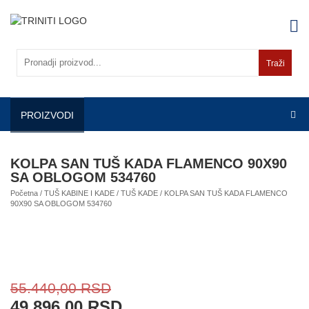
Skip
to
content
Traži
PROIZVODI
KOLPA SAN TUŠ KADA FLAMENCO 90X90
SA OBLOGOM 534760
Početna
/
TUŠ KABINE I KADE
/
TUŠ KADE
/ KOLPA SAN TUŠ KADA FLAMENCO
90X90 SA OBLOGOM 534760
55.440,00
RSD
49.896,00
RSD