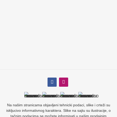
Na našim stranicama objavljeni tehnicki podaci, slike i crteži su
iskljucivo informativnog karaktera. Slike na sajtu su ilustracije, o
tačnim podacima se možete informisati u našim prodajnim