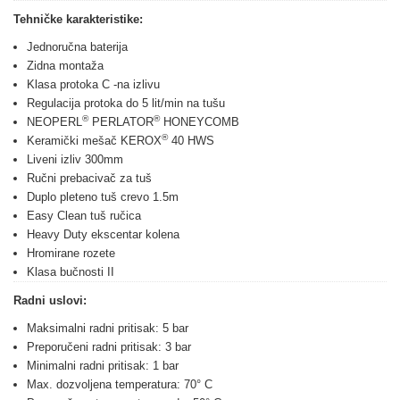
Tehničke karakteristike:
Jednoručna baterija
Zidna montaža
Klasa protoka C -na izlivu
Regulacija protoka do 5 lit/min na tušu
®
®
NEOPERL
PERLATOR
HONEYCOMB
®
Keramički mešač KEROX
40 HWS
Liveni izliv 300mm
Ručni prebacivač za tuš
Duplo pleteno tuš crevo 1.5m
Easy Clean tuš ručica
Heavy Duty ekscentar kolena
Hromirane rozete
Klasa bučnosti II
Radni uslovi:
Maksimalni radni pritisak: 5 bar
Preporučeni radni pritisak: 3 bar
Minimalni radni pritisak: 1 bar
Max. dozvoljena temperatura: 70° C