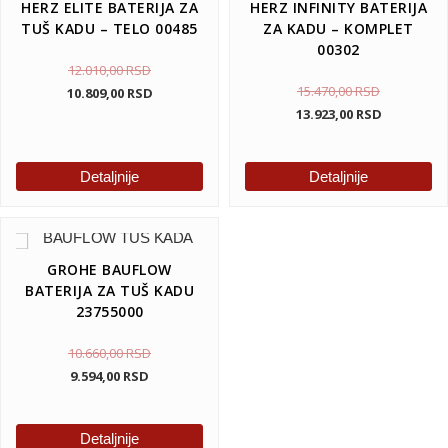
HERZ ELITE BATERIJA ZA
HERZ INFINITY BATERIJA
TUŠ KADU – TELO 00485
ZA KADU – KOMPLET
00302
12.010,00
RSD
15.470,00
RSD
10.809,00
RSD
13.923,00
RSD
Detaljnije
Detaljnije
GROHE BAUFLOW
BATERIJA ZA TUŠ KADU
23755000
10.660,00
RSD
9.594,00
RSD
Detaljnije