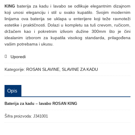
KING
baterija za kadu i lavabo se odlikuje elegantnim dizajnom
koji unosi eleganciju i stil u svako kupatilo. Svojim modernim
linijama ova baterija se uklapa u enterijere koji teže ravnoteži
estetike i praktičnosti. Dolazi u kompletu sa tuš crevom, ručicom,
držačem kao i pokretnim izlivom dužine 300mm što je čini
idealanim izborom za kupatila visokog standarda, prilagođena
vašim potrebama i ukusu.
Uporedi
Kategorije:
ROSAN SLAVINE
,
SLAVINE ZA KADU
Opis
Baterija za kadu – lavabo ROSAN KING
Šifra proizvoda: J341001