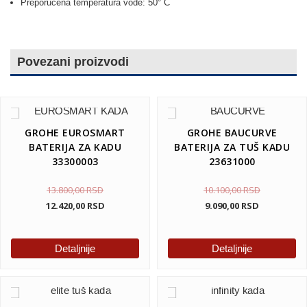
Preporučena temperatura vode: 50° C
Povezani proizvodi
GROHE EUROSMART
GROHE BAUCURVE
BATERIJA ZA KADU
BATERIJA ZA TUŠ KADU
33300003
23631000
13.800,00
RSD
10.100,00
RSD
12.420,00
RSD
9.090,00
RSD
Detaljnije
Detaljnije