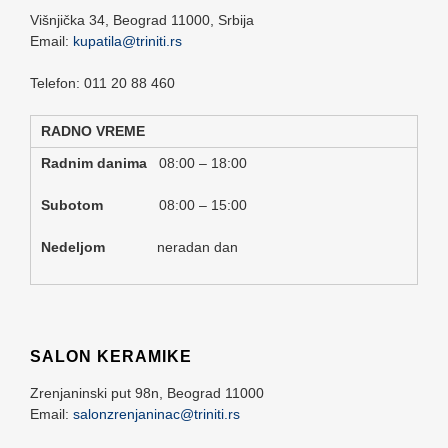
Višnjička 34,
Beograd
11000,
Srbija
Email:
kupatila@triniti.rs
Telefon: 011 20 88 460
RADNO VREME
Radnim danima
08:00 – 18:00
Subotom
08:00 – 15:00
Nedeljom
neradan dan
SALON KERAMIKE
Zrenjaninski put 98n,
Beograd
11000
Email:
salonzrenjaninac@triniti.rs