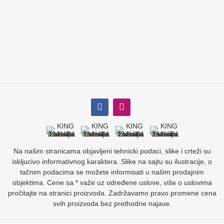
Na našim stranicama objavljeni tehnicki podaci, slike i crteži su
iskljucivo informativnog karaktera. Slike na sajtu su ilustracije, o
tačnim podacima se možete informisati u našim prodajnim
objektima. Cene sa * važe uz određene uslove, više o uslovima
pročitajte na stranici proizvoda. Zadržavamo pravo promene cena
svih proizvoda bez prethodne najave.