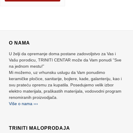
O NAMA
U želji da opremanje doma postane zadovoljstvo za Vas i
Vašu porodicu, TRINITI CENTAR može da Vam ponudi “Sve
na jednom mestu!”
Mi možemo, uz vrhunsku uslugu da Vam ponudimo
keramičke pločice, sanitarije, bojlere, kade, galanteriju, kao i
svu prateću opremu za kupatila. Posedujemo velik izbor
elektro materijala, praškastih materijala, vodovodni program
renomiranih proizvodjača.
Više o nama ›››
TRINITI MALOPRODAJA