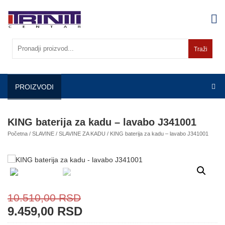
Skip
to
content
Traži
PROIZVODI
KING baterija za kadu – lavabo J341001
Početna
/
SLAVINE
/
SLAVINE ZA KADU
/ KING baterija za kadu – lavabo J341001
10.510,00
RSD
9.459,00
RSD