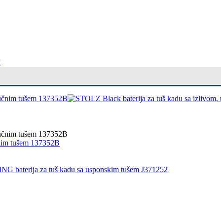
I
čnim tušem 137352B