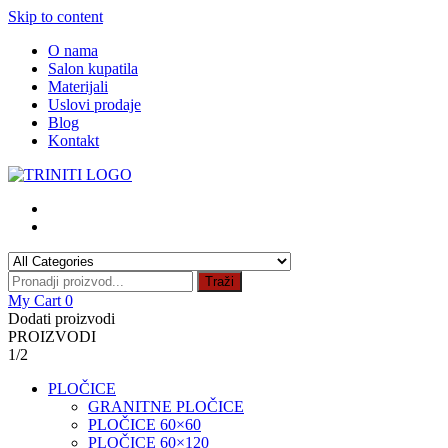
Skip to content
O nama
Salon kupatila
Materijali
Uslovi prodaje
Blog
Kontakt
Traži
My Cart
0
Dodati proizvodi
PROIZVODI
1/2
PLOČICE
GRANITNE PLOČICE
PLOČICE 60×60
PLOČICE 60×120