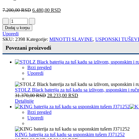
7.200,00
RSD
6.480,00
RSD
Dodaj u korpu
Uporedi
SKU:
2398
Kategorije:
MINOTTI SLAVINE
,
USPONSKI TUŠEV
Povezani proizvodi
Brzi pregled
Uporedi
STOLZ Black baterija za tuš kadu sa izlivom, usponskim i ru
31.370,00
RSD
28.233,00
RSD
Detaljnije
Brzi pregled
Uporedi
KING baterija za tuš kadu sa usponskim tušem J371252