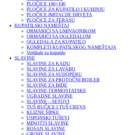
PLOČICE 100×100
PLOČICE ZA KUPATILO I KUHINJU
PLOČICE IMITACIJE DRVETA
PLOČICE ZA TERASU
KUPATILSKI NAMEŠTAJ
ORMARIĆI SA UMIVAONIKOM
ORMARIĆI SA OGLEDALOM
OGLEDALA ZA KUPATILO
KOMPLETI KUPATILSKOG NAMEŠTAJA
Vertikale za kupatilo
SLAVINE
SLAVINE ZA KADU
SLAVINE ZA LAVABO
SLAVINE ZA SUDOPERU
SLAVINE ZA PROTOČNI BOJLER
SLAVINE ZA BIDE
SLAVINE TERMOSTATSKE
UGRADNE SLAVINE
SLAVINE – SETOVI
TUŠ RUČICE I TUŠ CREVA
KLIZNE ŠIPKE
USPONSKI TUŠEVI
MINOTTI SLAVINE
ROSAN SLAVINE
GROHE SLAVINE