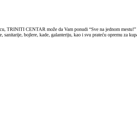
rodicu, TRINITI CENTAR može da Vam ponudi “Sve na jednom mestu!”
tarije, bojlere, kade, galanteriju, kao i svu prateću opremu za kupati