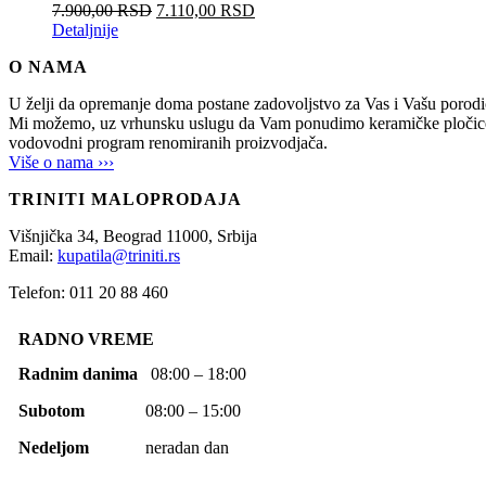
7.900,00
RSD
7.110,00
RSD
Detaljnije
O NAMA
U želji da opremanje doma postane zadovoljstvo za Vas i Vašu po
Mi možemo, uz vrhunsku uslugu da Vam ponudimo keramičke pločice, sani
vodovodni program renomiranih proizvodjača.
Više o nama ›››
TRINITI MALOPRODAJA
Višnjička 34,
Beograd
11000,
Srbija
Email:
kupatila@triniti.rs
Telefon: 011 20 88 460
RADNO VREME
Radnim danima
08:00 – 18:00
Subotom
08:00 – 15:00
Nedeljom
neradan dan