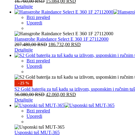
16.760,00
RSD
15.084,00
RSD
Detaljnije
Brzi pregled
Uporedi
Hansgrohe Raindance Select E 360 1F 27112000
207.480,00
RSD
186.732,00
RSD
Detaljnije
Brzi pregled
Uporedi
- 25 %
S2 Gold baterija za tuš kadu sa izlivom, usponskim i ručnim 
56.080,00
RSD
42.060,00
RSD
Detaljnije
Brzi pregled
Uporedi
Usponski tuš MUT-365