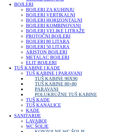
BOJLERI
BOJLERI ZA KUHINJU
BOJLERI VERTIKALNI
BOJLERI HORIZONTALNI
BOJLERI KOMBINOVANI
BOJLERI VELIKE LITRAŽE
PROTOČNI BOJLERI
BOJLERI 80 LITARA
BOJLERI 50 LITARA
ARISTON BOJLERI
METALAC BOJLERI
ELIT BOJLERI
TUŠ KABINE I KADE
TUŠ KABINE I PARAVANI
TUŠ KABINE 90X90
TUŠ KABINE 80×80
PARAVANI
POLUKRUŽNE TUŠ KABINE
TUŠ KADE
TUŠ KANALICE
KADE
SANITARIJE
LAVABOI
WC ŠOLJE
KONZOLNE WC ŠOLJE