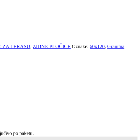
E ZA TERASU
,
ZIDNE PLOČICE
Oznake:
60x120
,
Granitna
ljučivo po paketu.