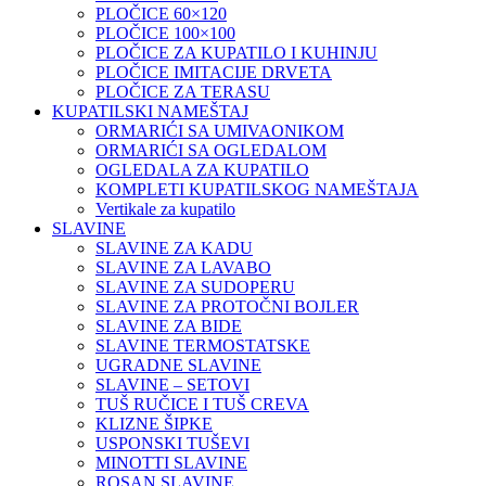
PLOČICE 60×120
PLOČICE 100×100
PLOČICE ZA KUPATILO I KUHINJU
PLOČICE IMITACIJE DRVETA
PLOČICE ZA TERASU
KUPATILSKI NAMEŠTAJ
ORMARIĆI SA UMIVAONIKOM
ORMARIĆI SA OGLEDALOM
OGLEDALA ZA KUPATILO
KOMPLETI KUPATILSKOG NAMEŠTAJA
Vertikale za kupatilo
SLAVINE
SLAVINE ZA KADU
SLAVINE ZA LAVABO
SLAVINE ZA SUDOPERU
SLAVINE ZA PROTOČNI BOJLER
SLAVINE ZA BIDE
SLAVINE TERMOSTATSKE
UGRADNE SLAVINE
SLAVINE – SETOVI
TUŠ RUČICE I TUŠ CREVA
KLIZNE ŠIPKE
USPONSKI TUŠEVI
MINOTTI SLAVINE
ROSAN SLAVINE