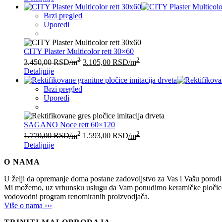
Brzi pregled
Uporedi
CITY Plaster Multicolor rett 30×60
2
2
3.450,00
RSD
/m
3.105,00
RSD
/m
Detaljnije
Brzi pregled
Uporedi
SAGANO Noce rett 60×120
2
2
1.770,00
RSD
/m
1.593,00
RSD
/m
Detaljnije
O NAMA
U želji da opremanje doma postane zadovoljstvo za Vas i Vašu po
Mi možemo, uz vrhunsku uslugu da Vam ponudimo keramičke pločice, sani
vodovodni program renomiranih proizvodjača.
Više o nama ›››