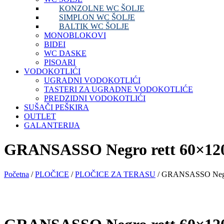
KONZOLNE WC ŠOLJE
SIMPLON WC ŠOLJE
BALTIK WC ŠOLJE
MONOBLOKOVI
BIDEI
WC DASKE
PISOARI
VODOKOTLIĆI
UGRADNI VODOKOTLIĆI
TASTERI ZA UGRADNE VODOKOTLIĆE
PREDZIDNI VODOKOTLIĆI
SUŠAČI PEŠKIRA
OUTLET
GALANTERIJA
GRANSASSO Negro rett 60×12
Početna
/
PLOČICE
/
PLOČICE ZA TERASU
/ GRANSASSO Negro