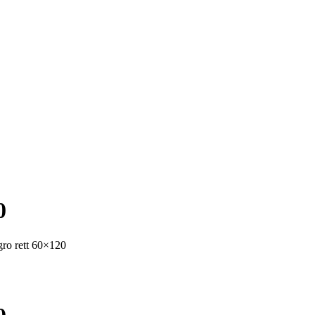
0
 rett 60×120