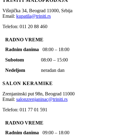
TRINITI MALOPRODAJA
Višnjička 34,
Beograd
11000,
Srbija
Email:
kupatila@triniti.rs
Telefon: 011 20 88 460
RADNO VREME
Radnim danima
08:00 – 18:00
Subotom
08:00 – 15:00
Nedeljom
neradan dan
SALON KERAMIKE
Zrenjaninski put 98n,
Beograd
11000
Email:
salonzrenjaninac@triniti.rs
Telefon: 011 77 01 591
RADNO VREME
Radnim danima
09:00 – 18:00