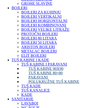
GROHE SLAVINE
BOJLERI
BOJLERI ZA KUHINJU
BOJLERI VERTIKALNI
BOJLERI HORIZONTALNI
BOJLERI KOMBINOVANI
BOJLERI VELIKE LITRAŽE
PROTOČNI BOJLERI
BOJLERI 80 LITARA
BOJLERI 50 LITARA
ARISTON BOJLERI
METALAC BOJLERI
ELIT BOJLERI
TUŠ KABINE I KADE
TUŠ KABINE I PARAVANI
TUŠ KABINE 90X90
TUŠ KABINE 80×80
PARAVANI
POLUKRUŽNE TUŠ KABINE
TUŠ KADE
TUŠ KANALICE
KADE
SANITARIJE
LAVABOI
WC ŠOLJE