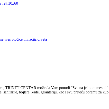
rodicu, TRINITI CENTAR može da Vam ponudi “Sve na jednom mestu!”
tarije, bojlere, kade, galanteriju, kao i svu prateću opremu za kupati