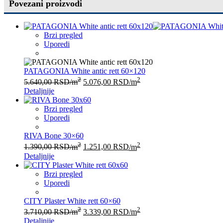
Povezani proizvodi
Brzi pregled
Uporedi
PATAGONIA White antic rett 60×120
2
2
5.640,00
RSD
/m
5.076,00
RSD
/m
Detaljnije
Brzi pregled
Uporedi
RIVA Bone 30×60
2
2
1.390,00
RSD
/m
1.251,00
RSD
/m
Detaljnije
Brzi pregled
Uporedi
CITY Plaster White rett 60×60
2
2
3.710,00
RSD
/m
3.339,00
RSD
/m
Detaljnije