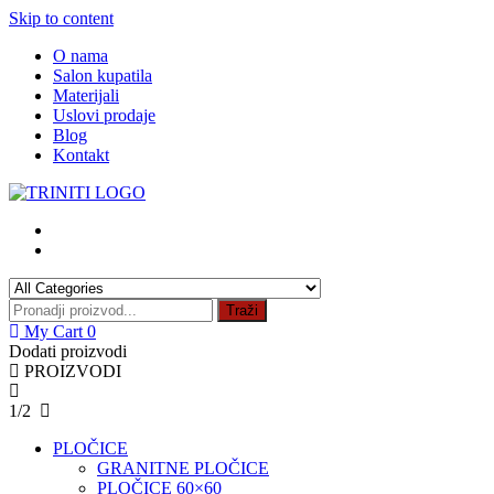
Skip to content
O nama
Salon kupatila
Materijali
Uslovi prodaje
Blog
Kontakt
Traži
My Cart
0
Dodati proizvodi
PROIZVODI
1/2
PLOČICE
GRANITNE PLOČICE
PLOČICE 60×60