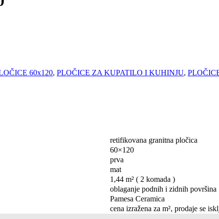
0
LOČICE 60x120
,
PLOČICE ZA KUPATILO I KUHINJU
,
PLOČIC
retifikovana granitna pločica
60×120
prva
mat
1,44 m² ( 2 komada )
oblaganje podnih i zidnih površina
Pamesa Ceramica
cena izražena za m², prodaje se isk