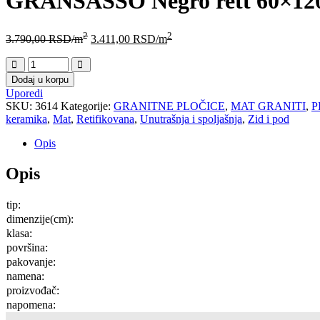
GRANSASSO Negro rett 60×12
2
2
3.790,00
RSD
/m
3.411,00
RSD
/m
Dodaj u korpu
Uporedi
SKU:
3614
Kategorije:
GRANITNE PLOČICE
,
MAT GRANITI
,
P
keramika
,
Mat
,
Retifikovana
,
Unutrašnja i spoljašnja
,
Zid i pod
Opis
Opis
tip:
dimenzije(cm):
klasa:
površina:
pakovanje:
namena:
proizvođač:
napomena: