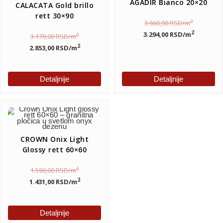
AGADIR Bianco 20×20
CALACATA Gold brillo
rett 30×90
2
3.660,00
RSD
/m
2
3.294,00
RSD
/m
2
3.170,00
RSD
/m
2
2.853,00
RSD
/m
Detaljnije
Detaljnije
CROWN Onix Light
Glossy rett 60×60
2
1.590,00
RSD
/m
2
1.431,00
RSD
/m
Detaljnije