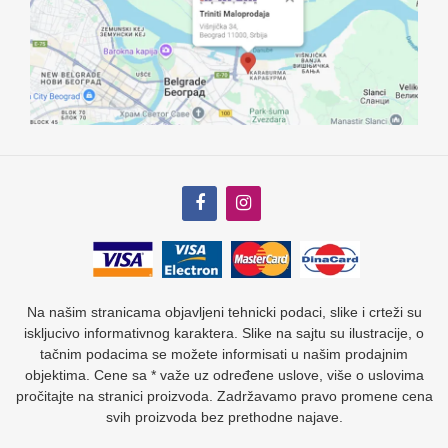
Na našim stranicama objavljeni tehnicki podaci, slike i crteži su
iskljucivo informativnog karaktera. Slike na sajtu su ilustracije, o
tačnim podacima se možete informisati u našim prodajnim
objektima. Cene sa * važe uz određene uslove, više o uslovima
pročitajte na stranici proizvoda. Zadržavamo pravo promene cena
svih proizvoda bez prethodne najave.