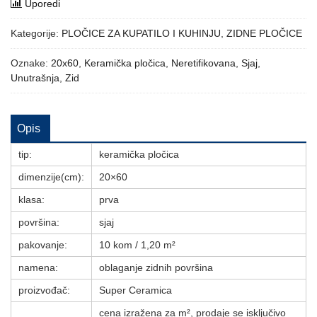
Uporedi
Kategorije:
PLOČICE ZA KUPATILO I KUHINJU
,
ZIDNE PLOČICE
Oznake:
20x60
,
Keramička pločica
,
Neretifikovana
,
Sjaj
,
Unutrašnja
,
Zid
Opis
tip:
keramička pločica
dimenzije(cm):
20×60
klasa:
prva
površina:
sjaj
pakovanje:
10 kom / 1,20 m²
namena:
oblaganje zidnih površina
proizvođač:
Super Ceramica
cena izražena za m², prodaje se isključivo