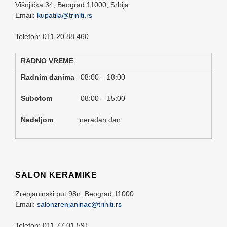
Višnjička 34,
Beograd
11000,
Srbija
Email:
kupatila@triniti.rs
Telefon: 011 20 88 460
RADNO VREME
Radnim danima
08:00 – 18:00
Subotom
08:00 – 15:00
Nedeljom
neradan dan
SALON KERAMIKE
Zrenjaninski put 98n,
Beograd
11000
Email:
salonzrenjaninac@triniti.rs
Telefon: 011 77 01 591