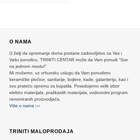
O NAMA
U želji da opremanje doma postane zadovoljstvo za Vas i
Vašu porodicu, TRINITI CENTAR može da Vam ponudi “Sve
na jednom mestu!”
Mi možemo, uz vrhunsku uslugu da Vam ponudimo
keramičke pločice, sanitarije, bojlere, kade, galanteriju, kao i
svu prateću opremu za kupatila. Posedujemo velik izbor
elektro materijala, praškastih materijala, vodovodni program
renomiranih proizvodjača.
Više o nama ›››
TRINITI MALOPRODAJA