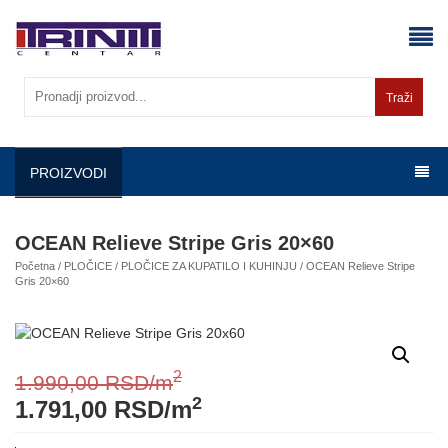
Skip
to
content
Traži
PROIZVODI
OCEAN Relieve Stripe Gris 20×60
Početna
/
PLOČICE
/
PLOČICE ZA KUPATILO I KUHINJU
/ OCEAN Relieve Stripe
Gris 20×60
2
1.990,00
RSD
/m
2
1.791,00
RSD
/m