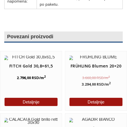
napomena:
po paketu.
Povezani proizvodi
FITCH Gold 30,8×61,5
FRÜHLING Blumen 20×20
2
2
2.796,00
RSD
/m
3.660,00
RSD
/m
2
3.294,00
RSD
/m
Detaljnije
Detaljnije